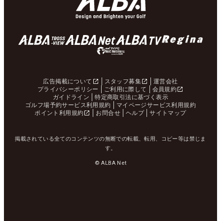
広告掲載について
スタッフ募集
運営会社
プライバシーポリシー
ご利用に際して
会員規約
ガイドライン
特定商取引法に基づく表示
ゴルフ場予約サービス利用規約
マイページサービス利用規約
ポイント利用規約
お問合せ
ヘルプ
サイトマップ
掲載されている全てのコンテンツの無断での転載、転用、コピー等は禁じま
す。
© ALBA Net