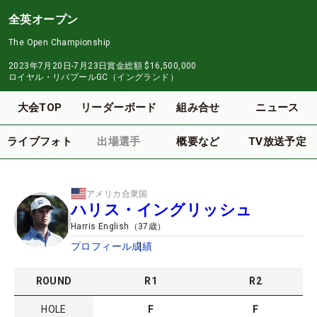
全英オープン
The Open Championship
2023年7月20日-7月23日
賞金総額
$16,500,000
ロイヤル・リバプールGC（イングランド）
大会TOP
リーダーボード
組み合せ
ニュース
ライブフォト
出場選手
概要など
TV放送予定
アメリカ合衆国
ハリス・イングリッシュ
Harris English
（
37
歳）
プロフィール
成績
ROUND
R
1
R
2
HOLE
F
F