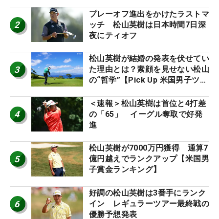
プレーオフ進出をかけたラストマ
2
ッチ 松山英樹は日本時間7日深
夜にティオフ
松山英樹が結婚の発表を伏せてい
3
た理由とは？素顔を見せない松山
の“哲学”【Pick Up 米国男子ツア
ー十大ニュース】
＜速報＞松山英樹は首位と4打差
4
の「65」 イーグル奪取で好発
進
松山英樹が7000万円獲得 通算7
5
億円越えでランクアップ【米国男
子賞金ランキング】
好調の松山英樹は3番手にランク
6
イン レギュラーツアー最終戦の
優勝予想発表