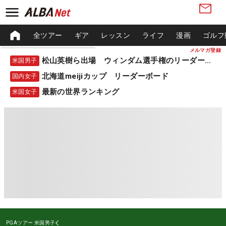
全ツアー
ギア
レッスン
ライフ
漫画
ゴルフ
メルマガ登録
松山英樹ら出場 ウィンダム選手権のリーダーボード
米国男子
北海道meijiカップ リーダーボード
国内女子
最新の世界ランキング
米国女子
PGAツアー
米国男子