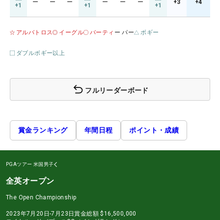
ー
ー
ー
ー
ー
ー
+3
+4
+1
+1
+1
アルバトロス
イーグル
バーティ
ー パー
ボギー
ダブルボギー以上
フルリーダーボード
賞金ランキング
年間日程
ポイント・成績
PGAツアー
米国男子
全英オープン
The Open Championship
2023年7月20日-7月23日
賞金総額
$16,500,000