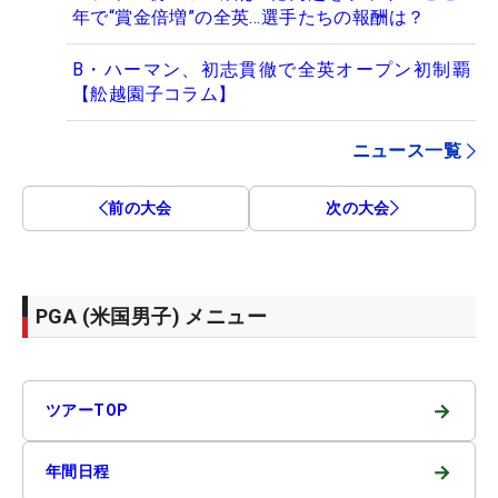
年で“賞金倍増”の全英…選手たちの報酬は？
B・ハーマン、初志貫徹で全英オープン初制覇
【舩越園子コラム】
ニュース一覧
前の大会
次の大会
PGA (米国男子) メニュー
→
ツアーTOP
→
年間日程