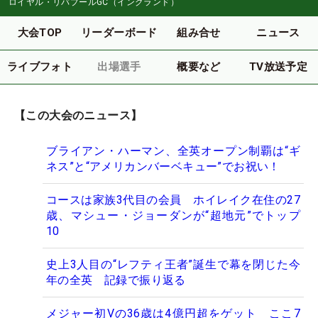
ロイヤル・リバプールGC（イングランド）
大会TOP
リーダーボード
組み合せ
ニュース
ライブフォト
出場選手
概要など
TV放送予定
【この大会のニュース】
ブライアン・ハーマン、全英オープン制覇は“ギ
ネス”と“アメリカンバーベキュー”でお祝い！
コースは家族3代目の会員 ホイレイク在住の27
歳、マシュー・ジョーダンが“超地元”でトップ
10
史上3人目の“レフティ王者”誕生で幕を閉じた今
年の全英 記録で振り返る
メジャー初Vの36歳は4億円超をゲット ここ7