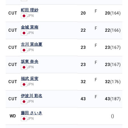
町田 理紗
F
20
20
CUT
(164)
JPN
金城 茉南
F
22
22
CUT
(166)
JPN
古川 茉由夏
F
23
23
CUT
(167)
JPN
坂東 奈央
F
23
23
CUT
(167)
JPN
福武 采実
F
32
32
CUT
(176)
JPN
伊波川 彩名
F
43
43
CUT
(187)
JPN
藤田 さいき
WD
()
JPN