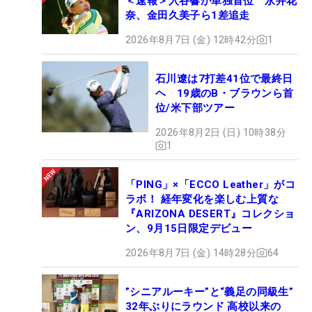
＜速報＞入谷響が単独首位 永井花
奈、金田久美子ら1差追走
2026年8月7日 (金) 12時42分
1
石川遼は7打差41位で最終日
ヘ 19歳のB・ブラウンら首
位/米下部ツアー
2026年8月2日 (日) 10時38分
1
「PING」×「ECCO Leather」がコ
ラボ！ 経年変化を楽しむ上質な
『ARIZONA DESERT』コレクショ
ン、9月15日限定デビュー
2026年8月7日 (金) 14時28分
64
”シニアルーキー”と“義足の同級生”
32年ぶりにラウンド 高校以来の