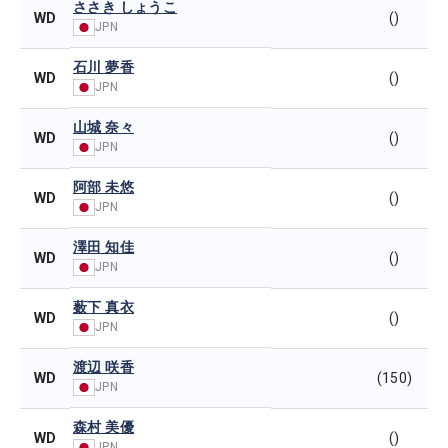
ささき しょうこ
WD
()
JPN
石川 夢香
WD
()
JPN
山城 奈々
WD
()
JPN
阿部 未悠
WD
()
JPN
澤田 知佳
WD
()
JPN
薮下 真衣
WD
()
JPN
渡辺 咲香
WD
(150)
JPN
森村 美優
WD
()
JPN