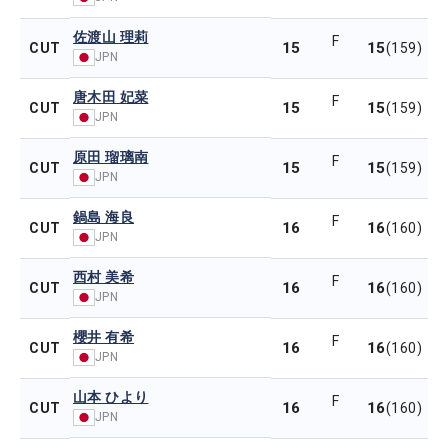
佐渡山 理莉
F
15
15
CUT
(159)
JPN
唐木田 妃菜
F
15
15
CUT
(159)
JPN
原田 瑠璃南
F
15
15
CUT
(159)
JPN
鍋島 海良
F
16
16
CUT
(160)
JPN
西村 美希
F
16
16
CUT
(160)
JPN
櫻井 有希
F
16
16
CUT
(160)
JPN
山本 ひより
F
16
16
CUT
(160)
JPN