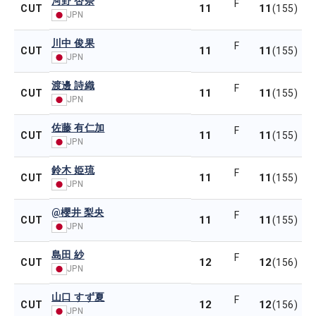
河野 杏奈
F
11
11
CUT
(155)
JPN
川中 俊果
F
11
11
CUT
(155)
JPN
渡邊 詩織
F
11
11
CUT
(155)
JPN
佐藤 有仁加
F
11
11
CUT
(155)
JPN
鈴木 姫琉
F
11
11
CUT
(155)
JPN
@櫻井 梨央
F
11
11
CUT
(155)
JPN
島田 紗
F
12
12
CUT
(156)
JPN
山口 すず夏
F
12
12
CUT
(156)
JPN