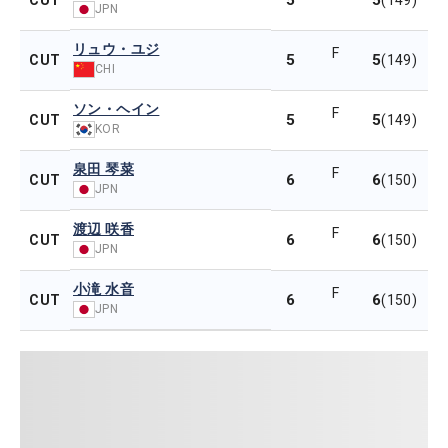
5
5
CUT
(149)
JPN
リュウ・ユジ
F
5
5
CUT
(149)
CHI
ソン・ヘイン
F
5
5
CUT
(149)
KOR
泉田 琴菜
F
6
6
CUT
(150)
JPN
渡辺 咲香
F
6
6
CUT
(150)
JPN
小滝 水音
F
6
6
CUT
(150)
JPN