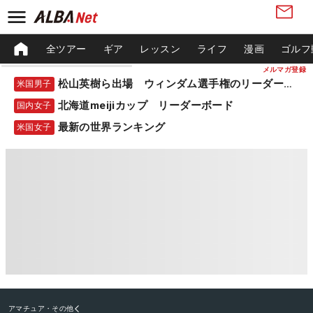
全ツアー
ギア
レッスン
ライフ
漫画
ゴルフ
メルマガ登録
松山英樹ら出場 ウィンダム選手権のリーダーボード
米国男子
北海道meijiカップ リーダーボード
国内女子
最新の世界ランキング
米国女子
アマチュア・その他