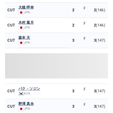
大槻 呼幸
F
2
2
CUT
(146)
JPN
木村 葉月
F
2
2
CUT
(146)
JPN
森本 天
F
3
3
CUT
(147)
JPN
パク・ソジン
F
3
3
CUT
(147)
KOR
野澤 真央
F
3
3
CUT
(147)
JPN