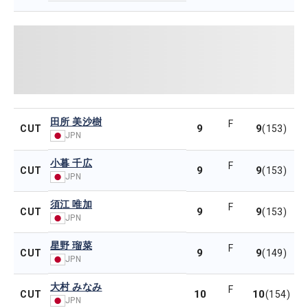
田所 美沙樹
F
9
9
CUT
(153)
JPN
小暮 千広
F
9
9
CUT
(153)
JPN
須江 唯加
F
9
9
CUT
(153)
JPN
星野 瑠菜
F
9
9
CUT
(149)
JPN
大村 みなみ
F
10
10
CUT
(154)
JPN