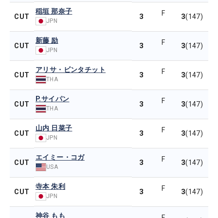
稲垣 那奈子
F
3
3
CUT
(147)
JPN
新藤 励
F
3
3
CUT
(147)
JPN
アリサ・ビンタチット
F
3
3
CUT
(147)
THA
P.サイパン
F
3
3
CUT
(147)
THA
山内 日菜子
F
3
3
CUT
(147)
JPN
エイミー・コガ
F
3
3
CUT
(147)
USA
寺本 朱利
F
3
3
CUT
(147)
JPN
神谷 もも
F