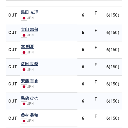
黒田 光理
F
6
6
CUT
(150)
JPN
大山 志保
F
6
6
CUT
(150)
JPN
本 明夏
F
6
6
CUT
(150)
JPN
益田 世梨
F
6
6
CUT
(150)
JPN
安藤 百香
F
6
6
CUT
(150)
JPN
島袋 ひの
F
6
6
CUT
(150)
JPN
桑村 美穂
F
6
6
CUT
(150)
JPN