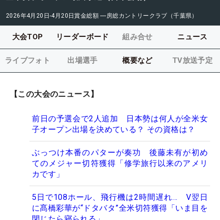
2026年4月20日-4月20日
賞金総額
―
房総カントリークラブ（千葉県）
大会TOP
リーダーボード
組み合せ
ニュース
ライブフォト
出場選手
概要など
TV放送予定
【この大会のニュース】
前日の予選会で2人追加 日本勢は何人が全米女
子オープン出場を決めている？ その資格は？
ぶっつけ本番のパターが奏功 後藤未有が初め
てのメジャー切符獲得「修学旅行以来のアメリ
カです」
5日で108ホール、飛行機は2時間遅れ… V翌日
に髙橋彩華が“ドタバタ”全米切符獲得「いま目を
閉じたら寝られる」