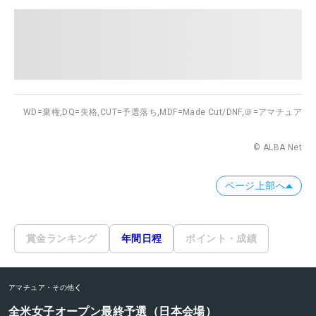
WD=棄権,
DQ=失格,
CUT=予選落ち,
MDF=Made Cut/DNF,
＠=アマチュア
© ALBA Net
ページ上部へ
賞金ランキング
年間日程
ポイント・成績
アマチュア・その他
全米女子オープン最終予選（日本会場）