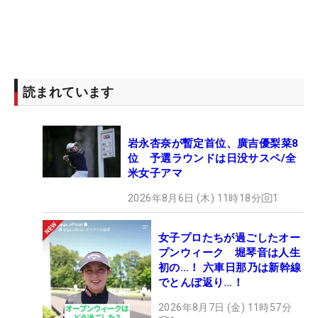
読まれています
岩永杏奈が暫定首位、廣吉優梨菜8
位 予選ラウンドは日没サスペ/全
米女子アマ
2026年8月6日 (木) 11時18分
1
女子プロたちが過ごしたオー
プンウィーク 堀琴音は人生
初の…！ 六車日那乃は新幹線
でとんぼ返り…！
2026年8月7日 (金) 11時57分