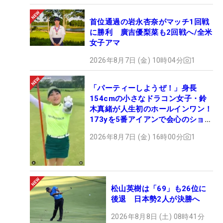
首位通過の岩永杏奈がマッチ1回戦
に勝利 廣吉優梨菜も2回戦へ/全米
女子アマ
2026年8月7日 (金) 10時04分
1
「パーティーしようぜ！」身長
154cmの小さなドラコン女子・鈴
木真緒が人生初のホールインワン！
173yを5番アイアンで会心のショッ
ト
2026年8月7日 (金) 16時00分
1
松山英樹は「69」も26位に
後退 日本勢2人が決勝へ
2026年8月8日 (土) 08時41分