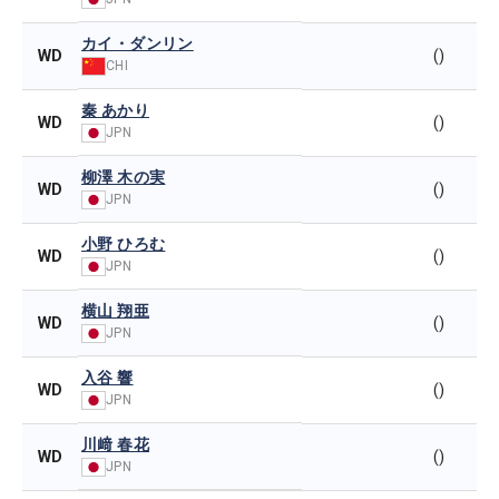
カイ・ダンリン
WD
()
CHI
秦 あかり
WD
()
JPN
柳澤 木の実
WD
()
JPN
小野 ひろむ
WD
()
JPN
横山 翔亜
WD
()
JPN
入谷 響
WD
()
JPN
川﨑 春花
WD
()
JPN