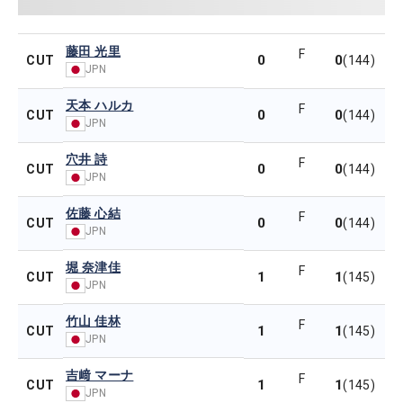
藤田 光里
F
0
0
CUT
(144)
JPN
天本 ハルカ
F
0
0
CUT
(144)
JPN
穴井 詩
F
0
0
CUT
(144)
JPN
佐藤 心結
F
0
0
CUT
(144)
JPN
堀 奈津佳
F
1
1
CUT
(145)
JPN
竹山 佳林
F
1
1
CUT
(145)
JPN
吉﨑 マーナ
F
1
1
CUT
(145)
JPN