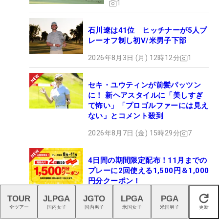
1
石川遼は41位 ヒッチナーが5人プ
レーオフ制し初V/米男子下部
2026年8月3日 (月) 12時12分
1
セキ・ユウティンが前髪パッツン
に！ 新ヘアスタイルに「美しすぎ
て怖い」「プロゴルファーには見え
ない」とコメント殺到
2026年8月7日 (金) 15時29分
7
4日間の期間限定配布！11月までの
プレーに2回使える1,500円＆1,000
円分クーポン！
TOUR
JLPGA
JGTO
LPGA
PGA
2026年8月8日 (土) 06時00分
2
閉じる
全ツアー
国内女子
国内男子
米国女子
米国男子
更新