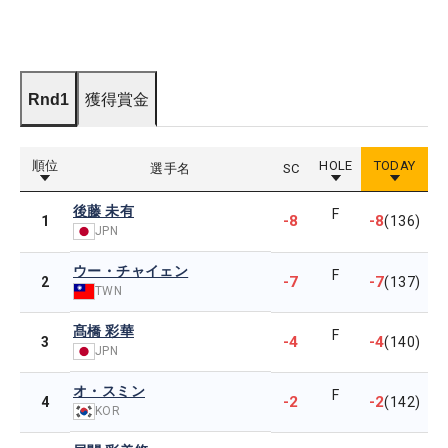
Rnd1
獲得賞金
順位
HOLE
TODAY
選手名
SC
後藤 未有
F
-8
-8
1
(136)
JPN
ウー・チャイェン
F
-7
-7
2
(137)
TWN
髙橋 彩華
F
-4
-4
3
(140)
JPN
オ・スミン
F
-2
-2
4
(142)
KOR