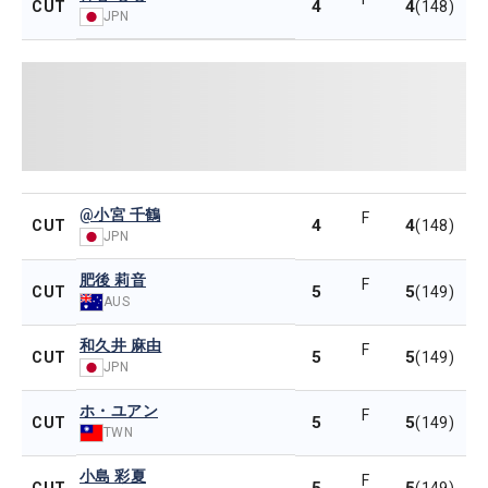
4
4
CUT
(148)
JPN
@小宮 千鶴
F
4
4
CUT
(148)
JPN
肥後 莉音
F
5
5
CUT
(149)
AUS
和久井 麻由
F
5
5
CUT
(149)
JPN
ホ・ユアン
F
5
5
CUT
(149)
TWN
小島 彩夏
F