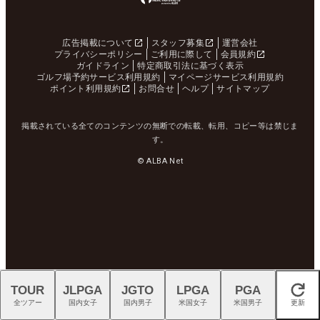
広告掲載について
スタッフ募集
運営会社
プライバシーポリシー
ご利用に際して
会員規約
ガイドライン
特定商取引法に基づく表示
ゴルフ場予約サービス利用規約
マイページサービス利用規約
ポイント利用規約
お問合せ
ヘルプ
サイトマップ
掲載されている全てのコンテンツの無断での転載、転用、コピー等は禁じま
す。
© ALBA Net
TOUR
JLPGA
JGTO
LPGA
PGA
閉じる
全ツアー
国内女子
国内男子
米国女子
米国男子
更新