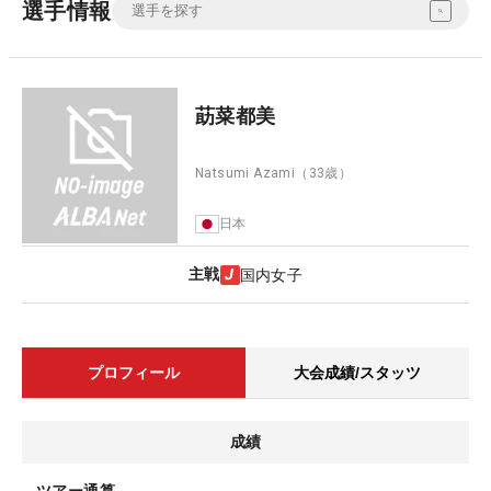
選手情報
莇菜都美
Natsumi Azami
（33歳）
日本
主戦
国内女子
プロフィール
大会成績/スタッツ
成績