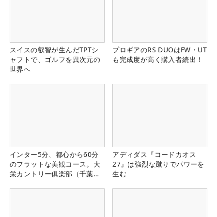
スイスの叡智が生んだTPTシ
プロギアのRS DUOはFW・UT
ャフトで、ゴルフを異次元の
も完成度が高く購入者続出！
世界へ
インター5分、都心から60分
アディダス『コードカオス
のフラットな美観コース。大
27』は強烈な蹴りでパワーを
栄カントリー俱楽部（千葉
生む
県）