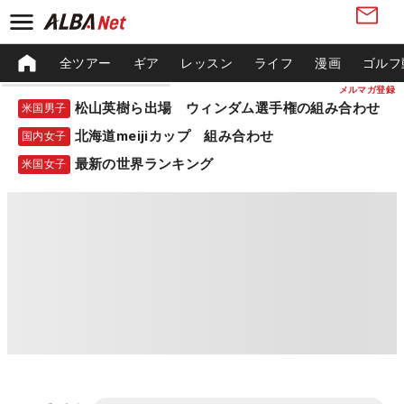
全ツアー
ギア
レッスン
ライフ
漫画
ゴルフ
メルマガ登録
松山英樹ら出場 ウィンダム選手権の組み合わせ
米国男子
北海道meijiカップ 組み合わせ
国内女子
最新の世界ランキング
米国女子