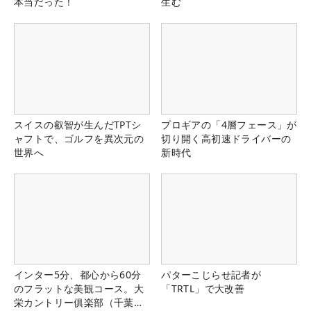
本当だった！
生む
スイスの叡智が生んだTPTシ
プロギアの「4層フェース」が
ャフトで、ゴルフを異次元の
切り開く高初速ドライバーの
世界へ
新時代
インター5分、都心から60分
パターこじらせ記者が
のフラットな美観コース。大
「TRTL」で大改善
栄カントリー俱楽部（千葉