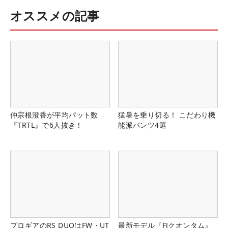
オススメの記事
仲宗根澄香が平均パット数
猛暑を乗り切る！ こだわり機
『TRTL』で6人抜き！
能派パンツ4選
プロギアのRS DUOはFW・UT
最新モデル『FJクオンタム』