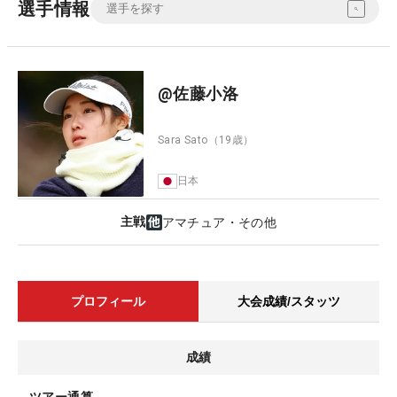
選手情報
@佐藤小洛
Sara Sato
（19歳）
日本
主戦
アマチュア・その他
プロフィール
大会成績/スタッツ
成績