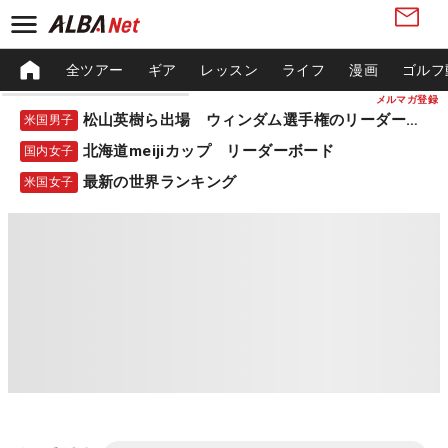
全ツアー
ギア
レッスン
ライフ
漫画
ゴルフ
メルマガ登録
松山英樹ら出場 ウィンダム選手権のリーダーボード
米国男子
北海道meijiカップ リーダーボード
国内女子
最新の世界ランキング
米国女子