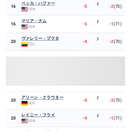
ベッカ・ハファー
F
-5
-2
16
(70)
USA
マリア・ナム
F
-5
-1
16
(71)
USA
ヴァレリー・プラタ
F
-4
-2
20
(70)
COL
アリーン・クラウター
F
-4
-2
20
(70)
GER
レイニー・フライ
F
-4
-1
20
(71)
USA