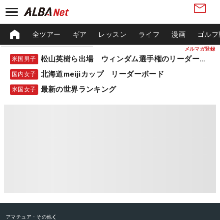
全ツアー
ギア
レッスン
ライフ
漫画
ゴルフ
メルマガ登録
松山英樹ら出場 ウィンダム選手権のリーダーボード
米国男子
北海道meijiカップ リーダーボード
国内女子
最新の世界ランキング
米国女子
アマチュア・その他