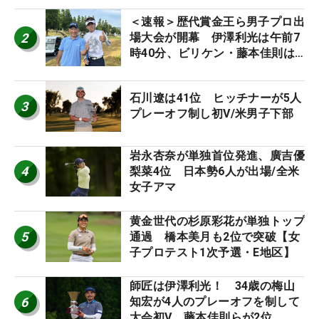
＜速報＞歴代賞金王ら男子プロ出
2
場大会が開幕 伊澤利光は午前7
時40分、ビリケン・藤本佳則は
午前9時30分にティオフ【MAIN
STAGE JOYX OPEN】
石川遼は41位 ヒッチナーが5人
3
プレーオフ制し初V/米男子下部
岩永杏奈が単独首位発進、廣吉優
4
梨菜4位 日本勢6人が出場/全米
女子アマ
黄金世代の杉原彩花が単独トップ
5
通過 橋本美月も2位で突破【女
子プロテスト1次予選・E地区】
師匠は伊澤利光！ 34歳の梅山
6
知宏が4人のプレーオフを制して
大会初V 藤本佳則らが2位