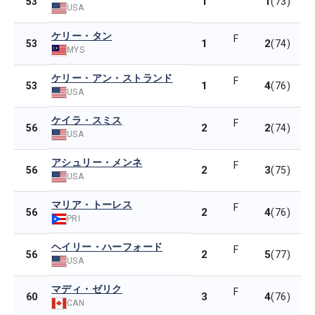
1
1
53
(73)
USA
ケリー・タン
F
1
2
53
(74)
MYS
ケリー・アン・ストランド
F
1
4
53
(76)
USA
ケイラ・スミス
F
2
2
56
(74)
USA
アシュリー・メンネ
F
2
3
56
(75)
USA
マリア・トーレス
F
2
4
56
(76)
PRI
ヘイリー・ハーフォード
F
2
5
56
(77)
USA
マディ・ゼリク
F
3
4
60
(76)
CAN