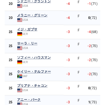
シドニー・クラントン
F
-4
-1
20
(71)
USA
メラニー・グリーン
F
-4
0
20
(72)
USA
イジ・ガブサ
F
-3
-4
25
(68)
GER
サーラ・リー
F
-3
-2
25
(70)
USA
ソフィー・ハウスマン
F
-3
-2
25
(70)
GER
ケイリー・テルファー
F
-3
-2
25
(70)
SAF
ブリアナ・チャコン
F
-3
0
25
(72)
USA
アニー・パーク
F
-3
1
25
(73)
USA