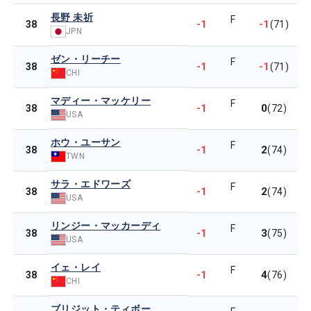
長野 未祈
F
-1
-1
38
(71)
JPN
ゼン・リーチー
F
-1
-1
38
(71)
CHI
マディー・マッケリー
F
-1
0
38
(72)
USA
ホウ・ユーサン
F
-1
2
38
(74)
TWN
サラ・エドワーズ
F
-1
2
38
(74)
USA
リンジー・マッカーディ
F
-1
3
38
(75)
USA
イェ・レイ
F
-1
4
38
(76)
CHI
ブリジット・ティボー