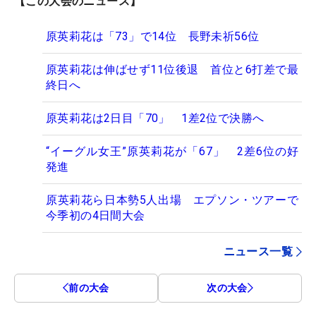
【この大会のニュース】
原英莉花は「73」で14位 長野未祈56位
原英莉花は伸ばせず11位後退 首位と6打差で最
終日へ
原英莉花は2日目「70」 1差2位で決勝へ
“イーグル女王”原英莉花が「67」 2差6位の好
発進
原英莉花ら日本勢5人出場 エプソン・ツアーで
今季初の4日間大会
ニュース一覧
前の大会
次の大会