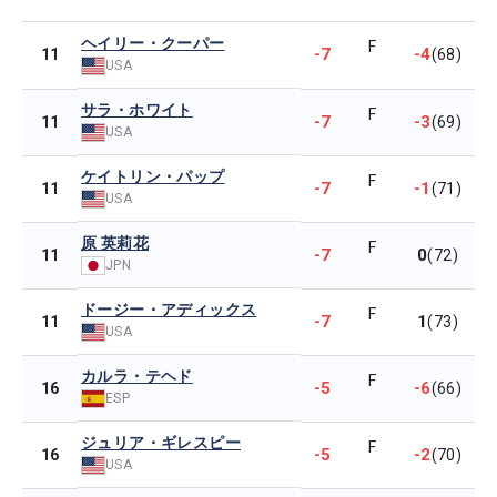
ヘイリー・クーパー
F
-7
-4
11
(68)
USA
サラ・ホワイト
F
-7
-3
11
(69)
USA
ケイトリン・パップ
F
-7
-1
11
(71)
USA
原 英莉花
F
-7
0
11
(72)
JPN
ドージー・アディックス
F
-7
1
11
(73)
USA
カルラ・テヘド
F
-5
-6
16
(66)
ESP
ジュリア・ギレスピー
F
-5
-2
16
(70)
USA