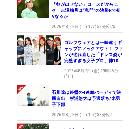
「欲が出せない」コースだからこ
そ 吉澤柚月は“鬼門”の決勝Rで初
Vなるか
2026年8月8日 (土) 17時58分
20
ゴルフウェアとは一味違うギ
ャップにノックアウト！ ファ
ンが惚れ直した「ドレス姿が
完璧すぎる女子プロ」神10
2026年8月7日 (金) 19時45分
111
石川遼は終盤の4連続バーディで決
勝進出 杉浦悠太は予選落ち/米男
子下部
2026年8月8日 (土) 10時33分
1