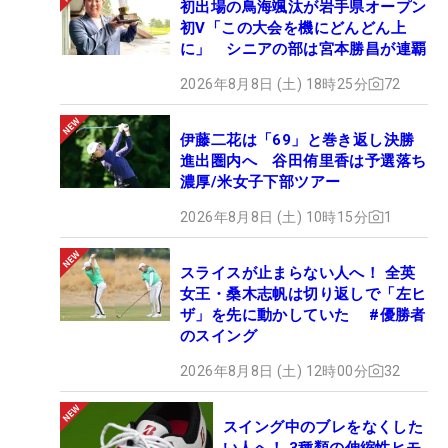
初出場の鳥海颯汰が岩手県オープン
初V「この大会を機にどんどん上
に」 シニアの部は宮本勝昌が連覇
2026年8月8日 (土) 18時25分
72
伊藤二花は「69」と巻き返し決勝
進出圏内へ 谷田侑里香は予選落ち
濃厚/米女子下部ツアー
2026年8月8日 (土) 10時15分
1
スライスが止まらない人へ！ 全英
女王・桑木志帆は切り返しで「左ヒ
ザ」を先に動かしていた #優勝者
のスイング
2026年8月8日 (土) 12時00分
32
スイング中のブレをなくした
い人へ！ 3種類の伸縮性ヒモ