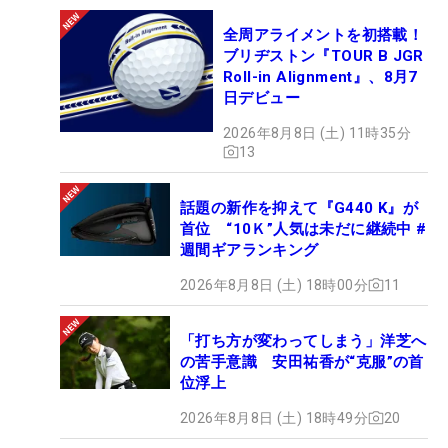
全周アライメントを初搭載！
ブリヂストン『TOUR B JGR
Roll-in Alignment』、8月7
日デビュー
2026年8月8日 (土) 11時35分
13
話題の新作を抑えて『G440 K』が
首位 “10Ｋ”人気は未だに継続中 #
週間ギアランキング
2026年8月8日 (土) 18時00分
11
「打ち方が変わってしまう」洋芝へ
の苦手意識 安田祐香が“克服”の首
位浮上
2026年8月8日 (土) 18時49分
20