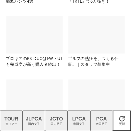
能派パンツ4選
『TRTL』で6人抜き！
プロギアのRS DUOはFW・UT
ゴルフの熱狂を、つくる仕
も完成度が高く購入者続出！
事。｜スタッフ募集中
TOUR
JLPGA
JGTO
LPGA
PGA
閉じる
最新モデル『FJクオンタム』
アディダス『コードカオス
全ツアー
国内女子
国内男子
米国女子
米国男子
更新
を石井良介プロがチェック
27』は強烈な蹴りでパワーを