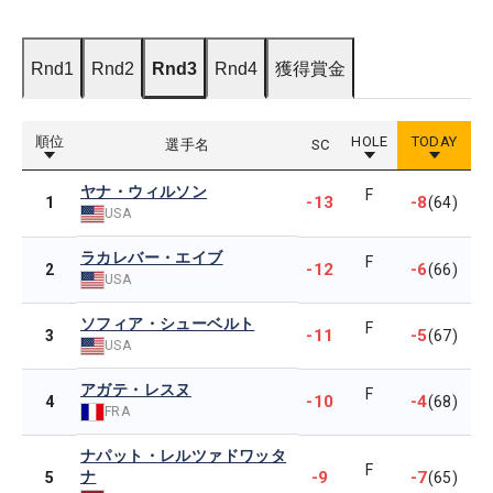
Rnd1
Rnd2
Rnd3
Rnd4
獲得賞金
順位
HOLE
TODAY
選手名
SC
ヤナ・ウィルソン
F
-13
-8
1
(64)
USA
ラカレバー・エイブ
F
-12
-6
2
(66)
USA
ソフィア・シューベルト
F
-11
-5
3
(67)
USA
アガテ・レスヌ
F
-10
-4
4
(68)
FRA
ナパット・レルツァドワッタ
F
ナ
-9
-7
5
(65)