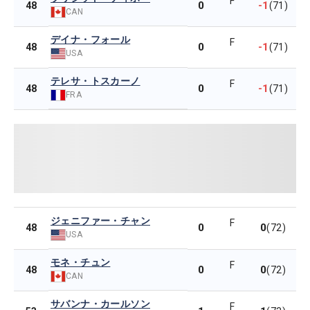
F
0
-1
48
(71)
CAN
デイナ・フォール
F
0
-1
48
(71)
USA
テレサ・トスカーノ
F
0
-1
48
(71)
FRA
ジェニファー・チャン
F
0
0
48
(72)
USA
モネ・チュン
F
0
0
48
(72)
CAN
サバンナ・カールソン
F