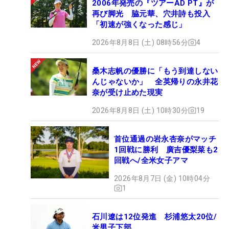
2006年発売の『ツアーAD PT』が
再び脚光 脇元華、穴井詩も投入
「初速が強くなった感じ」
2026年8月8日 (土) 08時56分
4
桑木志帆の優勝に「もう到達しない
んじゃないか」 全英帰りの永井花
奈が受け止めた現実
2026年8月8日 (土) 10時30分
19
首位通過の岩永杏奈がマッチ
1回戦に勝利 廣吉優梨菜も2
回戦へ/全米女子アマ
2026年8月7日 (金) 10時04分
1
石川遼は12位発進 杉浦悠太20位/
米男子下部