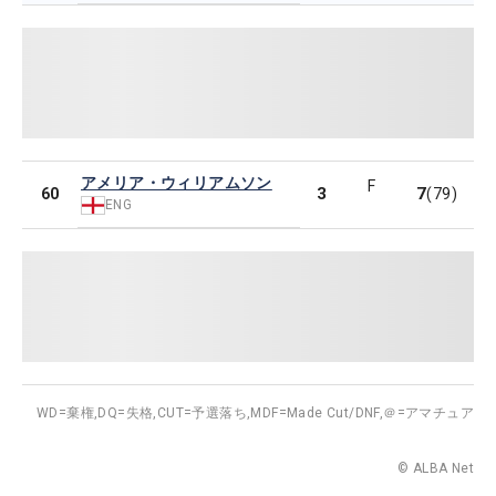
アメリア・ウィリアムソン
F
3
7
60
(79)
ENG
WD=棄権,
DQ=失格,
CUT=予選落ち,
MDF=Made Cut/DNF,
＠=アマチュア
© ALBA Net