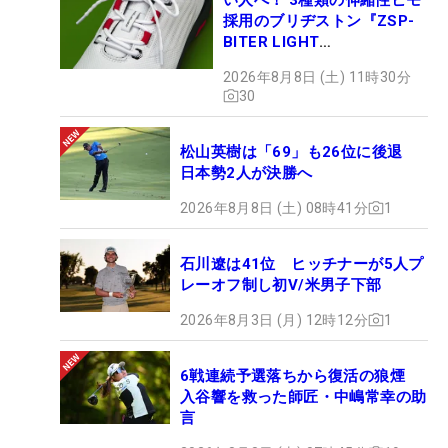
採用のブリヂストン『ZSP-
BITER LIGHT
MAGICLACE』、8月8日デビ
2026年8月8日 (土) 11時30分
ュー
30
松山英樹は「69」も26位に後退
日本勢2人が決勝へ
2026年8月8日 (土) 08時41分
1
石川遼は41位 ヒッチナーが5人プ
レーオフ制し初V/米男子下部
2026年8月3日 (月) 12時12分
1
6戦連続予選落ちから復活の狼煙
入谷響を救った師匠・中嶋常幸の助
言