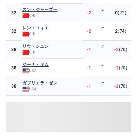
スン・ジャーズー
F
-2
0
32
(72)
CHI
レン・ユィエ
F
-2
2
32
(74)
CHI
リウ・シユン
F
-1
-2
38
(70)
CHI
ジーナ・キム
F
-1
-2
38
(70)
USA
ガブリエラ・ゼン
F
-1
-2
38
(70)
USA