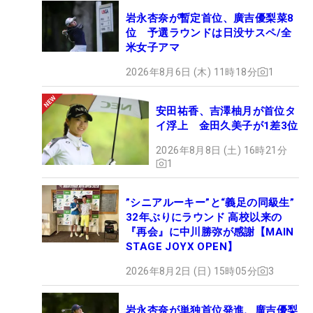
岩永杏奈が暫定首位、廣吉優梨菜8
位 予選ラウンドは日没サスペ/全
米女子アマ
2026年8月6日 (木) 11時18分
1
安田祐香、吉澤柚月が首位タ
イ浮上 金田久美子が1差3位
2026年8月8日 (土) 16時21分
1
”シニアルーキー”と“義足の同級生”
32年ぶりにラウンド 高校以来の
『再会』に中川勝弥が感謝【MAIN
STAGE JOYX OPEN】
2026年8月2日 (日) 15時05分
3
岩永杏奈が単独首位発進、廣吉優梨