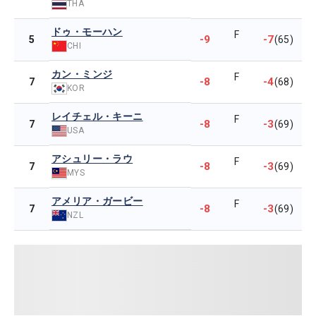
THA
ドゥ・モーハン
F
-9
-7
5
(65)
CHI
カン・ミンジ
F
-8
-4
7
(68)
KOR
レイチェル・キーニ
F
-8
-3
7
(69)
USA
アシュリー・ラウ
F
-8
-3
7
(69)
MYS
アメリア・ガービー
F
-8
-3
7
(69)
NZL