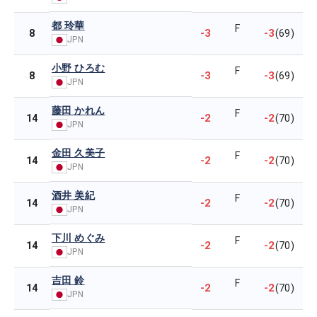
都 玲華
F
-3
-3
8
(69)
JPN
小野 ひろむ
F
-3
-3
8
(69)
JPN
藤田 かれん
F
-2
-2
14
(70)
JPN
金田 久美子
F
-2
-2
14
(70)
JPN
酒井 美紀
F
-2
-2
14
(70)
JPN
下川 めぐみ
F
-2
-2
14
(70)
JPN
吉田 鈴
F
-2
-2
14
(70)
JPN