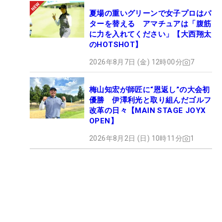
夏場の重いグリーンで女子プロはパ
ターを替える アマチュアは「腹筋
に力を入れてください」【大西翔太
のHOTSHOT】
2026年8月7日 (金) 12時00分
7
梅山知宏が師匠に“恩返し”の大会初
優勝 伊澤利光と取り組んだゴルフ
改革の日々【MAIN STAGE JOYX
OPEN】
2026年8月2日 (日) 10時11分
1