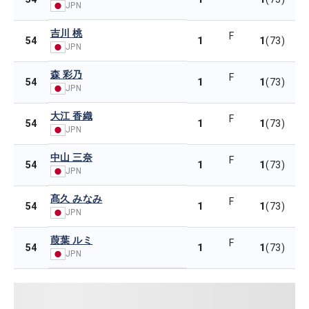
JPN
吉川 桃
F
1
1
54
(73)
JPN
森 彩乃
F
1
1
54
(73)
JPN
大江 香織
F
1
1
54
(73)
JPN
中山 三奈
F
1
1
54
(73)
JPN
髙久 みなみ
F
1
1
54
(73)
JPN
葭葉 ルミ
F
1
1
54
(73)
JPN