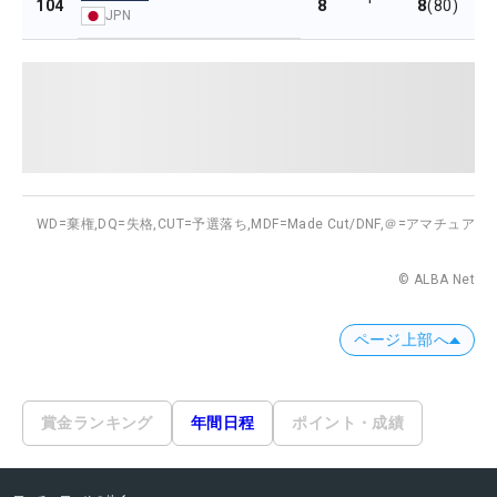
8
8
104
(80)
JPN
WD=棄権,
DQ=失格,
CUT=予選落ち,
MDF=Made Cut/DNF,
＠=アマチュア
© ALBA Net
ページ上部へ
賞金ランキング
年間日程
ポイント・成績