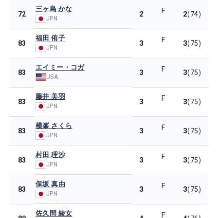
三ヶ島 かな
F
2
2
72
(74)
JPN
福田 侑子
F
3
3
83
(75)
JPN
エイミー・コガ
F
3
3
83
(75)
USA
藤井 美羽
F
3
3
83
(75)
JPN
横峯 さくら
F
3
3
83
(75)
JPN
村田 理沙
F
3
3
83
(75)
JPN
保坂 真由
F
3
3
83
(75)
JPN
佐久間 綾女
F