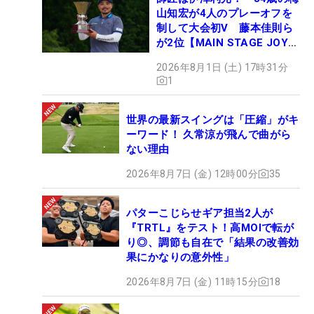
山知宏が4人のプレーオフを
制して大会初V 藤本佳則ら
が2位【MAIN STAGE JOYX
OPEN】
2026年8月1日 (土) 17時31分
1
世界の最新スイングは「圧縮」がキ
ーワード！ 久常涼が飛んで曲がら
ない理由
2026年8月7日 (金) 12時00分
35
パターこじらせギア担当2人が
『TRTL』をテスト！高MOIで転が
り◎、調節も自在で「結果の改善効
果にかなりの意外性」
2026年8月7日 (金) 11時15分
18