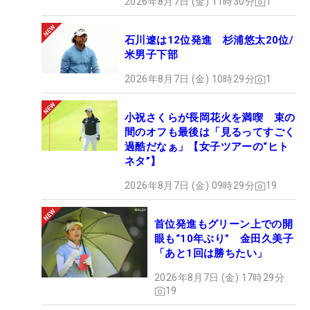
2026年8月7日 (金) 11時30分
1
石川遼は12位発進 杉浦悠太20位/
米男子下部
2026年8月7日 (金) 10時29分
1
小祝さくらが長岡花火を満喫 束の
間のオフも最後は「見るってすごく
過酷だなぁ」【女子ツアーの“ヒト
ネタ”】
2026年8月7日 (金) 09時29分
19
首位発進もグリーン上での開
眼も“10年ぶり” 金田久美子
「あと1回は勝ちたい」
2026年8月7日 (金) 17時29分
19