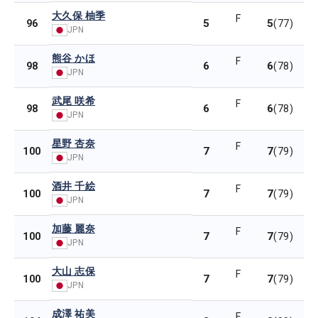
大久保 柚季
F
5
5
96
(77)
JPN
熊谷 かほ
F
6
6
98
(78)
JPN
武尾 咲希
F
6
6
98
(78)
JPN
星野 杏奈
F
7
7
100
(79)
JPN
酒井 千絵
F
7
7
100
(79)
JPN
加藤 麗奈
F
7
7
100
(79)
JPN
大山 志保
F
7
7
100
(79)
JPN
成澤 祐美
F