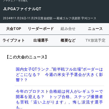
アマチュア・その他
JLPGAファイナルQT
2024年11月26日-11月29日
賞金総額
―
葛城ゴルフ倶楽部 宇刈コース
大会TOP
リーダーボード
組み合せ
ニュース
ライブフォト
出場選手
概要など
TV放送予定
【この大会のニュース】
国内女子QTランク…“前半戦フル出場”ボーダーは
どこになる？ 今週の米女子予選会が大きく影
響？？
今年のプロテスト合格組は何人がレギュラーで
開幕を迎える？ トップ合格、ステップ優勝者
も苦戦「這い上がります」、悔し涙流す選手
も…