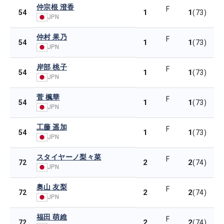
仲宗根 澄香
F
1
1
54
(73)
JPN
仲村 果乃
F
1
1
54
(73)
JPN
岸部 桃子
F
1
1
54
(73)
JPN
菅 楓華
F
1
1
54
(73)
JPN
工藤 遥加
F
1
1
54
(73)
JPN
スタイヤーノ梨々菜
F
2
2
72
(74)
JPN
奥山 友梨
F
2
2
72
(74)
JPN
福田 萌維
F
2
2
72
(74)