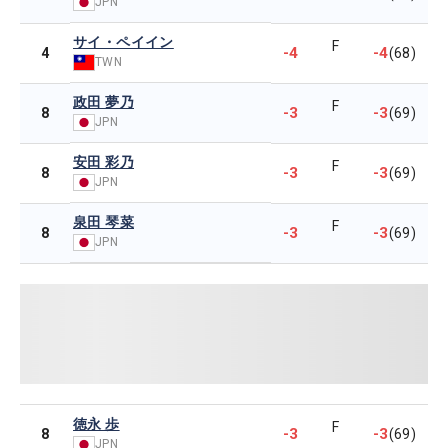
JPN
サイ・ペイイン
F
-4
-4
4
(68)
TWN
政田 夢乃
F
-3
-3
8
(69)
JPN
安田 彩乃
F
-3
-3
8
(69)
JPN
泉田 琴菜
F
-3
-3
8
(69)
JPN
徳永 歩
F
-3
-3
8
(69)
JPN