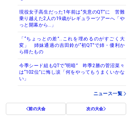
現役女子高生だった1年前は“失意のQT”に 苦難
乗り越えた2人の19歳がレギュラーツアーへ「や
っと開幕から…」
「“ちょっとの差”…これを埋めるのがすごく大
変」 姉妹通過の吉田鈴が“初QT”で姉・優利か
ら得たもの
今季シード組もQTで“明暗” 昨季2勝の菅沼菜々
は“102位”に悔し涙「何をやってもうまくいかな
い」
ニュース一覧
前の大会
次の大会