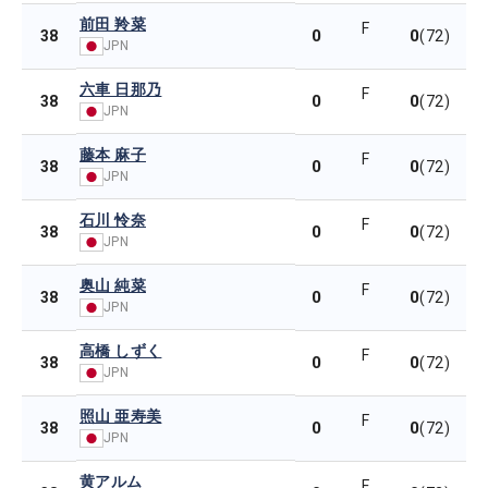
前田 羚菜
F
0
0
38
(72)
JPN
六車 日那乃
F
0
0
38
(72)
JPN
藤本 麻子
F
0
0
38
(72)
JPN
石川 怜奈
F
0
0
38
(72)
JPN
奥山 純菜
F
0
0
38
(72)
JPN
高橋 しずく
F
0
0
38
(72)
JPN
照山 亜寿美
F
0
0
38
(72)
JPN
黄アルム
F