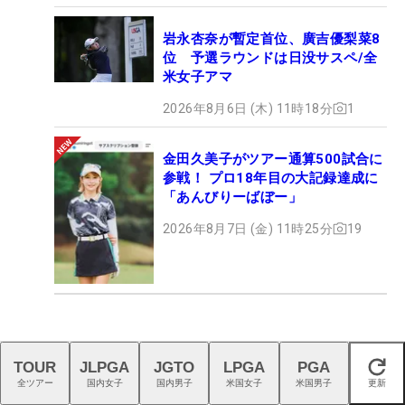
岩永杏奈が暫定首位、廣吉優梨菜8
位 予選ラウンドは日没サスペ/全
米女子アマ
2026年8月6日 (木) 11時18分
1
金田久美子がツアー通算500試合に
参戦！ プロ18年目の大記録達成に
「あんびりーばぼー」
2026年8月7日 (金) 11時25分
19
TOUR
JLPGA
JGTO
LPGA
PGA
閉じる
全ツアー
国内女子
国内男子
米国女子
米国男子
更新