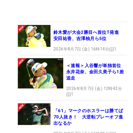
鈴木愛が大会2勝目へ首位T発進
安田祐香、吉澤柚月ら5位
2026年8月7日 (金) 16時14分
1
＜速報＞入谷響が単独首位
永井花奈、金田久美子ら1差
追走
2026年8月7日 (金) 12時42分
1
「61」マークのホスラーは勝てば
70人抜き！ 大逆転プレーオフ進
出なるか