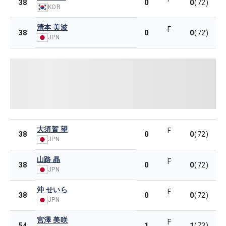
0
0
38
(72)
KOR
清本 美波
F
0
0
38
(72)
JPN
大須賀 望
F
0
0
38
(72)
JPN
山路 晶
F
0
0
38
(72)
JPN
沖 せいら
F
0
0
38
(72)
JPN
宮澤 美咲
F
1
1
54
(73)