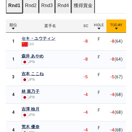
Rnd1
Rnd2
Rnd3
Rnd4
獲得賞金
順位
HOLE
TODAY
選手名
SC
セキ・ユウティン
F
-8
-8
1
(64)
CHI
森井 あやめ
F
-8
-8
1
(64)
JPN
吉本 ここね
F
-5
-5
3
(67)
JPN
林 菜乃子
F
-4
-4
4
(68)
JPN
吉澤 柚月
F
-4
-4
4
(68)
JPN
荒木 優奈
F
-4
-4
4
(68)