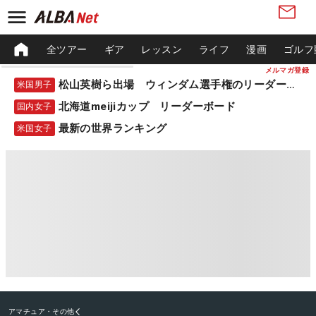
全ツアー
ギア
レッスン
ライフ
漫画
ゴルフ
メルマガ登録
松山英樹ら出場 ウィンダム選手権のリーダーボード
米国男子
北海道meijiカップ リーダーボード
国内女子
最新の世界ランキング
米国女子
アマチュア・その他