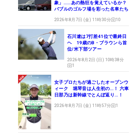
象」……あの熱狂を覚えているか？
バブルのゴルフ場を彩った名車たち
2026年8月7日 (金) 11時30分
10
石川遼は7打差41位で最終日
ヘ 19歳のB・ブラウンら首
位/米下部ツアー
2026年8月2日 (日) 10時38分
1
女子プロたちが過ごしたオープンウ
ィーク 堀琴音は人生初の…！ 六車
日那乃は新幹線でとんぼ返り…！
2026年8月7日 (金) 11時57分
1