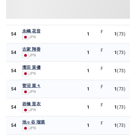
永嶋 花音
F
1
1
54
(73)
JPN
古家 翔香
F
1
1
54
(73)
JPN
濱田 茉優
F
1
1
54
(73)
JPN
菅沼 菜々
F
1
1
54
(73)
JPN
岩橋 里衣
F
1
1
54
(73)
JPN
池ヶ谷 瑠菜
F
1
1
54
(73)
JPN