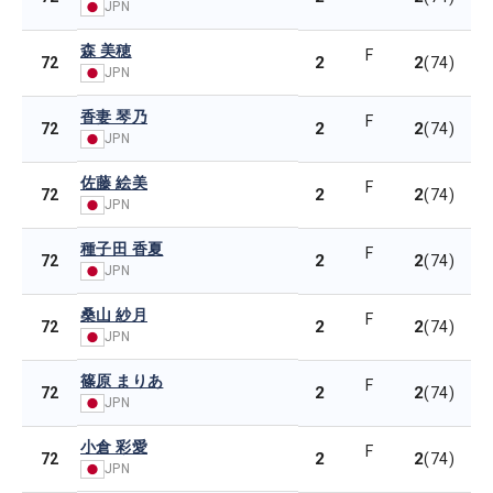
JPN
森 美穂
F
2
2
72
(74)
JPN
香妻 琴乃
F
2
2
72
(74)
JPN
佐藤 絵美
F
2
2
72
(74)
JPN
種子田 香夏
F
2
2
72
(74)
JPN
桑山 紗月
F
2
2
72
(74)
JPN
篠原 まりあ
F
2
2
72
(74)
JPN
小倉 彩愛
F
2
2
72
(74)
JPN