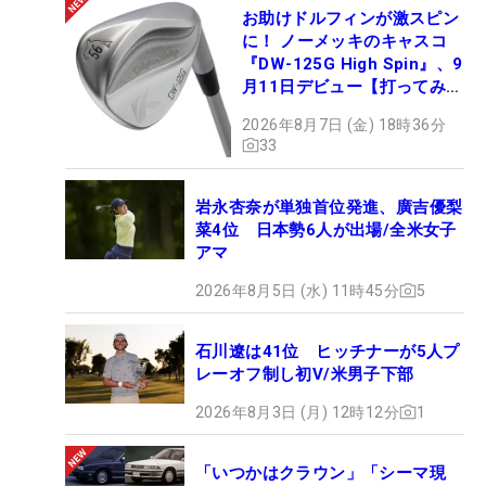
お助けドルフィンが激スピン
に！ ノーメッキのキャスコ
『DW-125G High Spin』、9
月11日デビュー【打ってみ
た】
2026年8月7日 (金) 18時36分
33
岩永杏奈が単独首位発進、廣吉優梨
菜4位 日本勢6人が出場/全米女子
アマ
2026年8月5日 (水) 11時45分
5
石川遼は41位 ヒッチナーが5人プ
レーオフ制し初V/米男子下部
2026年8月3日 (月) 12時12分
1
「いつかはクラウン」「シーマ現