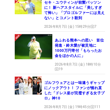
セキ・ユウティンが前髪パッツン
に！ 新ヘアスタイルに「美しすぎ
て怖い」「プロゴルファーには見え
ない」とコメント殺到
2026年8月7日 (金) 15時29分
7
あふれる熊本への思い 首位
発進・鈴木愛が被災地に
1000万円寄付「もらったお
金をほかの人に」
2026年8月7日 (金) 18時10分
19
ゴルフウェアとは一味違うギャップ
にノックアウト！ ファンが惚れ直
した「ドレス姿が完璧すぎる女子プ
ロ」神10
2026年8月7日 (金) 19時45分
111