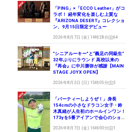
「PING」×「ECCO Leather」がコ
ラボ！ 経年変化を楽しむ上質な
『ARIZONA DESERT』コレクショ
ン、9月15日限定デビュー
2026年8月7日 (金) 14時28分
64
”シニアルーキー”と“義足の同級生”
32年ぶりにラウンド 高校以来の
『再会』に中川勝弥が感謝【MAIN
STAGE JOYX OPEN】
2026年8月2日 (日) 15時05分
3
「パーティーしようぜ！」身長
154cmの小さなドラコン女子・鈴
木真緒が人生初のホールインワン！
173yを5番アイアンで会心のショッ
ト
2026年8月7日 (金) 16時00分
1