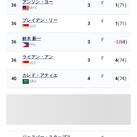
アンソン・ヨー
F
3
1
36
(71)
MYS
ブレイデン・リー
F
3
1
36
(71)
SGP
鈴木 新一
F
3
-2
36
(68)
PHL
ライアン・アン
F
3
4
36
(74)
SGP
カレド・アティエ
F
4
4
40
(74)
SAU