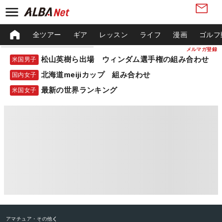
全ツアー
ギア
レッスン
ライフ
漫画
ゴルフ
メルマガ登録
松山英樹ら出場 ウィンダム選手権の組み合わせ
米国男子
北海道meijiカップ 組み合わせ
国内女子
最新の世界ランキング
米国女子
アマチュア・その他