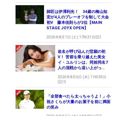
師匠は伊澤利光！ 34歳の梅山知
宏が4人のプレーオフを制して大会
初V 藤本佳則らが2位【MAIN
STAGE JOYX OPEN】
2026年8月1日 (土) 17時31分
1
改名が呼び込んだ悲願の初
V！ 苦節を乗り越えた美女
イ・ユルリンは、同姓同名7
人の混戦から這い上がっ
た“新星ヒロイン”
2026年8月6日 (木) 11時30分
15
「全部食べたら太っちゃうよ！」小
祝さくらが大量のお菓子を前に満面
の笑み