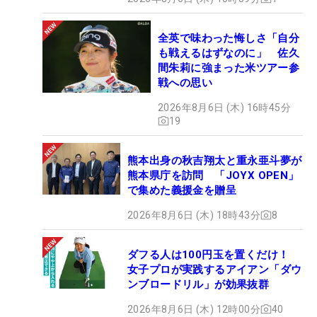
全英で味わった悔しさ「自分
も戦えるはずなのに」 佐久
間朱莉に強まった米ツアー参
戦への思い
2026年8月6日 (木) 16時45分
19
熊本出身の秋吉翔太と重永亜斗夢が
熊本県庁を訪問 「JOYX OPEN」
で集めた義援金を贈呈
2026年8月6日 (木) 18時43分
8
ダフる人は100円玉を置くだけ！
女子プロが実践するアイアン「ダウ
ンブロードリル」が効果抜群
2026年8月6日 (木) 12時00分
40