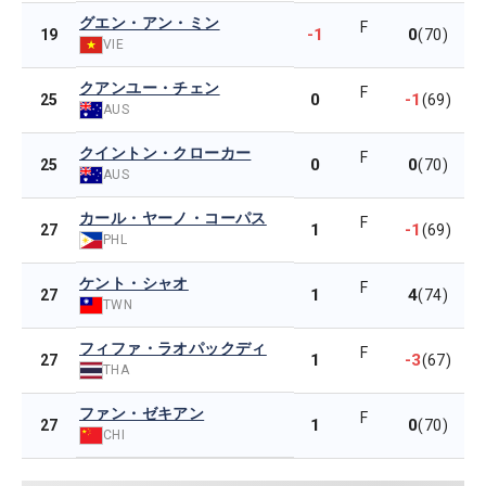
グエン・アン・ミン
F
-1
0
19
(70)
VIE
クアンユー・チェン
F
0
-1
25
(69)
AUS
クイントン・クローカー
F
0
0
25
(70)
AUS
カール・ヤーノ・コーパス
F
1
-1
27
(69)
PHL
ケント・シャオ
F
1
4
27
(74)
TWN
フィファ・ラオパックディ
F
1
-3
27
(67)
THA
ファン・ゼキアン
F
1
0
27
(70)
CHI