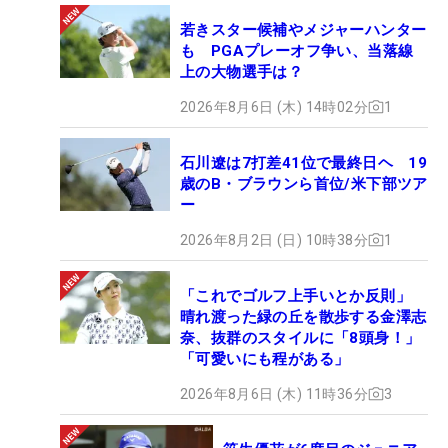
若きスター候補やメジャーハンター
も PGAプレーオフ争い、当落線
上の大物選手は？
2026年8月6日 (木) 14時02分
1
石川遼は7打差41位で最終日ヘ 19
歳のB・ブラウンら首位/米下部ツア
ー
2026年8月2日 (日) 10時38分
1
「これでゴルフ上手いとか反則」
晴れ渡った緑の丘を散歩する金澤志
奈、抜群のスタイルに「8頭身！」
「可愛いにも程がある」
2026年8月6日 (木) 11時36分
3