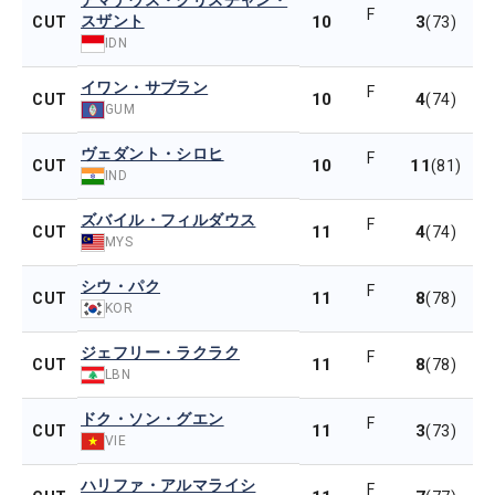
アマデウス・クリスチャン・
F
スザント
10
3
CUT
(73)
IDN
イワン・サブラン
F
10
4
CUT
(74)
GUM
ヴェダント・シロヒ
F
10
11
CUT
(81)
IND
ズバイル・フィルダウス
F
11
4
CUT
(74)
MYS
シウ・パク
F
11
8
CUT
(78)
KOR
ジェフリー・ラクラク
F
11
8
CUT
(78)
LBN
ドク・ソン・グエン
F
11
3
CUT
(73)
VIE
ハリファ・アルマライシ
F