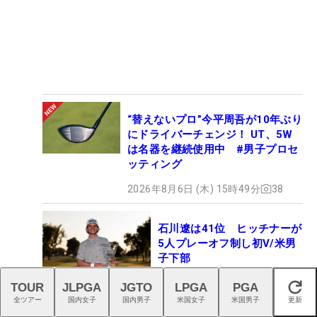
“替えないプロ”今平周吾が10年ぶり
にドライバーチェンジ！ UT、5W
は名器を継続使用中 #男子プロセ
ッティング
2026年8月6日 (木) 15時49分
38
石川遼は41位 ヒッチナーが
5人プレーオフ制し初V/米男
子下部
2026年8月3日 (月) 12時12分
TOUR
JLPGA
JGTO
LPGA
PGA
閉じる
1
全ツアー
国内女子
国内男子
米国女子
米国男子
更新