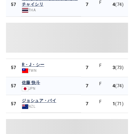
F
チャイシリ
7
4
57
(74)
THA
R・J・シー
F
7
3
57
(73)
TWN
佐藤 快斗
F
7
4
57
(74)
JPN
ジョシュア・バイ
F
7
1
57
(71)
NZL