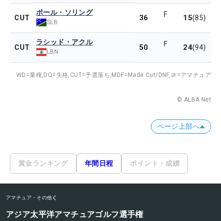
ポール・ソリング
F
36
15
CUT
(85)
SLB
ラシッド・アクル
F
50
24
CUT
(94)
LBN
WD=棄権,
DQ=失格,
CUT=予選落ち,
MDF=Made Cut/DNF,
＠=アマチュア
© ALBA Net
ページ上部へ
賞金ランキング
年間日程
ポイント・成績
アマチュア・その他
アジア太平洋アマチュアゴルフ選手権