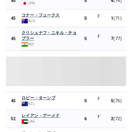
5
4
45
(74)
JPN
コナー・フュークス
F
5
1
45
(71)
AUS
クリシュナフ・ニキル・チョ
F
プラー
5
7
45
(77)
IND
ロビー・ターンブ
F
5
5
45
(75)
NZL
レイアン・アーメド
F
6
2
52
(72)
UAE