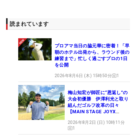
読まれています
プロアマ当日の脇元華に密着！「早
朝のホテル出発から、ラウンド後の
練習まで」忙しく過ごすプロの1日
を公開
2026年8月6日 (木) 15時50分
1
梅山知宏が師匠に“恩返し”の
大会初優勝 伊澤利光と取り
組んだゴルフ改革の日々
【MAIN STAGE JOYX
OPEN】
2026年8月2日 (日) 10時11分
1