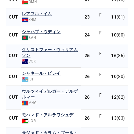
OMN
レアフル・イム
F
23
11
CUT
(81)
KHM
シャハブ・ウディン
F
24
10
CUT
(80)
BAN
クリストファー・ウィリアム
F
ソン
25
16
CUT
(86)
COK
シャキール・ピレイ
F
26
10
CUT
(80)
FJI
ウルツィイデルガー・デルゲ
F
ルマー
26
12
CUT
(82)
MNG
モハマド・アルラワシュデ
F
26
13
CUT
(83)
JOR
サジャド・カラム・プール・