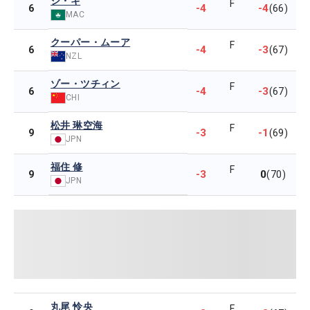
シ・キ
F
-4
-4
6
(66)
MAC
クーパー・ムーア
F
-4
-3
6
(67)
NZL
ゾー・ツチィン
F
-4
-3
6
(67)
CHI
松井 琳空海
F
-3
-1
9
(69)
JPN
福住 修
F
-3
0
9
(70)
JPN
丸尾 怜央
F