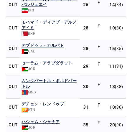
F
バルジュエイ
26
14
CUT
(84)
IRN
モハマド・ディアブ・アルノ
F
アイミ
28
10
CUT
(80)
BHR
アブドゥラ・カルバト
F
28
15
CUT
(85)
UAE
セーラム・アラブダラット
F
29
11
CUT
(81)
JOR
ムンクバートル・ボルドバー
F
トル
30
18
CUT
(88)
MNG
デチェン・レンドゥプ
F
31
10
CUT
(80)
BTN
ハシェム・シャナア
F
35
20
CUT
(90)
JOR