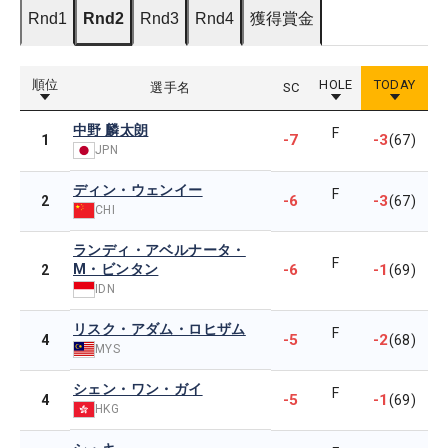
Rnd1
Rnd2
Rnd3
Rnd4
獲得賞金
順位
HOLE
TODAY
選手名
SC
中野 麟太朗
F
-7
-3
1
(67)
JPN
ディン・ウェンイー
F
-6
-3
2
(67)
CHI
ランディ・アベルナータ・
F
M・ビンタン
-6
-1
2
(69)
IDN
リスク・アダム・ロヒザム
F
-5
-2
4
(68)
MYS
シェン・ワン・ガイ
F
-5
-1
4
(69)
HKG