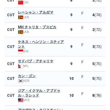
8
2
CUT
(72)
CHI
レーシャン・アルガマ
F
9
4
CUT
(74)
LKA
MH チャリタ・プスピカ
F
9
2
CUT
(72)
LKA
ケネス・ヘンソン・スティア
F
ント
9
3
CUT
(73)
IDN
サドバブ・アチャリヤ
F
9
5
CUT
(75)
NPL
カン・ゴン
F
10
5
CUT
(75)
KOR
ジア・イクマル・アブドゥ
F
ル・ラシッド
10
8
CUT
(78)
MYS