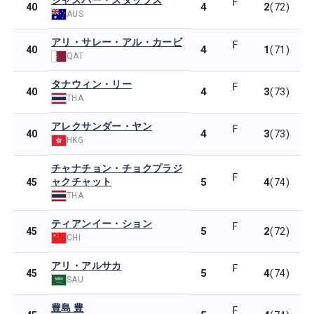
ジャスパー・スタッブス
F
4
2
40
(72)
AUS
アリ・サレー・アル・カービ
F
4
1
40
(71)
QAT
タナウィン・リー
F
4
3
40
(73)
THA
アレクサンダー・ヤン
F
4
3
40
(73)
HKG
チャナチョン・チョクプラジ
F
ャクチャット
5
4
45
(74)
THA
ティアンイー・ション
F
5
2
45
(72)
CHI
アリ・アルサカ
F
5
4
45
(74)
SAU
豊島 豊
F