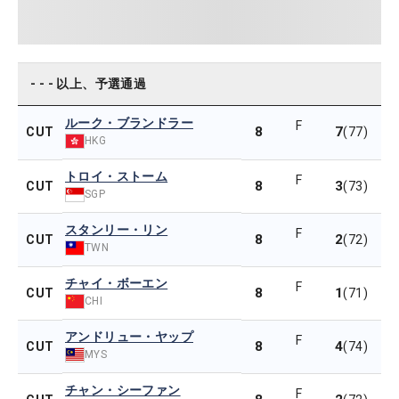
- - - 以上、予選通過
ルーク・ブランドラー
F
8
7
CUT
(77)
HKG
トロイ・ストーム
F
8
3
CUT
(73)
SGP
スタンリー・リン
F
8
2
CUT
(72)
TWN
チャイ・ボーエン
F
8
1
CUT
(71)
CHI
アンドリュー・ヤップ
F
8
4
CUT
(74)
MYS
チャン・シーファン
F