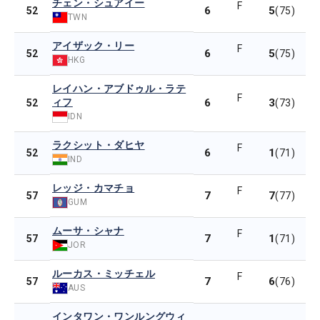
チェン・シュアイー
F
6
5
52
(75)
TWN
アイザック・リー
F
6
5
52
(75)
HKG
レイハン・アブドゥル・ラテ
F
ィフ
6
3
52
(73)
IDN
ラクシット・ダヒヤ
F
6
1
52
(71)
IND
レッジ・カマチョ
F
7
7
57
(77)
GUM
ムーサ・シャナ
F
7
1
57
(71)
JOR
ルーカス・ミッチェル
F
7
6
57
(76)
AUS
インタワン・ワンルングウィ