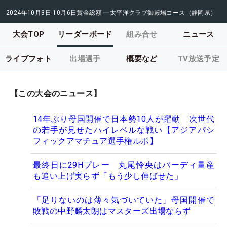
2024年10月3日-10月6日
賞金総額
―
太平洋クラブ御殿場コース（静岡県）
大会TOP
リーダーボード
組み合せ
ニュース
ライブフォト
出場選手
概要など
TV放送予定
【この大会のニュース】
14年ぶり母国開催で日本勢10人が躍動 次世代
の若手が見せたハイレベルな戦い【アジアパシ
フィックアマチュア選手権ルポ】
最終日に29Hプレー 丸尾怜央はバーディ量産
も追い上げ実らず「もう少し伸ばせた」
「足りないのは薄々気づいていた」母国開催で
敗戦の中野麟太朗はマスターズ出場ならず