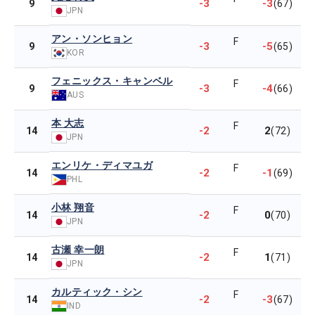
-3
-3
9
(67)
JPN
アン・ソンヒョン
F
-3
-5
9
(65)
KOR
フェニックス・キャンベル
F
-3
-4
9
(66)
AUS
本 大志
F
-2
2
14
(72)
JPN
エンリケ・ディマユガ
F
-2
-1
14
(69)
PHL
小林 翔音
F
-2
0
14
(70)
JPN
古瀬 幸一朗
F
-2
1
14
(71)
JPN
カルティック・シン
F
-2
-3
14
(67)
IND