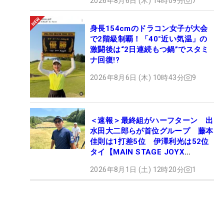
2026年8月6日 (木) 14時09分
7
身長154cmのドラコン女子が大会
で2階級制覇！「40°近い気温」の
激闘後は“2日連続もつ鍋”でスタミ
ナ回復!?
2026年8月6日 (木) 10時43分
9
＜速報＞最終組がハーフターン 出
水田大二郎らが首位グループ 藤本
佳則は1打差5位 伊澤利光は52位
タイ【MAIN STAGE JOYX
OPEN】
2026年8月1日 (土) 12時20分
1