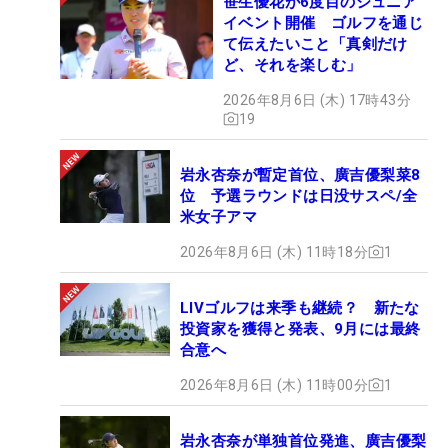
笹生優花が6度目のジュニア
イベント開催 ゴルフを通じ
て伝えたいこと「真剣だけ
ど、それを楽しむ」
2026年8月6日 (木) 17時43分
19
岩永杏奈が暫定首位、廣吉優梨菜8
位 予選ラウンドは日没サスペ/全
米女子アマ
2026年8月6日 (木) 11時18分
1
LIVゴルフは来季も継続？ 新たな
投資家を獲得と発表、9月には最終
合意へ
2026年8月6日 (木) 11時00分
1
岩永杏奈が単独首位発進、廣吉優梨