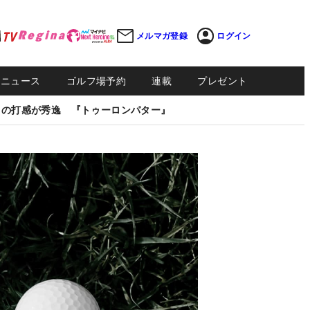
メルマガ登録
ログイン
Sニュース
ゴルフ場予約
連載
プレゼント
しの打感が秀逸 『トゥーロンパター』