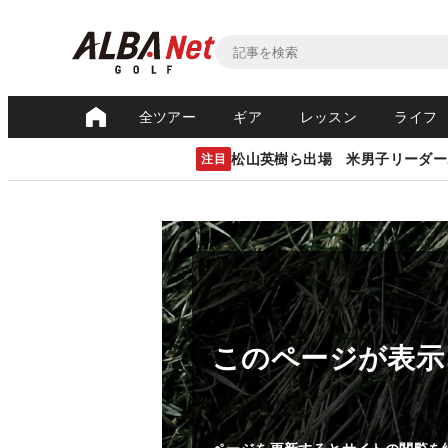
全ツアー
ギア
レッスン
ライフ
松山英樹ら出場 米男子リーダー
注目
このページが表示