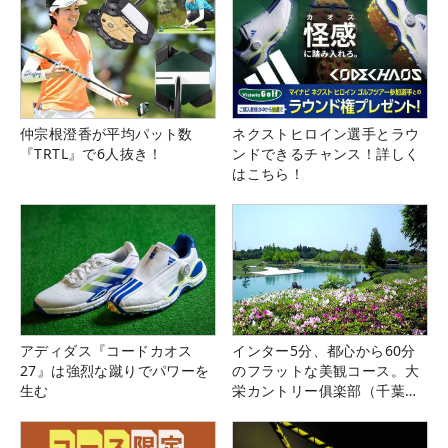
仲宗根澄香が平均パット数
ネクストヒロイン選手とラウ
『TRTL』で6人抜き！
ンドできるチャンス！詳しく
はこちら！
アディダス『コードカオス
インター5分、都心から60分
27』は強烈な蹴りでパワーを
のフラットな美観コース。大
生む
栄カントリー俱楽部（千葉
県）