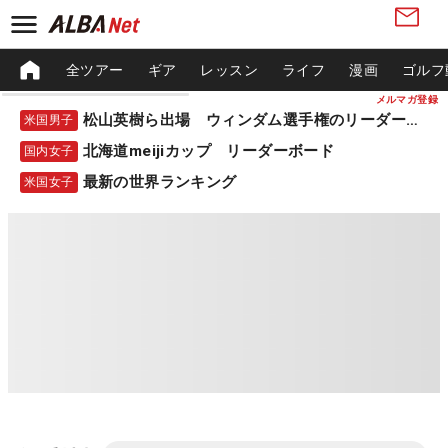
全ツアー
ギア
レッスン
ライフ
漫画
ゴルフ
メルマガ登録
松山英樹ら出場 ウィンダム選手権のリーダーボード
米国男子
北海道meijiカップ リーダーボード
国内女子
最新の世界ランキング
米国女子