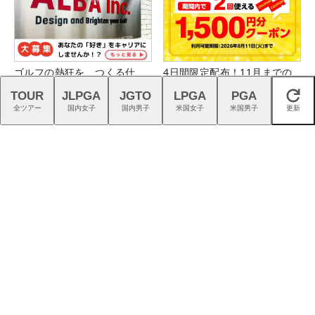
ゴルフの熱狂を、つくる仕
4日間限定配布！11月までの
事。｜スタッフ募集中
プレーに2回使える1,500円分
TOUR
JLPGA
JGTO
LPGA
PGA
閉じる
クーポン配布中！
全ツアー
国内女子
国内男子
米国女子
米国男子
更新
猛暑を乗り切る！ こだわり機
新『TENSEIオレンジ』はドラ
能派パンツ4選
イバーシャフトの“最適解”