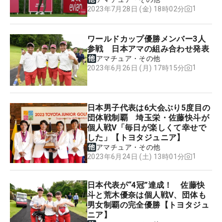
1
2023年7月28日 (金) 18時02分
ワールドカップ優勝メンバー3人
参戦 日本アマの組み合わせ発表
アマチュア・その他
1
2023年6月26日 (月) 17時15分
日本男子代表は6大会ぶり5度目の
団体戦制覇 埼玉栄・佐藤快斗が
個人戦V「毎日が楽しくて幸せで
した」【トヨタジュニア】
アマチュア・その他
1
2023年6月24日 (土) 13時01分
日本代表が“4冠”達成！ 佐藤快
斗と荒木優奈は個人戦V、団体も
男女制覇の完全優勝【トヨタジュ
ニア】