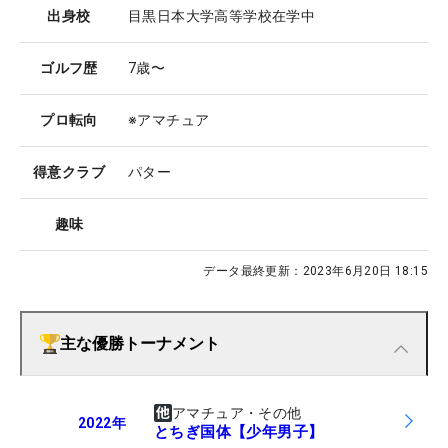
出身校
目黒日本大学高等学校在学中
ゴルフ歴
7歳〜
プロ転向
※アマチュア
得意クラブ
パター
趣味
データ最終更新：
2023年6月20日 18:15
主な優勝トーナメント
アマチュア・その他
2022
年
とちぎ国体【少年男子】