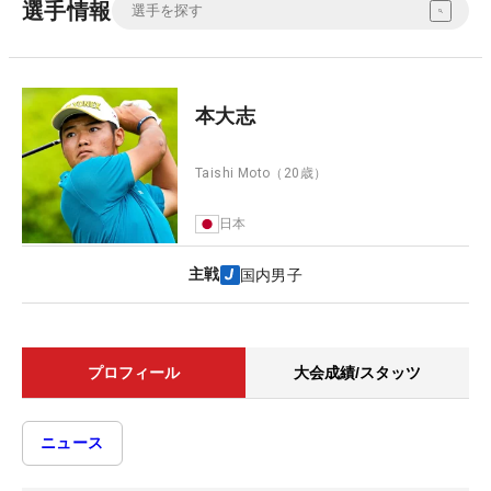
選手情報
本大志
Taishi Moto
（20歳）
日本
主戦
国内男子
プロフィール
大会成績/スタッツ
ニュース