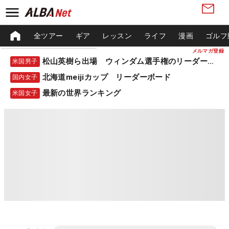
全ツアー
ギア
レッスン
ライフ
漫画
ゴルフ
メルマガ登録
松山英樹ら出場 ウィンダム選手権のリーダーボード
米国男子
北海道meijiカップ リーダーボード
国内女子
最新の世界ランキング
米国女子