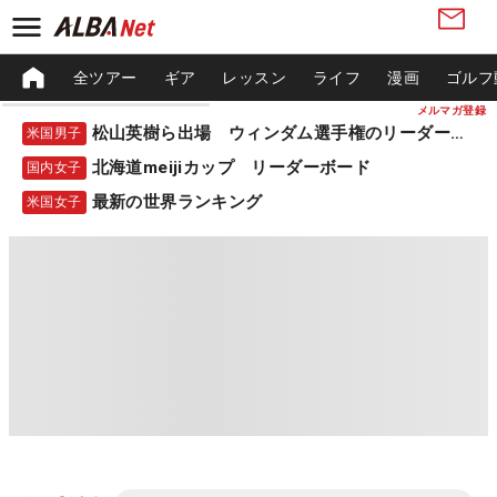
全ツアー
ギア
レッスン
ライフ
漫画
ゴルフ
メルマガ登録
松山英樹ら出場 ウィンダム選手権のリーダーボード
米国男子
北海道meijiカップ リーダーボード
国内女子
最新の世界ランキング
米国女子