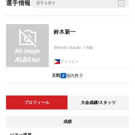
選手情報
鈴木新一
Shinichi Suzuki
（18歳）
フィリピン
主戦
国内男子
プロフィール
大会成績/スタッツ
成績