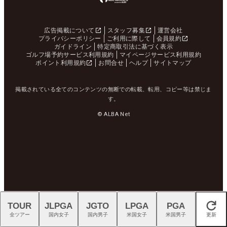
広告掲載について
スタッフ募集
運営会社
プライバシーポリシー
ご利用に際して
会員規約
ガイドライン
特定商取引法に基づく表示
ゴルフ場予約サービス利用規約
マイページサービス利用規約
ポイント利用規約
お問合せ
ヘルプ
サイトマップ
掲載されている全てのコンテンツの無断での転載、転用、コピー等は禁じま
す。
© ALBA Net
TOUR
JLPGA
JGTO
LPGA
PGA
閉じる
全ツアー
国内女子
国内男子
米国女子
米国男子
更新