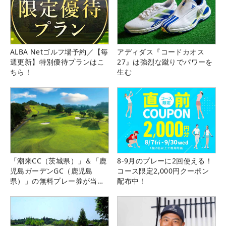
ALBA Netゴルフ場予約／【毎
アディダス『コードカオス
週更新】特別優待プランはこ
27』は強烈な蹴りでパワーを
ちら！
生む
「潮来CC（茨城県）」＆「鹿
8-9月のプレーに2回使える！
児島ガーデンGC（鹿児島
コース限定2,000円クーポン
県）」の無料プレー券が当た
配布中！
る！！