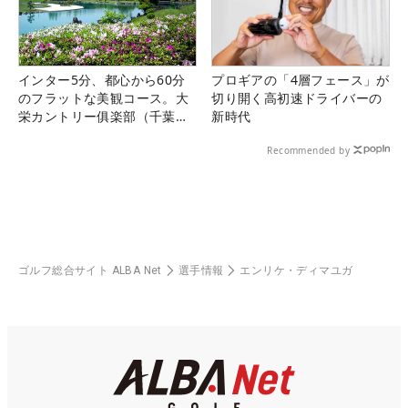
インター5分、都心から60分
プロギアの「4層フェース」が
のフラットな美観コース。大
切り開く高初速ドライバーの
栄カントリー俱楽部（千葉
新時代
県）
Recommended by
ゴルフ総合サイト ALBA Net
選手情報
エンリケ・ディマユガ