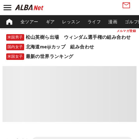
全ツアー
ギア
レッスン
ライフ
漫画
ゴルフ
メルマガ登録
松山英樹ら出場 ウィンダム選手権の組み合わせ
米国男子
北海道meijiカップ 組み合わせ
国内女子
最新の世界ランキング
米国女子