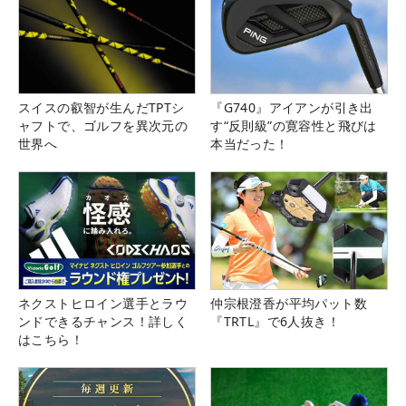
スイスの叡智が生んだTPTシ
『G740』アイアンが引き出
ャフトで、ゴルフを異次元の
す“反則級”の寛容性と飛びは
世界へ
本当だった！
ネクストヒロイン選手とラウ
仲宗根澄香が平均パット数
ンドできるチャンス！詳しく
『TRTL』で6人抜き！
はこちら！