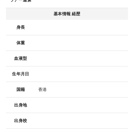
ツアー通算
基本情報 経歴
身長
体重
血液型
生年月日
国籍
香港
出身地
出身校