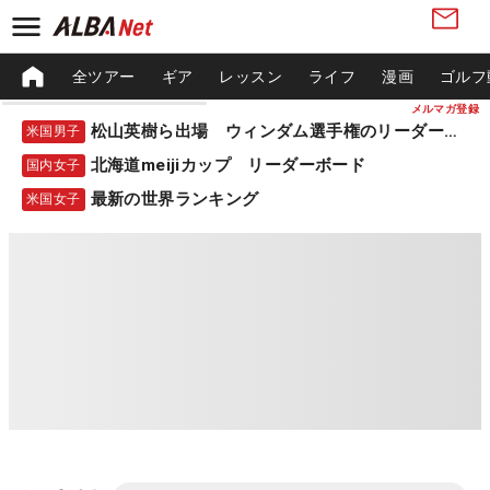
全ツアー
ギア
レッスン
ライフ
漫画
ゴルフ
メルマガ登録
松山英樹ら出場 ウィンダム選手権のリーダーボード
米国男子
北海道meijiカップ リーダーボード
国内女子
最新の世界ランキング
米国女子