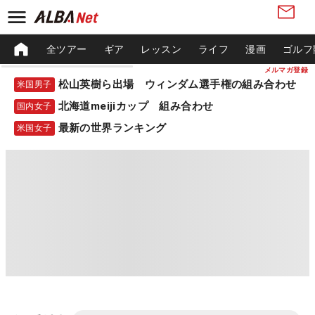
全ツアー
ギア
レッスン
ライフ
漫画
ゴルフ
メルマガ登録
松山英樹ら出場 ウィンダム選手権の組み合わせ
米国男子
北海道meijiカップ 組み合わせ
国内女子
最新の世界ランキング
米国女子