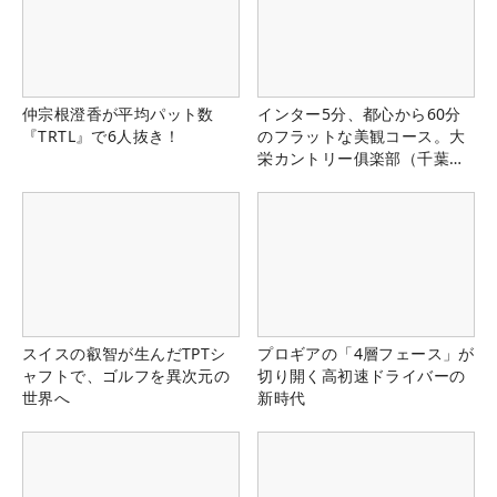
仲宗根澄香が平均パット数
インター5分、都心から60分
『TRTL』で6人抜き！
のフラットな美観コース。大
栄カントリー俱楽部（千葉
県）
スイスの叡智が生んだTPTシ
プロギアの「4層フェース」が
ャフトで、ゴルフを異次元の
切り開く高初速ドライバーの
世界へ
新時代