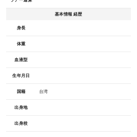
ツアー通算
基本情報 経歴
身長
体重
血液型
生年月日
国籍
台湾
出身地
出身校