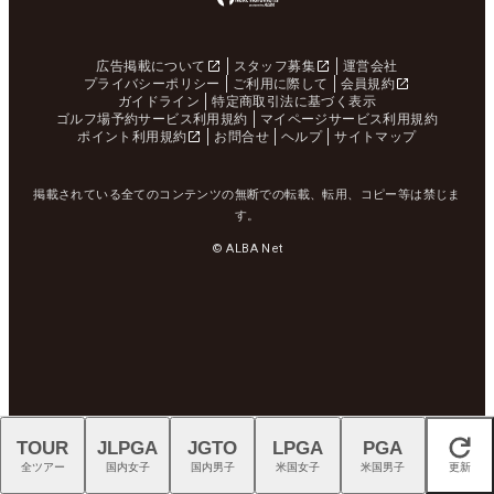
広告掲載について
スタッフ募集
運営会社
プライバシーポリシー
ご利用に際して
会員規約
ガイドライン
特定商取引法に基づく表示
ゴルフ場予約サービス利用規約
マイページサービス利用規約
ポイント利用規約
お問合せ
ヘルプ
サイトマップ
掲載されている全てのコンテンツの無断での転載、転用、コピー等は禁じま
す。
© ALBA Net
TOUR
JLPGA
JGTO
LPGA
PGA
閉じる
全ツアー
国内女子
国内男子
米国女子
米国男子
更新