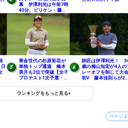
幕 伊澤利光は午前7時
40分、ビリケン・藤本
佳則は午前9時30分にテ
ィオフ【MAIN STAGE
JOYX OPEN】
発
黄金世代の杉原彩花が
師匠は伊澤利光！ 3
 日
単独トップ通過 橋本
歳の梅山知宏が4人の
5
6
女
美月も2位で突破【女子
レーオフを制して大
プロテスト1次予選・E
初V 藤本佳則らが2
地区】
【MAIN STAGE JOY
OPEN】
ランキングをもっと見る
ページ