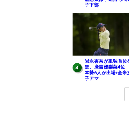
子下部
岩永杏奈が単独首位
進、廣吉優梨菜4位
4
本勢6人が出場/全米
子アマ