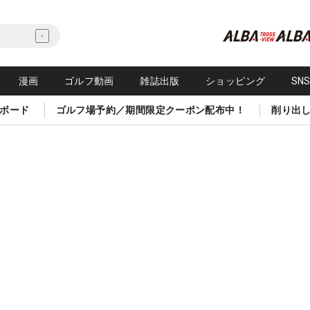
漫画
ゴルフ動画
雑誌出版
ショッピング
SN
ボード
ゴルフ場予約／期間限定クーポン配布中！
削り出