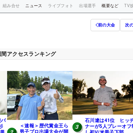
組み合せ
ニュース
ライブフォト
出場選手
概要など
TV
前の大会
次
週間アクセスランキング
続バ
石川遼は41位 ヒッ
＜速報＞歴代賞金王ら
杉
ナーが5人プレーオフ
3
男子プロ出場大会が開
2
米男
し初V/米男子下部