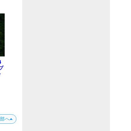
4
プ
会
位
X
上部へ