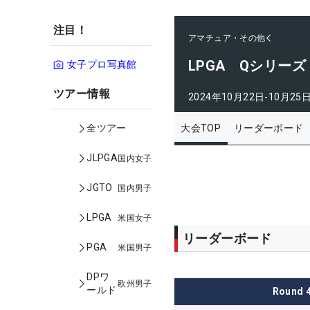
注目！
アマチュア・その他
LPGA Qシリー
女子プロ写真館
ツアー情報
2024年10月22日-10月25
大会TOP
リーダーボード
全ツアー
JLPGA
国内女子
JGTO
国内男子
LPGA
米国女子
リーダーボード
PGA
米国男子
DPワ
欧州男子
ールド
Round