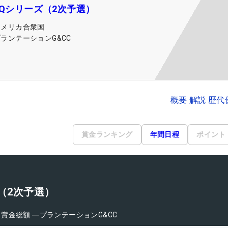
 Qシリーズ（2次予選）
アメリカ合衆国
ランテーションG&CC
概要 解説 歴
賞金ランキング
年間日程
ポイント
ズ（2次予選）
日
賞金総額
―
プランテーションG&CC