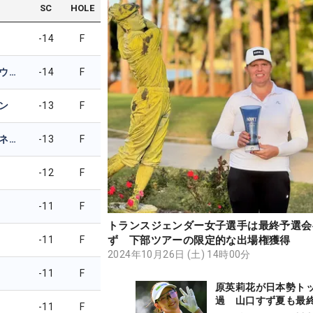
SC
HOLE
-14
F
アデラ・チェルノウセク
-14
F
ン
-13
F
ゾーイ・アントワネット・カンポス
-13
F
-12
F
-11
F
トランスジェンダー女子選手は最終予選会
-11
F
ず 下部ツアーの限定的な出場権獲得
2024年10月26日 (土) 14時00分
-11
F
原英莉花が日本勢ト
過 山口すず夏も最
-11
F