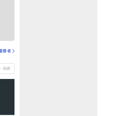
代優勝者
・成績