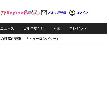
メルマガ登録
ログイン
Sニュース
ゴルフ場予約
連載
プレゼント
しの打感が秀逸 『トゥーロンパター』