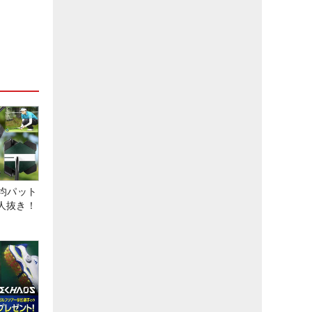
均パット
6人抜き！