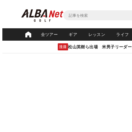
全ツアー
ギア
レッスン
ライフ
松山英樹ら出場 米男子リーダー
注目