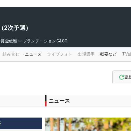
ズ（2次予選）
日
賞金総額
―
プランテーションG&CC
組み合せ
ニュース
ライブフォト
出場選手
概要など
TV
更
ニュース
4