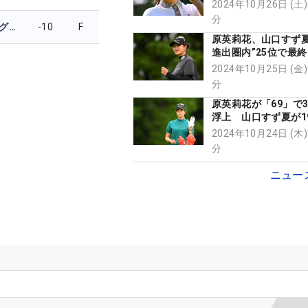
進出決定【米女子2次
2024年10月26日 (土)
分
エイプリル・アングラサラーネー
-10
F
原英莉花、山口すず夏
進出圏内”25位で最
女子2次予選会】
2024年10月25日 (金)
分
原英莉花が「69」で
浮上 山口すず夏が1
マ横山翔亜が28位【
2024年10月24日 (木)
次予選会】
分
ニュー