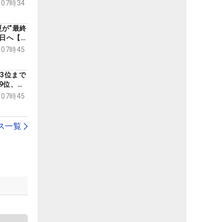
予選会】
 07時34
が“最終
終日へ【米
 07時45
33位まで
9位、ア
米女子2
 07時45
ス一覧