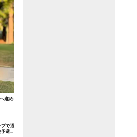
へ進め
ップで通
終予選会