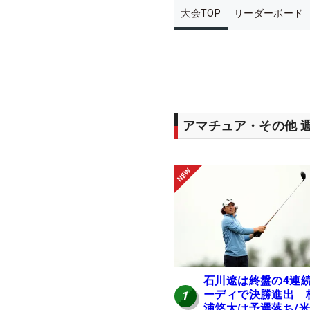
大会TOP
リーダーボード
アマチュア・その他 
石川遼は終盤の4連
ーディで決勝進出 
1
浦悠太は予選落ち/