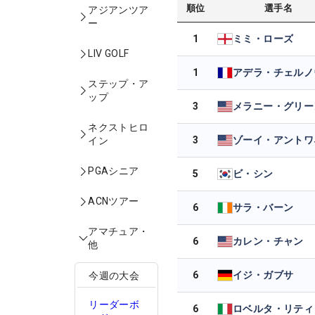
順位
選手名
アジアンツア
ー
1
ミミ・ローズ
LIV GOLF
1
ステップ・ア
ップ
3
メラニー・グリー
ネクストヒロ
3
イン
PGAシニア
5
ビ・シン
ACNツアー
6
サラ・バーン
アマチュア・
6
カレン・チャン
他
6
イジ・ガブサ
今週の大会
リーダーボ
6
ロベルタ・リティ