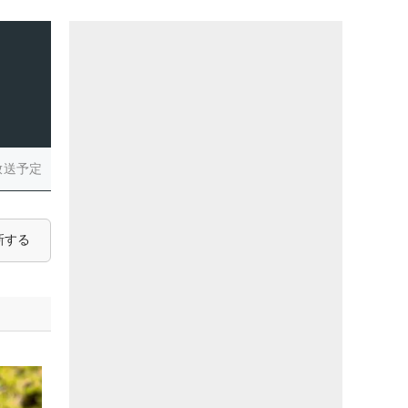
放送予定
新する