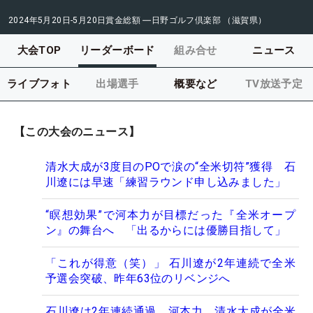
2024年5月20日-5月20日
賞金総額
―
日野ゴルフ倶楽部 （滋賀県）
大会TOP
リーダーボード
組み合せ
ニュース
ライブフォト
出場選手
概要など
TV放送予定
【この大会のニュース】
清水大成が3度目のPOで涙の“全米切符”獲得 石
川遼には早速「練習ラウンド申し込みました」
“瞑想効果”で河本力が目標だった『全米オープ
ン』の舞台へ 「出るからには優勝目指して」
「これが得意（笑）」 石川遼が2年連続で全米
予選会突破、昨年63位のリベンジへ
石川遼は2年連続通過 河本力、清水大成が全米