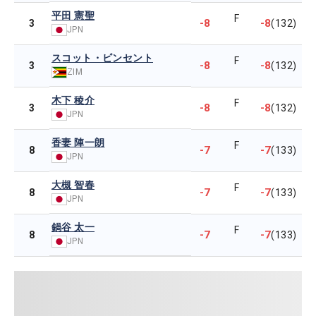
平田 憲聖
F
-8
-8
3
(132)
JPN
スコット・ビンセント
F
-8
-8
3
(132)
ZIM
木下 稜介
F
-8
-8
3
(132)
JPN
香妻 陣一朗
F
-7
-7
8
(133)
JPN
大槻 智春
F
-7
-7
8
(133)
JPN
鍋谷 太一
F
-7
-7
8
(133)
JPN