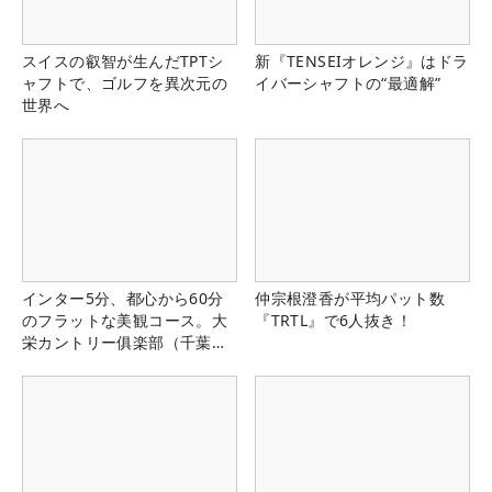
スイスの叡智が生んだTPTシ
新『TENSEIオレンジ』はドラ
ャフトで、ゴルフを異次元の
イバーシャフトの“最適解”
世界へ
インター5分、都心から60分
仲宗根澄香が平均パット数
のフラットな美観コース。大
『TRTL』で6人抜き！
栄カントリー俱楽部（千葉
県）