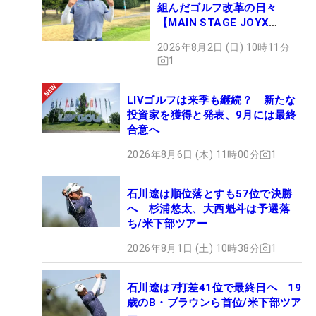
組んだゴルフ改革の日々
【MAIN STAGE JOYX
OPEN】
2026年8月2日 (日) 10時11分
1
LIVゴルフは来季も継続？ 新たな
投資家を獲得と発表、9月には最終
合意へ
2026年8月6日 (木) 11時00分
1
石川遼は順位落とすも57位で決勝
へ 杉浦悠太、大西魁斗は予選落
ち/米下部ツアー
2026年8月1日 (土) 10時38分
1
石川遼は7打差41位で最終日ヘ 19
歳のB・ブラウンら首位/米下部ツア