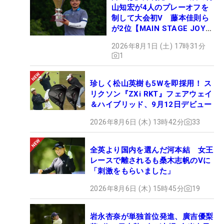
山知宏が4人のプレーオフを
制して大会初V 藤本佳則ら
が2位【MAIN STAGE JOYX
OPEN】
2026年8月1日 (土) 17時31分
1
珍しく松山英樹も5Wを即採用！ ス
リクソン『ZXi RKT』フェアウェイ
＆ハイブリッド、9月12日デビュー
2026年8月6日 (木) 13時42分
33
全英より国内を選んだ河本結 女王
レースで離されるも桑木志帆のVに
「刺激をもらいました」
2026年8月6日 (木) 15時45分
19
岩永杏奈が単独首位発進、廣吉優梨