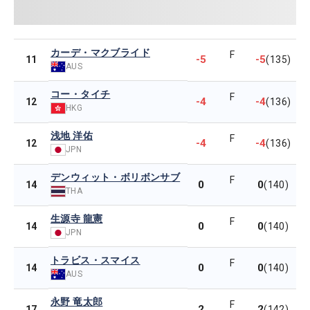
カーデ・マクブライド
F
-5
-5
11
(135)
AUS
コー・タイチ
F
-4
-4
12
(136)
HKG
浅地 洋佑
F
-4
-4
12
(136)
JPN
デンウィット・ボリボンサブ
F
0
0
14
(140)
THA
生源寺 龍憲
F
0
0
14
(140)
JPN
トラビス・スマイス
F
0
0
14
(140)
AUS
永野 竜太郎
F
2
2
17
(142)