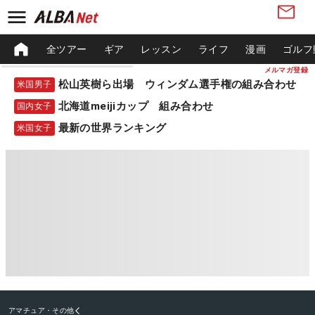
全ツアー
ギア
レッスン
ライフ
漫画
ゴルフ
メルマガ登録
松山英樹ら出場 ウィンダム選手権の組み合わせ
米国男子
北海道meijiカップ 組み合わせ
国内女子
最新の世界ランキング
米国女子
アマチュア・その他