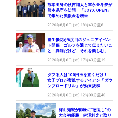
熊本出身の秋吉翔太と重永亜斗夢が
熊本県庁を訪問 「JOYX OPEN」
で集めた義援金を贈呈
2026年8月6日 (木) 18時43分
8
笹生優花が6度目のジュニアイベン
ト開催 ゴルフを通じて伝えたいこ
と「真剣だけど、それを楽しむ」
2026年8月6日 (木) 17時43分
19
ダフる人は100円玉を置くだけ！
女子プロが実践するアイアン「ダウ
ンブロードリル」が効果抜群
2026年8月6日 (木) 12時00分
40
梅山知宏が師匠に“恩返し”の
大会初優勝 伊澤利光と取り