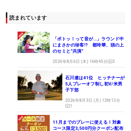
読まれています
「ボトッ！って音が…」ラウンド中
にまさかの珍客!? 都玲華、頭の上
のセミと“共演”
2026年8月6日 (木) 16時45分
3
石川遼は41位 ヒッチナーが
5人プレーオフ制し初V/米男
子下部
2026年8月3日 (月) 12時12分
1
11月までのプレーに使える！対象
コース限定3,500円分クーポン配布