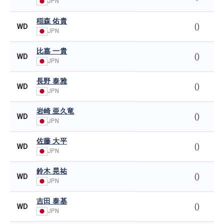
JPN
稲森 佑貴
WD
()
JPN
比嘉 一貴
WD
()
JPN
長野 泰雅
WD
()
JPN
岩崎 亜久竜
WD
()
JPN
佐藤 大平
WD
()
JPN
鈴木 晃祐
WD
()
JPN
吉田 泰基
WD
()
JPN