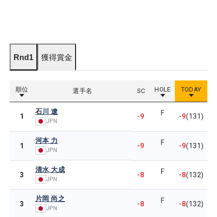
Rnd1
獲得賞金
順位
HOLE
TODAY
選手名
SC
石川 遼
F
-9
-9
1
(131)
JPN
河本 力
F
-9
-9
1
(131)
JPN
清水 大成
F
-8
-8
3
(132)
JPN
片岡 尚之
F
-8
-8
3
(132)
JPN