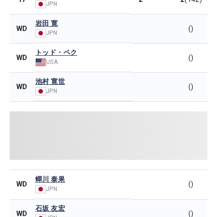
JPN
岩田 寛
WD
()
JPN
トッド・ペク
WD
()
USA
池村 寛世
WD
()
JPN
蟬川 泰果
WD
()
JPN
石坂 友宏
WD
()