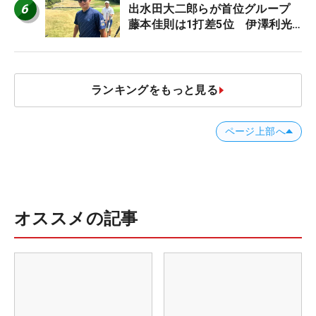
6
出水田大二郎らが首位グループ
藤本佳則は1打差5位 伊澤利光
は52位タイ【MAIN STAGE
JOYX OPEN】
ランキングをもっと見る
ページ上部へ
オススメの記事