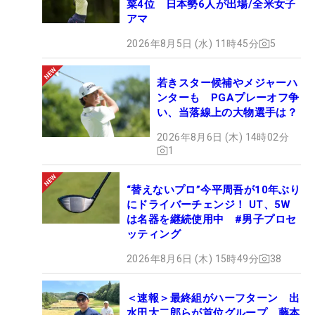
菜4位 日本勢6人が出場/全米女子
アマ
2026年8月5日 (水) 11時45分
5
若きスター候補やメジャーハ
ンターも PGAプレーオフ争
い、当落線上の大物選手は？
2026年8月6日 (木) 14時02分
1
“替えないプロ”今平周吾が10年ぶり
にドライバーチェンジ！ UT、5W
は名器を継続使用中 #男子プロセ
ッティング
2026年8月6日 (木) 15時49分
38
＜速報＞最終組がハーフターン 出
水田大二郎らが首位グループ 藤本