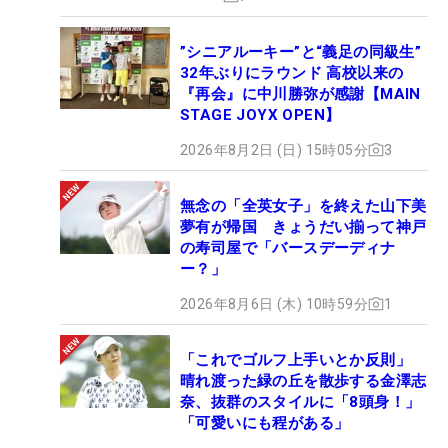
”シニアルーキー”と“義足の同級生”
32年ぶりにラウンド 高校以来の
『再会』に中川勝弥が感謝【MAIN
STAGE JOYX OPEN】
2026年8月2日 (日) 15時05分
3
無念の「全英女子」を終えた山下美
夢有が帰国 きょうだい揃って神戸
の寿司屋で「バースデーディナ
ー？」
2026年8月6日 (木) 10時59分
1
「これでゴルフ上手いとか反則」
晴れ渡った緑の丘を散歩する金澤志
奈、抜群のスタイルに「8頭身！」
「可愛いにも程がある」