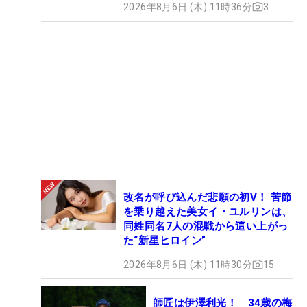
2026年8月6日 (木) 11時36分
3
改名が呼び込んだ悲願の初V！ 苦節
を乗り越えた美女イ・ユルリンは、
同姓同名7人の混戦から這い上がっ
た“新星ヒロイン”
2026年8月6日 (木) 11時30分
15
師匠は伊澤利光！ 34歳の梅