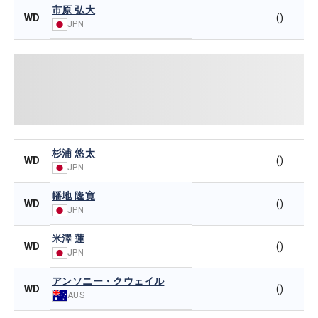
市原 弘大
WD
()
JPN
杉浦 悠太
WD
()
JPN
幡地 隆寛
WD
()
JPN
米澤 蓮
WD
()
JPN
アンソニー・クウェイル
WD
()
AUS