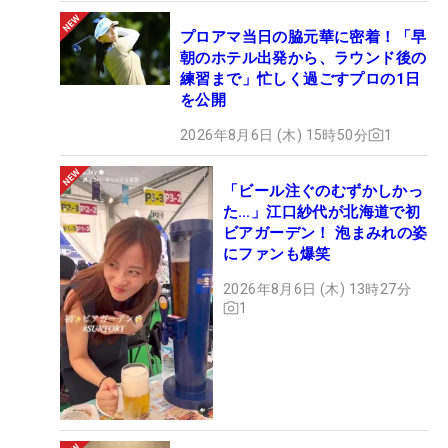
プロアマ当日の脇元華に密着！「早
朝のホテル出発から、ラウンド後の
練習まで」忙しく過ごすプロの1日
を公開
2026年8月6日 (木) 15時50分
1
「ビール注ぐのむずかしかっ
た…」江口紗代が北海道で初
ビアガーデン！ 泡まみれの姿
にファンも爆笑
2026年8月6日 (木) 13時27分
1