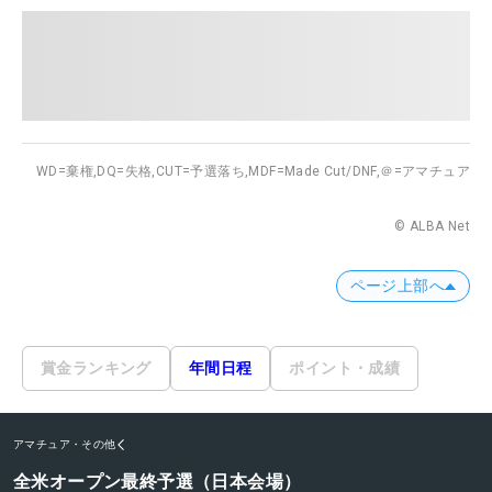
WD=棄権,
DQ=失格,
CUT=予選落ち,
MDF=Made Cut/DNF,
＠=アマチュア
© ALBA Net
ページ上部へ
賞金ランキング
年間日程
ポイント・成績
アマチュア・その他
全米オープン最終予選（日本会場）