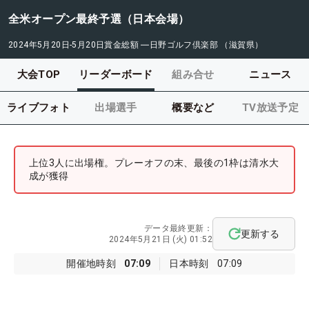
全米オープン最終予選（日本会場）
2024年5月20日-5月20日
賞金総額
―
日野ゴルフ倶楽部 （滋賀県）
大会TOP
リーダーボード
組み合せ
ニュース
ライブフォト
出場選手
概要など
TV放送予定
上位3人に出場権。プレーオフの末、最後の1枠は清水大
成が獲得
データ最終更新：
更新する
2024年5月21日 (火) 01:52
開催地時刻
07:09
日本時刻
07:09