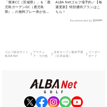
「潮来CC（茨城県）」＆「鹿
ALBA Netゴルフ場予約／【毎
児島ガーデンGC（鹿児島
週更新】特別優待プランはこ
県）」の無料プレー券が当た
ちら！
る！！
Recommended by
ゴルフ総合サイト
アマチュ
全米オープン最終予選
リーダー
ALBA Net
ア・その他
（日本会場）
ボード