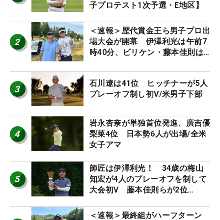
子プロテスト1次予選・E地区】
＜速報＞歴代賞金王ら男子プロ出
2
場大会が開幕 伊澤利光は午前7
時40分、ビリケン・藤本佳則は
午前9時30分にティオフ【MAIN
STAGE JOYX OPEN】
石川遼は41位 ヒッチナーが5人
3
プレーオフ制し初V/米男子下部
岩永杏奈が単独首位発進、廣吉優
4
梨菜4位 日本勢6人が出場/全米
女子アマ
師匠は伊澤利光！ 34歳の梅山
5
知宏が4人のプレーオフを制して
大会初V 藤本佳則らが2位
【MAIN STAGE JOYX OPEN】
＜速報＞最終組がハーフターン