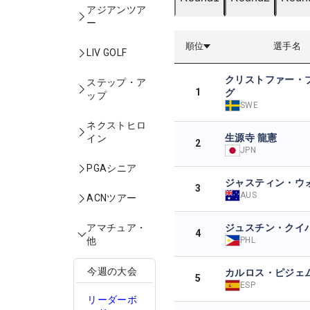
アジアンツア
ー
順位
選手名
LIV GOLF
クリストファー・
ステップ・ア
1
グ
ップ
SWE
ネクストヒロ
生源寺 龍憲
イン
2
JPN
PGAシニア
ジャスティン・ウ
3
AUS
ACNツアー
ジュスチン・クイ
アマチュア・
4
PHL
他
今週の大会
カルロス・ピジェ
5
ESP
リーダーボ