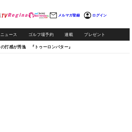
メルマガ登録
ログイン
Sニュース
ゴルフ場予約
連載
プレゼント
しの打感が秀逸 『トゥーロンパター』