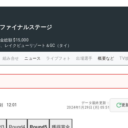
 ファイナルステージ
金総額
$15,000
C、レイクビューリゾート＆GC（タイ）
組み合せ
ニュース
ライブフォト
出場選手
概要など
TV
データ最終更新：
刻
12:01
更
2024年1月29日 (月) 05:51
d3
Round4
Round5
獲得賞金