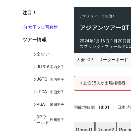
注目！
アマチュア・その他
アジアンツアーQT
女子プロ写真館
ツアー情報
2024年1月16日-1月20日
賞
スプリング・フィールドC
全ツアー
大会TOP
リーダーボード
JLPGA
国内女子
JGTO
国内男子
※上位35人が出場権獲得
LPGA
米国女子
PGA
米国男子
開催地時刻
10:01
日本時
DPワ
欧州男子
ールド
Round1
Round2
Roun