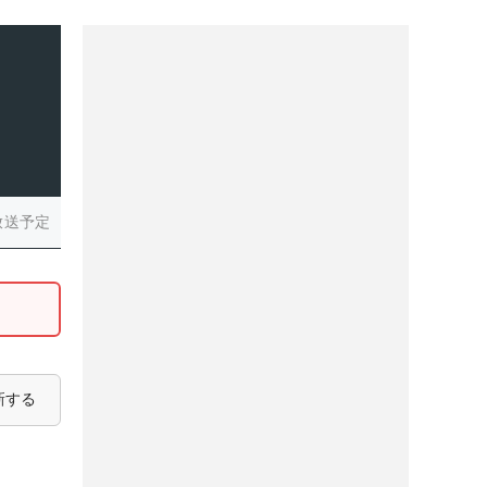
放送予定
新する