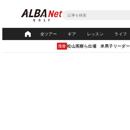
全ツアー
ギア
レッスン
ライフ
松山英樹ら出場 米男子リーダー
注目