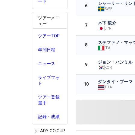
ード
シャーリー・リン
6
SWE
ツアーメニ
木下 稜介
ュー
7
JPN
ツアーTOP
ステファノ・マッ
8
ITA
年間日程
ジョン・ハンミル
ニュース
9
KOR
ライブフォ
ダンタイ・ブーマ
ト
10
THA
ツアー登録
選手
記録・成績
LADY GO CUP