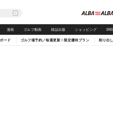
漫画
ゴルフ動画
雑誌出版
ショッピング
SN
ボード
ゴルフ場予約／毎週更新！限定優待プラン
削り出