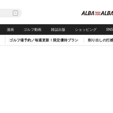
漫画
ゴルフ動画
雑誌出版
ショッピング
SN
ゴルフ場予約／毎週更新！限定優待プラン
削り出しの打