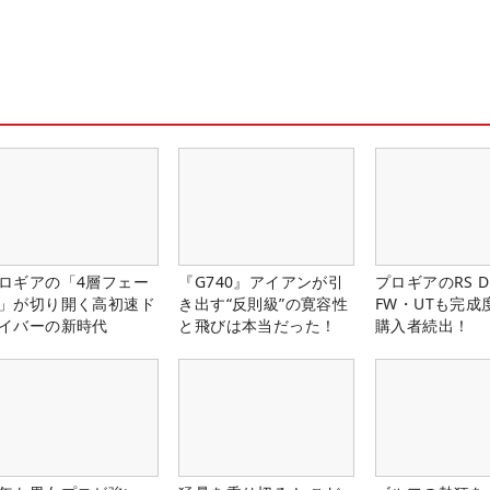
ロギアの「4層フェー
『G740』アイアンが引
プロギアのRS 
」が切り開く高初速ド
き出す“反則級”の寛容性
FW・UTも完成
イバーの新時代
と飛びは本当だった！
購入者続出！