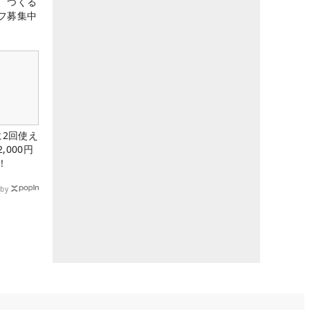
、つくる
フ募集中
に2回使え
,000円
！
by