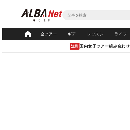
全ツアー
ギア
レッスン
ライフ
国内女子ツアー組み合わせ
注目