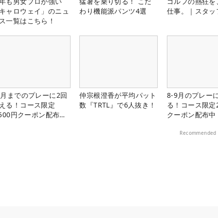
年も男女プロが強い
猛暑を乗り切る！ こだ
ゴルフの熱狂を
キャロウェイ」のニュ
わり機能派パンツ4選
仕事。｜スタッ
ス一覧はこちら！
1月までのプレーに2回
仲宗根澄香が平均パット
8-9月のプレー
える！コース限定
数『TRTL』で6人抜き！
る！コース限定2
,500円クーポン配布
クーポン配布中
！
Recommended 