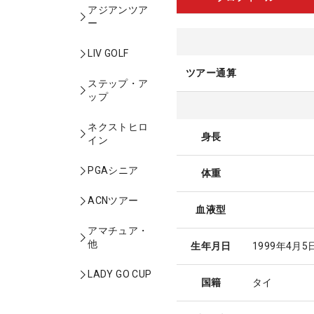
アジアンツア
ー
LIV GOLF
ツアー通算
ステップ・ア
ップ
ネクストヒロ
身長
イン
PGAシニア
体重
ACNツアー
血液型
アマチュア・
他
生年月日
1999年4月5
LADY GO CUP
国籍
タイ