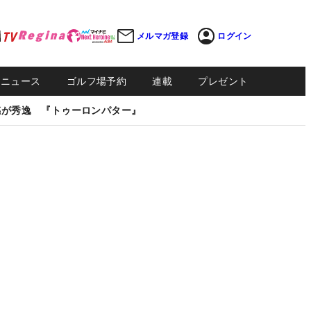
メルマガ登録
ログイン
Sニュース
ゴルフ場予約
連載
プレゼント
感が秀逸 『トゥーロンパター』