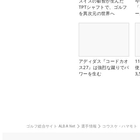
スイスの叡智が生んだ
今
TPTシャフトで、ゴルフ
「
を異次元の世界へ
ー
アディダス『コードカオ
1
ス27』は強烈な蹴りでパ
使
ワーを生む
3
中
ゴルフ総合サイト ALBA Net
選手情報
コウスケ・ハマモト