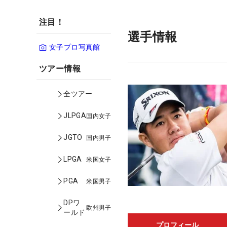
注目！
選手情報
女子プロ写真館
ツアー情報
全ツアー
JLPGA
国内女子
JGTO
国内男子
LPGA
米国女子
PGA
米国男子
DPワ
欧州男子
ールド
プロフィール