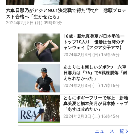
六車日那乃がアジアNO.1決定戦で得た“学び” 悲願プロテ
スト合格へ「生かせたら」
2024年2月5日 (月) 09時00分
16歳・新地真美夏が日本勢唯一
トップ10入り 優勝は台湾のチ
ャンウェイ【アジア女子アマ】
2024年2月4日 (日) 15時55分
あまりにも悔しいダボ3つ 六車
日那乃は『76』でV戦線脱落「耐
えられなかった」
2024年2月3日 (土) 17時16分
ともにボギーフリーで浮上 新地
真美夏と橋本美月が日本勢トップ
「あすは攻めたい」
2024年2月3日 (土) 16時45分
ニュース一覧