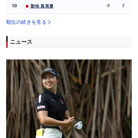
10
-9
F
新地 真美夏
順位の続きを見る
ニュース