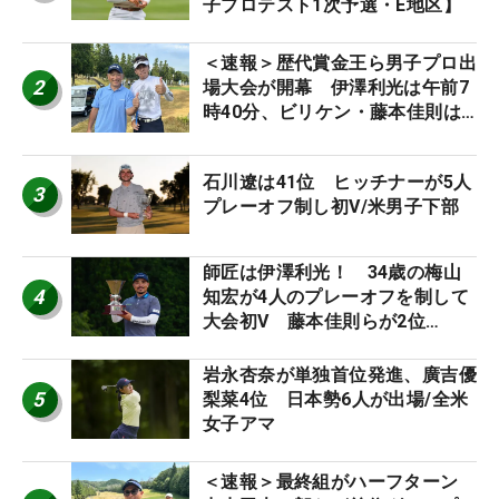
子プロテスト1次予選・E地区】
＜速報＞歴代賞金王ら男子プロ出
2
場大会が開幕 伊澤利光は午前7
時40分、ビリケン・藤本佳則は
午前9時30分にティオフ【MAIN
STAGE JOYX OPEN】
石川遼は41位 ヒッチナーが5人
3
プレーオフ制し初V/米男子下部
師匠は伊澤利光！ 34歳の梅山
4
知宏が4人のプレーオフを制して
大会初V 藤本佳則らが2位
【MAIN STAGE JOYX OPEN】
岩永杏奈が単独首位発進、廣吉優
5
梨菜4位 日本勢6人が出場/全米
女子アマ
＜速報＞最終組がハーフターン