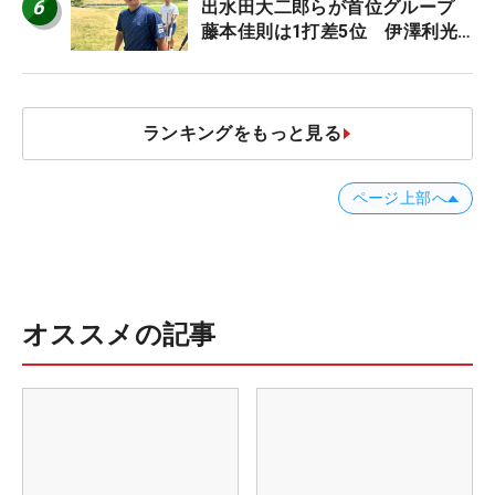
6
出水田大二郎らが首位グループ
藤本佳則は1打差5位 伊澤利光
は52位タイ【MAIN STAGE
JOYX OPEN】
ランキングをもっと見る
ページ上部へ
オススメの記事