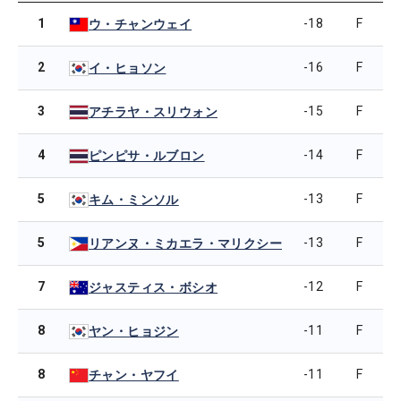
1
-18
F
ウ・チャンウェイ
2
-16
F
イ・ヒョソン
3
-15
F
アチラヤ・スリウォン
4
-14
F
ピンピサ・ルブロン
5
-13
F
キム・ミンソル
5
-13
F
リアンヌ・ミカエラ・マリクシー
7
-12
F
ジャスティス・ボシオ
8
-11
F
ヤン・ヒョジン
8
-11
F
チャン・ヤフイ