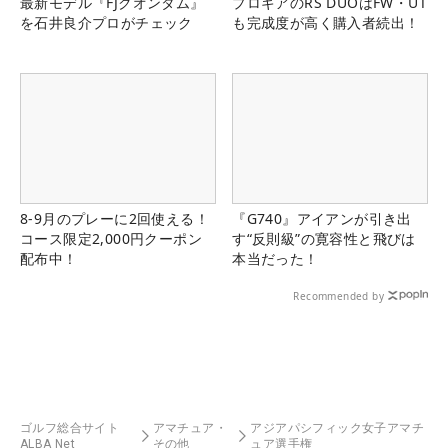
最新モデル『FJクオンタム』
プロギアのRS DUOはFW・UT
を石井良介プロがチェック
も完成度が高く購入者続出！
8-9月のプレーに2回使える！
『G740』アイアンが引き出
コース限定2,000円クーポン
す“反則級”の寛容性と飛びは
配布中！
本当だった！
Recommended by
ゴルフ総合サイト
アマチュア・
アジアパシフィック女子アマチ
ALBA Net
その他
ュア選手権