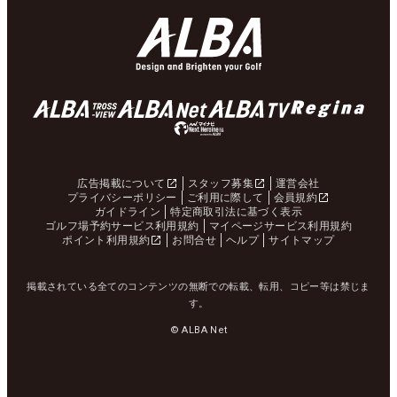
広告掲載について
スタッフ募集
運営会社
プライバシーポリシー
ご利用に際して
会員規約
ガイドライン
特定商取引法に基づく表示
ゴルフ場予約サービス利用規約
マイページサービス利用規約
ポイント利用規約
お問合せ
ヘルプ
サイトマップ
掲載されている全てのコンテンツの無断での転載、転用、コピー等は禁じま
す。
© ALBA Net