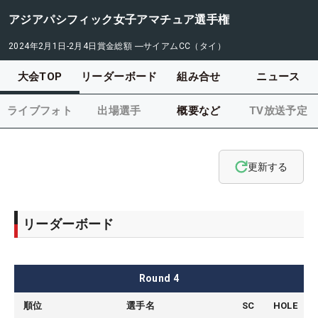
アジアパシフィック女子アマチュア選手権
2024年2月1日-2月4日
賞金総額
―
サイアムCC（タイ）
大会TOP
リーダーボード
組み合せ
ニュース
ライブフォト
出場選手
概要など
TV放送予定
更新する
リーダーボード
Round
4
順位
選手名
SC
HOLE