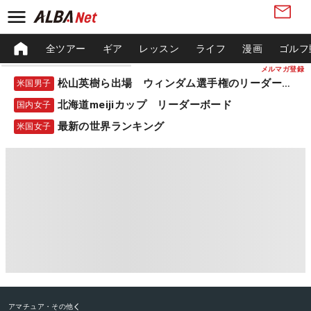
全ツアー
ギア
レッスン
ライフ
漫画
ゴルフ
メルマガ登録
松山英樹ら出場 ウィンダム選手権のリーダーボード
米国男子
北海道meijiカップ リーダーボード
国内女子
最新の世界ランキング
米国女子
アマチュア・その他