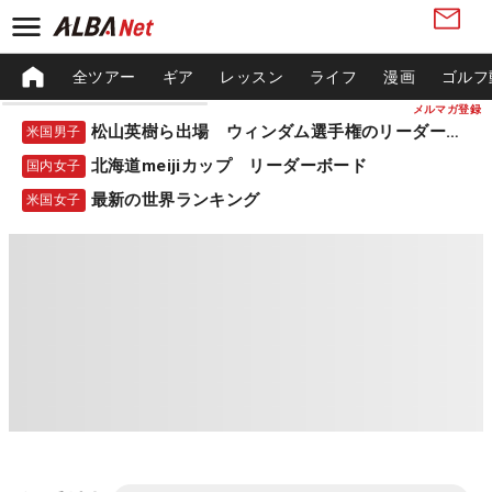
全ツアー
ギア
レッスン
ライフ
漫画
ゴルフ
メルマガ登録
松山英樹ら出場 ウィンダム選手権のリーダーボード
米国男子
北海道meijiカップ リーダーボード
国内女子
最新の世界ランキング
米国女子