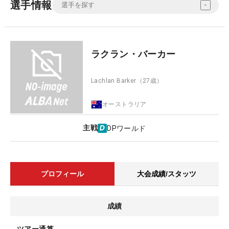
選手情報
ラクラン・バーカー
Lachlan Barker
（27歳）
オーストラリア
主戦
DPワールド
プロフィール
大会成績/スタッツ
成績