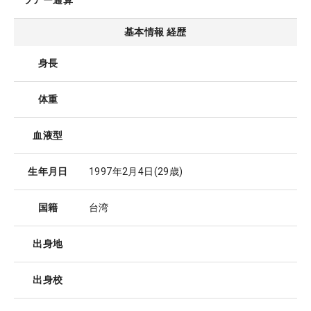
ツアー通算
基本情報 経歴
身長
体重
血液型
生年月日
1997年2月4日
(29歳)
国籍
台湾
出身地
出身校