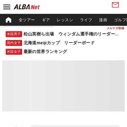
全ツアー
ギア
レッスン
ライフ
漫画
ゴルフ
メルマガ登録
松山英樹ら出場 ウィンダム選手権のリーダーボード
米国男子
北海道meijiカップ リーダーボード
国内女子
最新の世界ランキング
米国女子