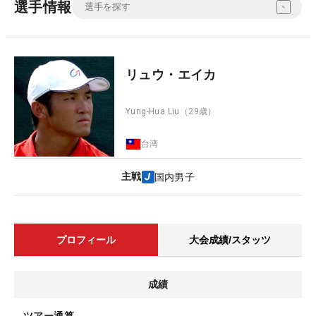
選手情報
リュウ・エイカ
Yung-Hua Liu
（29歳）
台湾
主戦
国内男子
プロフィール
大会成績/スタッツ
成績