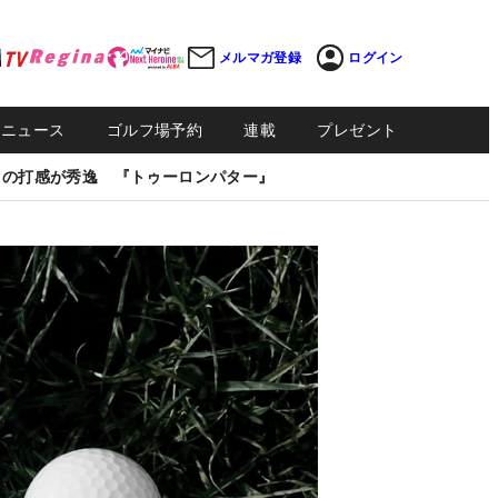
メルマガ登録
ログイン
Sニュース
ゴルフ場予約
連載
プレゼント
しの打感が秀逸 『トゥーロンパター』