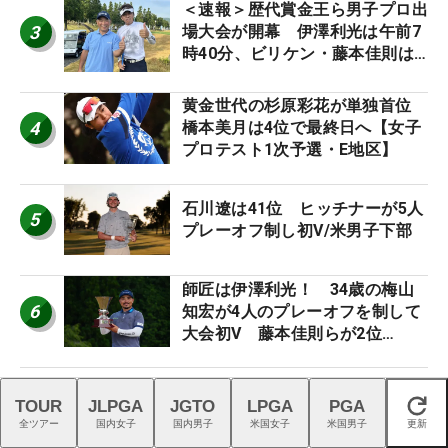
＜速報＞歴代賞金王ら男子プロ出
3
場大会が開幕 伊澤利光は午前7
時40分、ビリケン・藤本佳則は
午前9時30分にティオフ【MAIN
STAGE JOYX OPEN】
黄金世代の杉原彩花が単独首位
4
橋本美月は4位で最終日へ【女子
プロテスト1次予選・E地区】
石川遼は41位 ヒッチナーが5人
5
プレーオフ制し初V/米男子下部
師匠は伊澤利光！ 34歳の梅山
6
知宏が4人のプレーオフを制して
大会初V 藤本佳則らが2位
【MAIN STAGE JOYX OPEN】
TOUR
JLPGA
JGTO
LPGA
PGA
閉じる
ランキングをもっと見る
全ツアー
国内女子
国内男子
米国女子
米国男子
更新