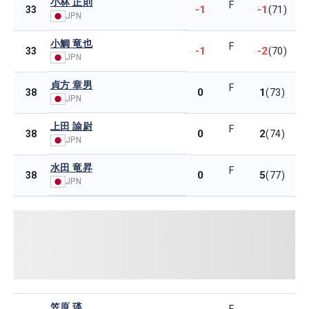
小林 正則
F
-1
-1
33
(71)
JPN
小鯛 竜也
F
-1
-2
33
(70)
JPN
貞方 章男
F
0
1
38
(73)
JPN
上田 諭尉
F
0
2
38
(74)
JPN
水田 竜昇
F
0
5
38
(77)
JPN
笠原 瑛