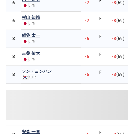
F
-7
-3
6
(69)
JPN
杉山 知靖
F
-7
-3
6
(69)
JPN
鍋谷 太一
F
-6
-3
8
(69)
JPN
吉桑 佑太
F
-6
-3
8
(69)
JPN
ソン・ヨンハン
F
-6
-3
8
(69)
KOR
安森 一貴
F