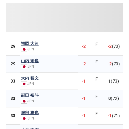
福岡 大河
F
-2
-2
29
(70)
JPN
山内 拓也
F
-2
-2
29
(70)
JPN
大内 智文
F
-1
1
33
(73)
JPN
副田 裕斗
F
-1
0
33
(72)
JPN
服部 雅也
F
-1
-1
33
(71)
JPN