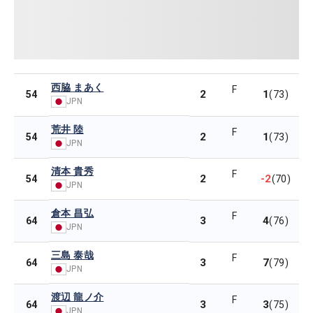
西脇 まあく
F
2
1
54
(73)
JPN
荒井 陸
F
2
1
54
(73)
JPN
清本 貴秀
F
2
-2
54
(70)
JPN
倉本 昌弘
F
3
4
64
(76)
JPN
三島 泰哉
F
3
7
64
(79)
JPN
渡辺 龍ノ介
F
3
3
64
(75)
JPN