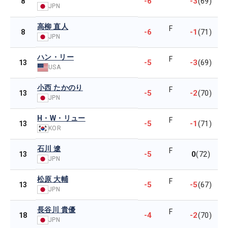
-6
-3
8
(69)
JPN
高柳 直人
F
-6
-1
8
(71)
JPN
ハン・リー
F
-5
-3
13
(69)
USA
小西 たかのり
F
-5
-2
13
(70)
JPN
H・W・リュー
F
-5
-1
13
(71)
KOR
石川 遼
F
-5
0
13
(72)
JPN
松原 大輔
F
-5
-5
13
(67)
JPN
長谷川 貴優
F
-4
-2
18
(70)
JPN