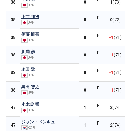
F
0
1
38
(73)
JPN
上井 邦浩
F
0
0
38
(72)
JPN
伊藤 慎吾
F
0
-1
38
(71)
JPN
川満 歩
F
0
-1
38
(71)
JPN
永田 丞
F
0
-1
38
(71)
JPN
黒田 智之
F
0
-1
38
(71)
JPN
小木曽 喬
F
1
2
47
(74)
JPN
ジャン・ドンキュ
F
1
2
47
(74)
KOR