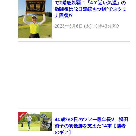
で2階級制覇！「40°近い気温」の
激闘後は“2日連続もつ鍋”でスタミ
ナ回復!?
2026年8月6日 (木) 10時43分
9
44歳262日のツアー最年長V 福田
侑子の初優勝を支えた14本【勝者
のギア】