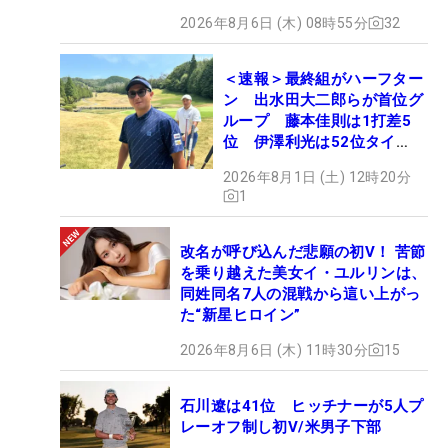
2026年8月6日 (木) 08時55分
32
＜速報＞最終組がハーフター
ン 出水田大二郎らが首位グ
ループ 藤本佳則は1打差5
位 伊澤利光は52位タイ
【MAIN STAGE JOYX
2026年8月1日 (土) 12時20分
OPEN】
1
改名が呼び込んだ悲願の初V！ 苦節
を乗り越えた美女イ・ユルリンは、
同姓同名7人の混戦から這い上がっ
た“新星ヒロイン”
2026年8月6日 (木) 11時30分
15
石川遼は41位 ヒッチナーが5人プ
レーオフ制し初V/米男子下部