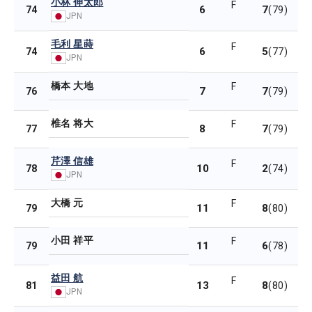
小林 伸太郎
F
6
7
74
(79)
JPN
毛利 星蒔
F
6
5
74
(77)
JPN
橋本 大地
F
7
7
76
(79)
椎名 将大
F
8
7
77
(79)
芹澤 信雄
F
10
2
78
(74)
JPN
大橋 元
F
11
8
79
(80)
小田 祥平
F
11
6
79
(78)
益田 航
F
13
8
81
(80)
JPN