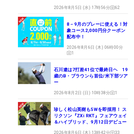
2026年8月5日 (水) 17時56分
62
8－9月のプレーに使える！対
象コース2,000円分クーポン
配布中！
2026年8月6日 (木) 06時00分
1
石川遼は7打差41位で最終日ヘ 19
歳のB・ブラウンら首位/米下部ツア
ー
2026年8月2日 (日) 10時38分
1
珍しく松山英樹も5Wを即採用！ ス
リクソン『ZXi RKT』フェアウェイ
＆ハイブリッド、9月12日デビュー
2026年8月6日 (木) 13時42分
33