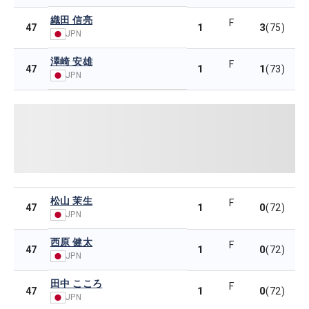
織田 信亮
F
1
3
47
(75)
JPN
澤崎 安雄
F
1
1
47
(73)
JPN
松山 茉生
F
1
0
47
(72)
JPN
西原 健太
F
1
0
47
(72)
JPN
田中 こころ
F
1
0
47
(72)
JPN