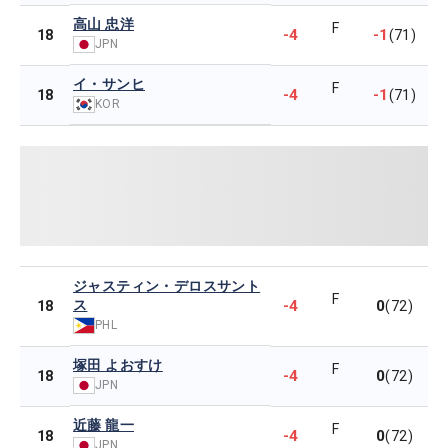
高山 忠洋
F
-4
-1
18
(71)
JPN
イ・サンヒ
F
-4
-1
18
(71)
KOR
ジャスティン・デロスサント
F
ス
-4
0
18
(72)
PHL
塚田 よおすけ
F
-4
0
18
(72)
JPN
近藤 龍一
F
-4
0
18
(72)
JPN