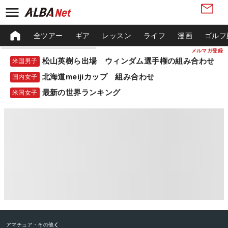
全ツアー
ギア
レッスン
ライフ
漫画
ゴルフ
メルマガ登録
松山英樹ら出場 ウィンダム選手権の組み合わせ
米国男子
北海道meijiカップ 組み合わせ
国内女子
最新の世界ランキング
米国女子
アマチュア・その他