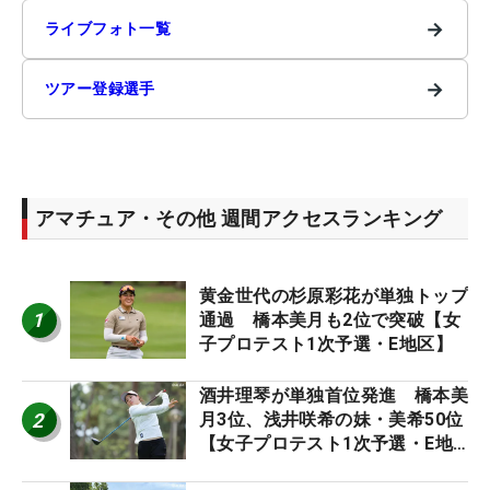
→
ライブフォト一覧
→
ツアー登録選手
アマチュア・その他 週間アクセスランキング
黄金世代の杉原彩花が単独トップ
1
通過 橋本美月も2位で突破【女
子プロテスト1次予選・E地区】
酒井理琴が単独首位発進 橋本美
2
月3位、浅井咲希の妹・美希50位
【女子プロテスト1次予選・E地
区】