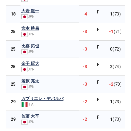
大岩 龍一
F
-4
1
18
(73)
JPN
宮本 勝昌
F
-3
-1
25
(71)
JPN
比嘉 拓也
F
-3
0
25
(72)
JPN
金子 駆大
F
-3
2
25
(74)
JPN
若原 亮太
F
-3
-2
25
(70)
JPN
ガブリエレ・デバルバ
F
-2
1
29
(73)
ITA
佐藤 大平
F
-2
1
29
(73)
JPN