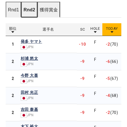
Rnd1
Rnd2
獲得賞金
順位
HOLE
TODAY
選手名
SC
発多 ヤマト
F
-10
-2
1
(70)
JPN
杉浦 悠太
F
-9
-6
2
(66)
JPN
今野 大喜
F
-9
-5
2
(67)
JPN
田村 光正
F
-9
-4
2
(68)
JPN
吉田 泰基
F
-9
-2
2
(70)
JPN
木下 裕太