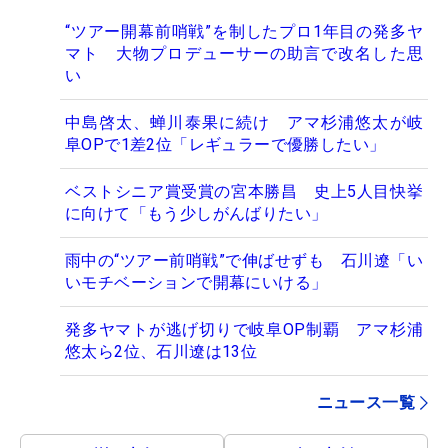
“ツアー開幕前哨戦”を制したプロ1年目の発多ヤ
マト 大物プロデューサーの助言で改名した思
い
中島啓太、蝉川泰果に続け アマ杉浦悠太が岐
阜OPで1差2位「レギュラーで優勝したい」
ベストシニア賞受賞の宮本勝昌 史上5人目快挙
に向けて「もう少しがんばりたい」
雨中の“ツアー前哨戦”で伸ばせずも 石川遼「い
いモチベーションで開幕にいける」
発多ヤマトが逃げ切りで岐阜OP制覇 アマ杉浦
悠太ら2位、石川遼は13位
ニュース一覧