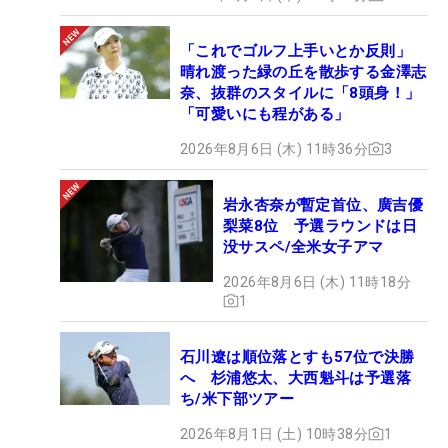
「これでゴルフ上手いとか反則」
晴れ渡った緑の丘を散歩する金澤志
奈、抜群のスタイルに「8頭身！」
「可愛いにも程がある」
2026年8月6日 (木) 11時36分
3
岩永杏奈が暫定首位、廣吉優
梨菜8位 予選ラウンドは日
没サスペ/全米女子アマ
2026年8月6日 (木) 11時18分
1
石川遼は順位落とすも57位で決勝
へ 杉浦悠太、大西魁斗は予選落
ち/米下部ツアー
2026年8月1日 (土) 10時38分
1