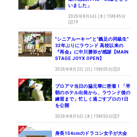
いました」
2026年8月6日 (木) 15時45分
19
”シニアルーキー”と“義足の同級生”
32年ぶりにラウンド 高校以来の
『再会』に中川勝弥が感謝【MAIN
STAGE JOYX OPEN】
2026年8月2日 (日) 15時05分
3
プロアマ当日の脇元華に密着！「早
朝のホテル出発から、ラウンド後の
練習まで」忙しく過ごすプロの1日
を公開
2026年8月6日 (木) 15時50分
1
身長154cmのドラコン女子が大会