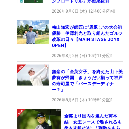
ンブロードリル」が効果抜群
2026年8月6日 (木) 12時00分
40
梅山知宏が師匠に“恩返し”の大会初
優勝 伊澤利光と取り組んだゴルフ
改革の日々【MAIN STAGE JOYX
OPEN】
2026年8月2日 (日) 10時11分
1
無念の「全英女子」を終えた山下美
夢有が帰国 きょうだい揃って神戸
の寿司屋で「バースデーディナ
ー？」
2026年8月6日 (木) 10時59分
1
全英より国内を選んだ河本
結 女王レースで離されるも
桑木志帆のVに「刺激をもら