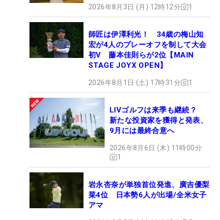
2026年8月3日 (月) 12時12分
1
師匠は伊澤利光！ 34歳の梅山知
宏が4人のプレーオフを制して大会
初V 藤本佳則らが2位【MAIN
STAGE JOYX OPEN】
2026年8月1日 (土) 17時31分
1
LIVゴルフは来季も継続？
新たな投資家を獲得と発表、
9月には最終合意へ
2026年8月6日 (木) 11時00分
1
岩永杏奈が単独首位発進、廣吉優梨
菜4位 日本勢6人が出場/全米女子
アマ