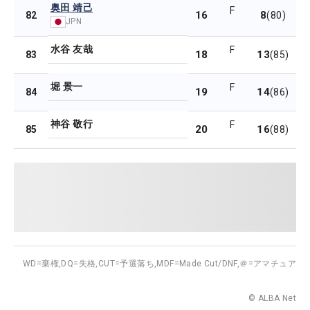
奥田 靖己
F
16
8
82
(80)
JPN
水谷 友哉
F
18
13
83
(85)
堀 景一
F
19
14
84
(86)
神谷 敬行
F
20
16
85
(88)
WD=棄権,
DQ=失格,
CUT=予選落ち,
MDF=Made Cut/DNF,
＠=アマチュア
© ALBA Net