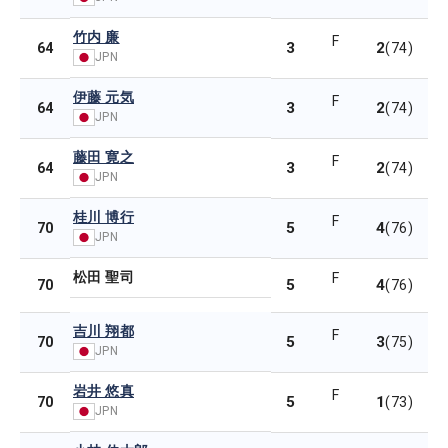
竹内 廉
F
3
2
64
(74)
JPN
伊藤 元気
F
3
2
64
(74)
JPN
藤田 寛之
F
3
2
64
(74)
JPN
桂川 博行
F
5
4
70
(76)
JPN
松田 聖司
F
5
4
70
(76)
吉川 翔都
F
5
3
70
(75)
JPN
岩井 悠真
F
5
1
70
(73)
JPN