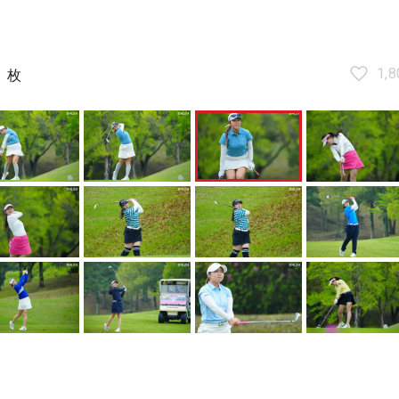
7
1,8
枚