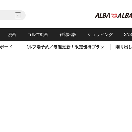
漫画
ゴルフ動画
雑誌出版
ショッピング
SN
ボード
ゴルフ場予約／毎週更新！限定優待プラン
削り出