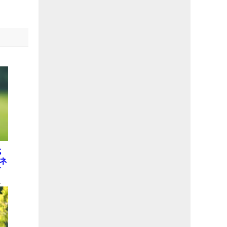
代
ネ
下
ロ