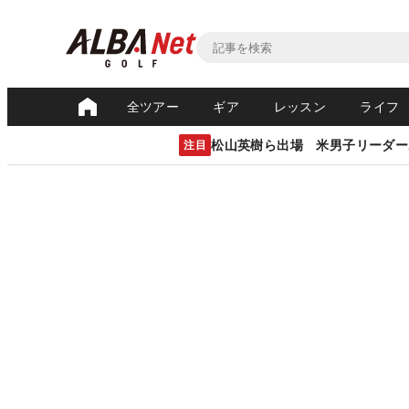
全ツアー
ギア
レッスン
ライフ
松山英樹ら出場 米男子リーダー
注目