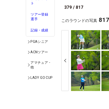
ト
379
/
817
ツアー登録
81
選手
このラウンドの写真
記録・成績
PGAシニア
ACNツアー
アマチュア・
他
LADY GO CUP