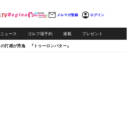
メルマガ登録
ログイン
Sニュース
ゴルフ場予約
連載
プレゼント
しの打感が秀逸 『トゥーロンパター』