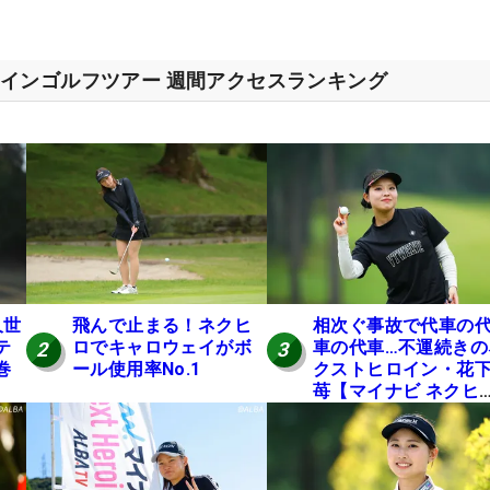
インゴルフツアー 週間アクセスランキング
久世
飛んで止まる！ネクヒ
相次ぐ事故で代車の
テ
ロでキャロウェイがボ
車の代車…不運続きの
2
3
巻
ール使用率No.1
クストヒロイン・花
】
苺【マイナビ ネクヒ
第6戦】