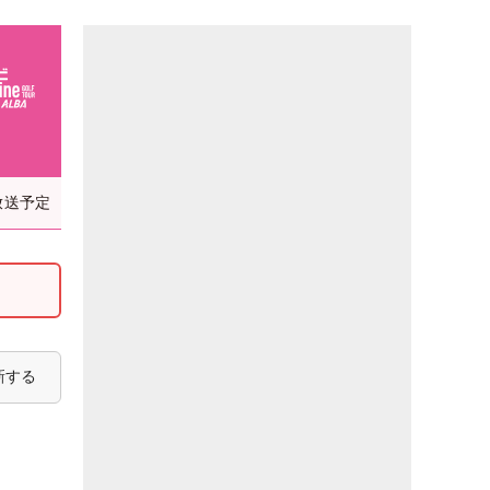
放送予定
新する