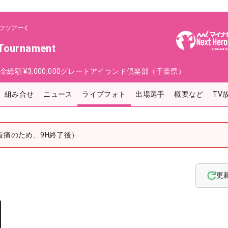
フツアー
 Tournament
金総額
¥3,000,000
グレートアイランド倶楽部（千葉県）
組み合せ
ニュース
ライブフォト
出場選手
概要など
TV
首痛のため、9H終了後）
更