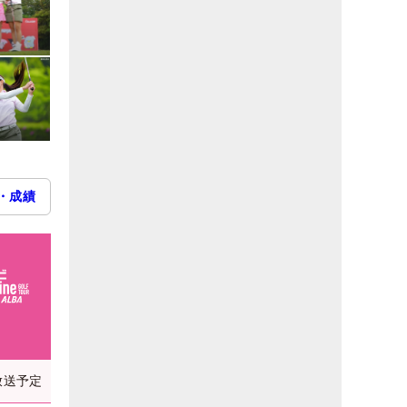
・成績
放送予定