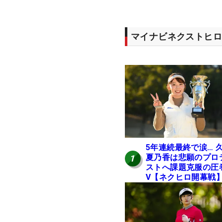
マイナビネクストヒロ
5年連続最終で涙… 
夏乃香は悲願のプロ
1
ストへ課題克服の圧
V【ネクヒロ開幕戦