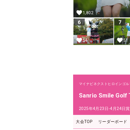
1,802
6
7
54
51
マイナビネクストヒロインゴル
Sanrio Smile Golf
2025年4月23日-4月24日
賞
大会TOP
リーダーボード