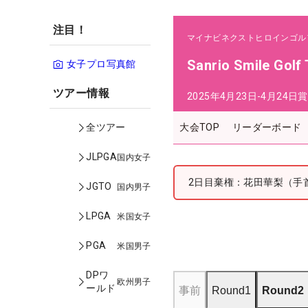
注目！
マイナビネクストヒロインゴル
Sanrio Smile Golf
女子プロ写真館
ツアー情報
2025年4月23日-4月24日
賞
大会TOP
リーダーボード
全ツアー
JLPGA
国内女子
2日目棄権：花田華梨（手
JGTO
国内男子
LPGA
米国女子
PGA
米国男子
DPワ
欧州男子
ールド
事前
Round1
Round2