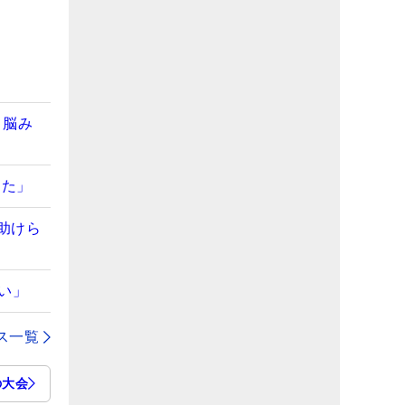
と脳み
した」
助けら
い」
ス一覧
の大会