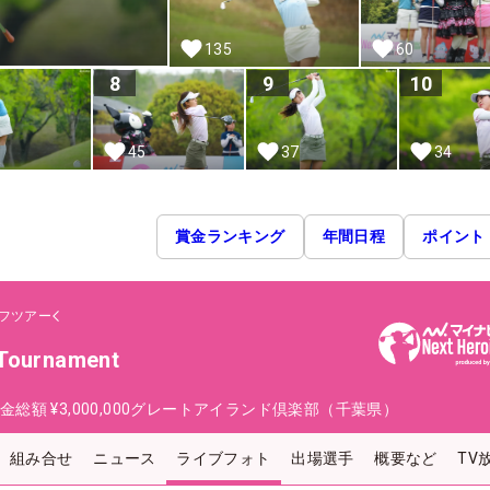
135
60
8
9
10
45
37
34
賞金ランキング
年間日程
ポイント
フツアー
 Tournament
金総額
¥3,000,000
グレートアイランド倶楽部（千葉県）
組み合せ
ニュース
ライブフォト
出場選手
概要など
TV