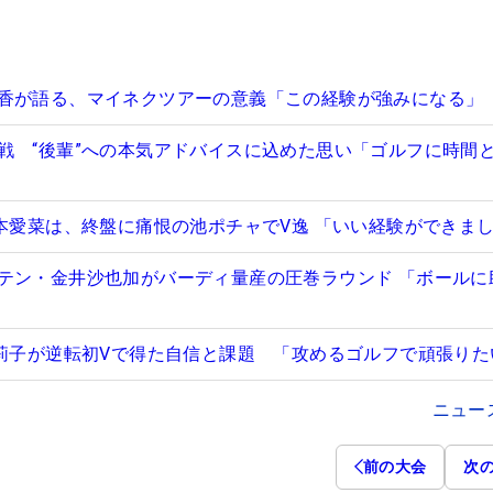
香が語る、マイネクツアーの意義「この経験が強みになる」
戦 “後輩”への本気アドバイスに込めた思い「ゴルフに時間
藤本愛菜は、終盤に痛恨の池ポチャでV逸 「いい経験ができま
テン・金井沙也加がバーディ量産の圧巻ラウンド 「ボールに
田莉子が逆転初Vで得た自信と課題 「攻めるゴルフで頑張りた
ニュー
前の大会
次