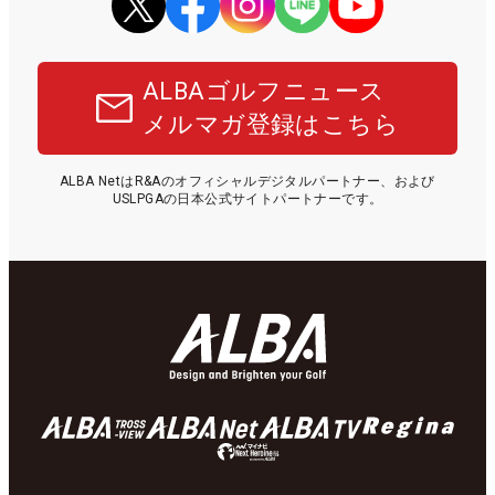
ALBAゴルフニュース
メルマガ登録はこちら
ALBA NetはR&Aのオフィシャルデジタルパートナー、および
USLPGAの日本公式サイトパートナーです。