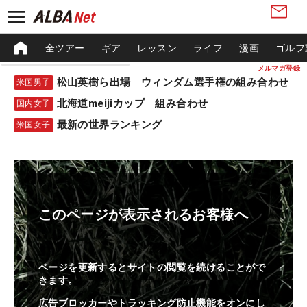
全ツアー
ギア
レッスン
ライフ
漫画
ゴルフ
メルマガ登録
松山英樹ら出場 ウィンダム選手権の組み合わせ
米国男子
北海道meijiカップ 組み合わせ
国内女子
最新の世界ランキング
米国女子
このページが表示されるお客様へ
ページを更新するとサイトの閲覧を続けることがで
きます。
広告ブロッカーやトラッキング防止機能をオンにし