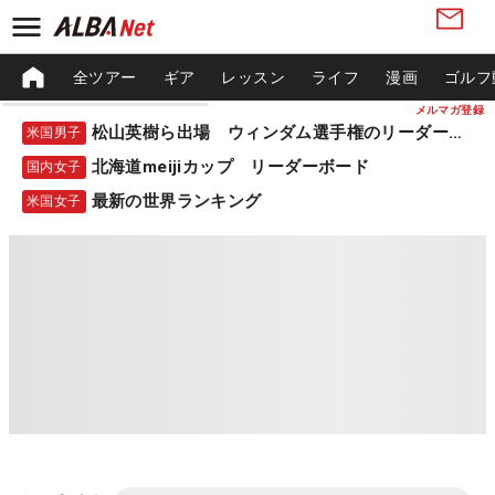
全ツアー
ギア
レッスン
ライフ
漫画
ゴルフ
メルマガ登録
松山英樹ら出場 ウィンダム選手権のリーダーボード
米国男子
北海道meijiカップ リーダーボード
国内女子
最新の世界ランキング
米国女子