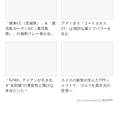
「潮来CC（茨城県）」＆「鹿
アディダス『コードカオス
児島ガーデンGC（鹿児島
27』は強烈な蹴りでパワーを
県）」の無料プレー券が当た
生む
る！！
『G740』アイアンが引き出
スイスの叡智が生んだTPTシ
す“反則級”の寛容性と飛びは
ャフトで、ゴルフを異次元の
本当だった！
世界へ
Recommended by