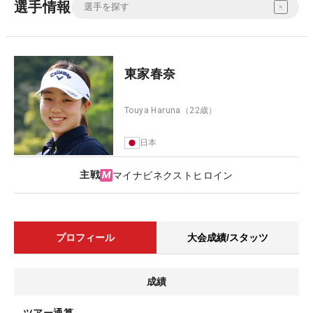
選手情報
東家春奈
Touya Haruna
（22歳）
日本
主戦
マイナビネクストヒロイン
プロフィール
大会成績/スタッツ
成績