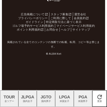
広告掲載について
スタッフ募集
運営会社
プライバシーポリシー
ご利用に際して
会員規約
ガイドライン
特定商取引法に基づく表示
ゴルフ場予約サービス利用規約
マイページサービス利用規約
ポイント利用規約
お問合せ
ヘルプ
サイトマップ
掲載されている全てのコンテンツの無断での転載、転用、コピー等は禁じま
す。
© ALBA Net
TOUR
JLPGA
JGTO
LPGA
PGA
閉じる
全ツアー
国内女子
国内男子
米国女子
米国男子
更新