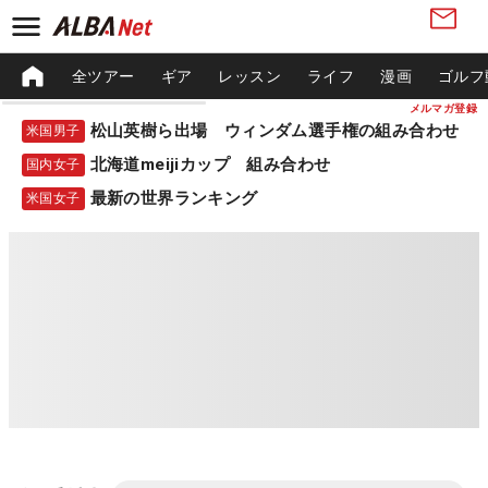
全ツアー
ギア
レッスン
ライフ
漫画
ゴルフ
メルマガ登録
松山英樹ら出場 ウィンダム選手権の組み合わせ
米国男子
北海道meijiカップ 組み合わせ
国内女子
最新の世界ランキング
米国女子