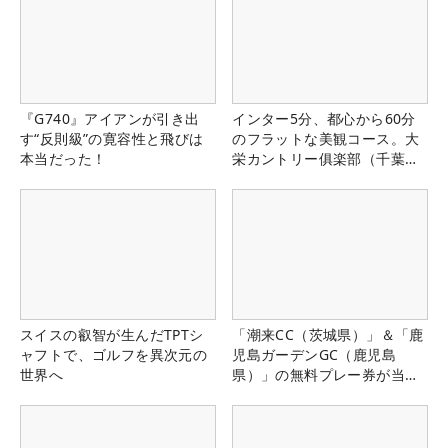
『G740』アイアンが引き出
インター5分、都心から60分
す“反則級”の寛容性と飛びは
のフラットな美観コース。大
本当だった！
栄カントリー俱楽部（千葉
県）
スイスの叡智が生んだTPTシ
「潮来CC（茨城県）」＆「鹿
ャフトで、ゴルフを異次元の
児島ガーデンGC（鹿児島
世界へ
県）」の無料プレー券が当た
る！！