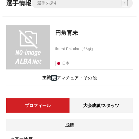
選手情報
円角育未
Ikumi Enkaku
（26歳）
日本
主戦
アマチュア・その他
プロフィール
大会成績/スタッツ
成績