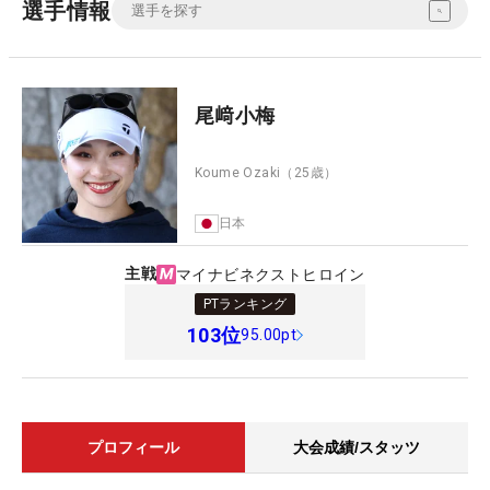
選手情報
尾﨑小梅
Koume Ozaki
（25歳）
日本
主戦
マイナビネクストヒロイン
PTランキング
103
位
95.00pt
プロフィール
大会成績/スタッツ