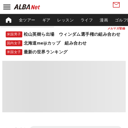
全ツアー
ギア
レッスン
ライフ
漫画
ゴルフ
メルマガ登録
松山英樹ら出場 ウィンダム選手権の組み合わせ
米国男子
北海道meijiカップ 組み合わせ
国内女子
最新の世界ランキング
米国女子