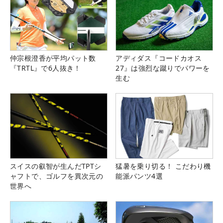
仲宗根澄香が平均パット数
アディダス『コードカオス
『TRTL』で6人抜き！
27』は強烈な蹴りでパワーを
生む
スイスの叡智が生んだTPTシ
猛暑を乗り切る！ こだわり機
ャフトで、ゴルフを異次元の
能派パンツ4選
世界へ