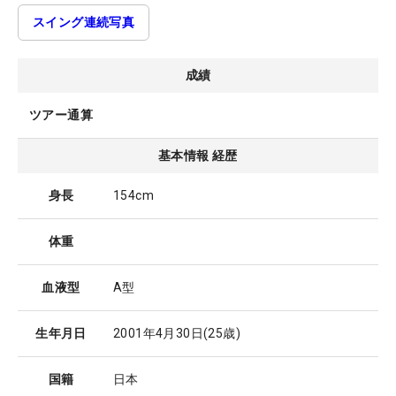
スイング連続写真
成績
ツアー通算
基本情報 経歴
身長
154cm
体重
血液型
A型
生年月日
2001年4月30日
(25歳)
国籍
日本