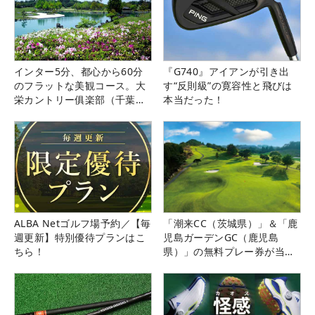
インター5分、都心から60分
『G740』アイアンが引き出
のフラットな美観コース。大
す“反則級”の寛容性と飛びは
栄カントリー俱楽部（千葉
本当だった！
県）
ALBA Netゴルフ場予約／【毎
「潮来CC（茨城県）」＆「鹿
週更新】特別優待プランはこ
児島ガーデンGC（鹿児島
ちら！
県）」の無料プレー券が当た
る！！