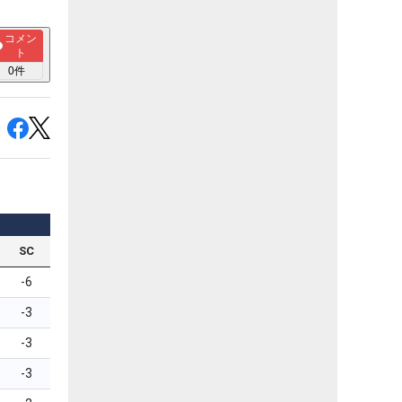
コメン
ト
0
件
SC
-6
-3
-3
-3