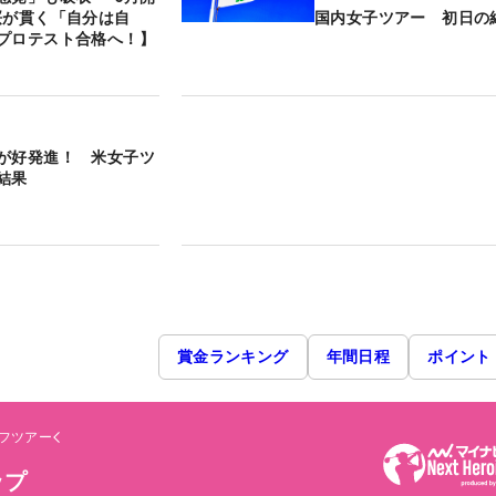
桜が貫く「自分は自
国内女子ツアー 初日の
プロテスト合格へ！】
が好発進！ 米女子ツ
結果
賞金ランキング
年間日程
ポイント
フツアー
ップ