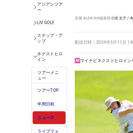
アジアンツア
ー
所属
ALBA Net編集部
小池 文子
/
A
LIV GOLF
ステップ・ア
ップ
配信日時：
2024年5月11日 1
ネクストヒロ
イン
マイナビネクストヒロイン
ツアーメニ
ュー
ツアーTOP
年間日程
ニュース
ライブフォ