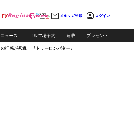
メルマガ登録
ログイン
Sニュース
ゴルフ場予約
連載
プレゼント
しの打感が秀逸 『トゥーロンパター』