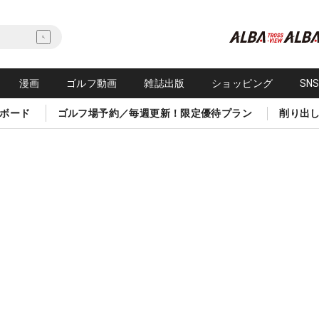
漫画
ゴルフ動画
雑誌出版
ショッピング
SN
ボード
ゴルフ場予約／毎週更新！限定優待プラン
削り出