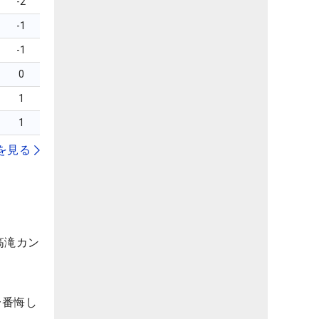
-2
-1
-1
0
1
1
を見る
高滝カン
一番悔し