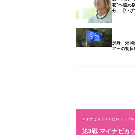
花”へ脇元
分」【いざ
渋野、畑岡
アーの初日
マイナビネクストヒロインゴル
第3戦 マイナビカ