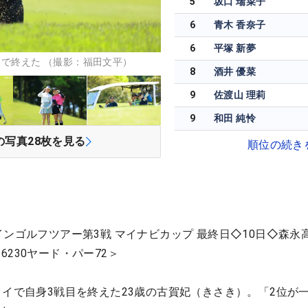
5
坂口 瑞菜子
6
青木 香奈子
6
平塚 新夢
りで終えた （撮影：福田文平）
8
酒井 優菜
9
佐渡山 理莉
9
和田 純怜
の写真
28
枚を見る
順位の続き
インゴルフツアー第3戦 マイナビカップ 最終日◇10日◇森永
230ヤード・パー72＞
タイで自身3戦目を終えた23歳の古賀妃（きさき）。「2位が