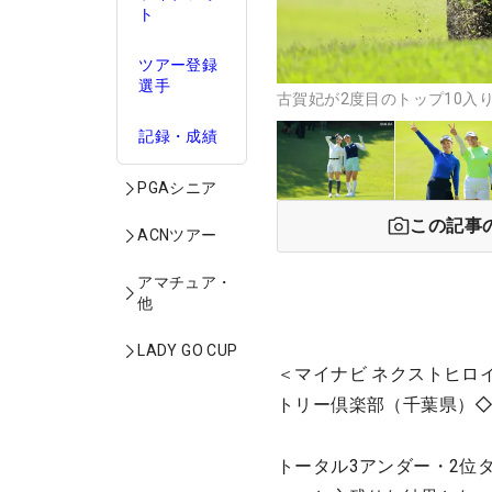
ト
ツアー登録
選手
古賀妃が2度目のトップ10入
記録・成績
PGAシニア
この記事
ACNツアー
アマチュア・
他
LADY GO CUP
＜マイナビ ネクストヒロ
トリー倶楽部（千葉県）◇6
トータル3アンダー・2位