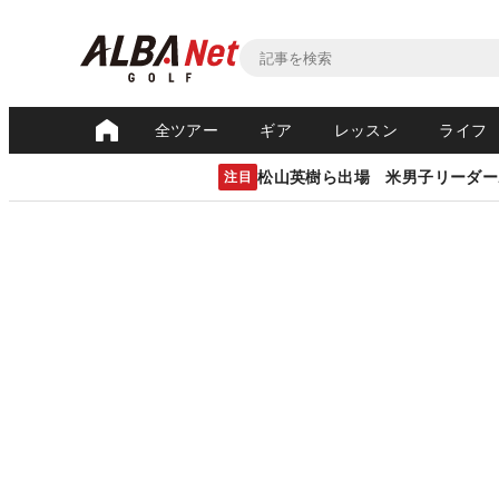
全ツアー
ギア
レッスン
ライフ
松山英樹ら出場 米男子リーダー
注目