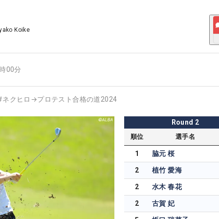
yako Koike
4時00分
#
ネクヒロ→プロテスト合格の道2024
Round
2
順位
選手名
1
脇元 桜
2
植竹 愛海
2
水木 春花
2
古賀 妃