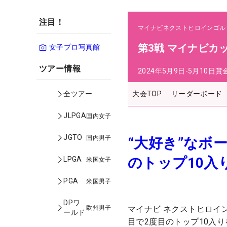
注目！
マイナビネクストヒロインゴル
第3戦 マイナビカ
女子プロ写真館
ツアー情報
2024年5月9日-5月10日
賞
大会TOP
リーダーボード
全ツアー
JLPGA
国内女子
JGTO
国内男子
“大好き”なボ
のトップ10入
LPGA
米国女子
PGA
米国男子
DPワ
欧州男子
マイナビ ネクストヒロイ
ールド
目で2度目のトップ10入