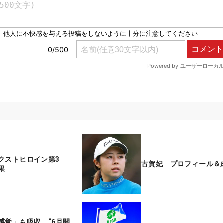
クストヒロイン第3
古賀妃 プロフィール＆
果
感覚」も吸収 “6月開