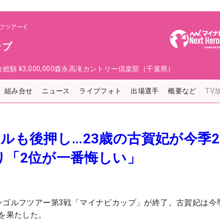
フツアー
ップ
金総額
¥3,000,000
森永高滝カントリー倶楽部（千葉県）
組み合せ
ニュース
ライブフォト
出場選手
概要など
TV
ールも後押し…23歳の古賀妃が今季
り「2位が一番悔しい」
ンゴルフツアー第3戦「マイナビカップ」が終了。古賀妃は今
りを果たした。