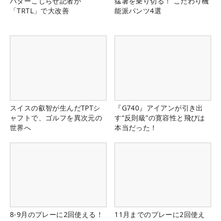
パターこじらせ記者が
猛暑を乗り切る！ こだわり機
「TRTL」で大改善
能派パンツ4選
スイスの叡智が生んだTPTシ
『G740』アイアンが引き出
ャフトで、ゴルフを異次元の
す“反則級”の寛容性と飛びは
世界へ
本当だった！
8-9月のプレーに2回使える！
11月までのプレーに2回使え