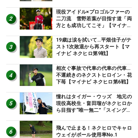
現役アイドル×プロゴルファーの
2
二刀流 雪野若葉が目指す道「両
方とも成功してこそ」【マイナビ
ネクストヒロインツアー】
19歳は涙を拭いて…平畑佳子がテ
3
スト1次敗退から再スタート【マ
イナビ ネクヒロ第9戦】
相次ぐ事故で代車の代車の代車…
4
不運続きのネクストヒロイン・花
下苺【マイナビ ネクヒロ第6戦】
憧れはタイガー・ウッズ 地元の
5
現役高校生・畠田瑠がネクヒロか
ら目指す“唯一無二”「スイングは
誰にも負けない」
飛んで止まる！ネクヒロでキャロ
6
ウェイがボール使用率No.1