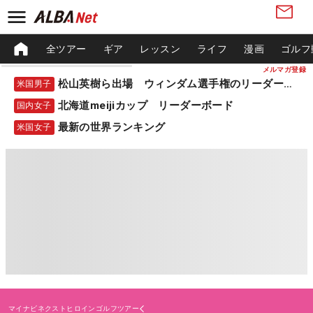
全ツアー
ギア
レッスン
ライフ
漫画
ゴルフ
メルマガ登録
松山英樹ら出場 ウィンダム選手権のリーダーボード
米国男子
北海道meijiカップ リーダーボード
国内女子
最新の世界ランキング
米国女子
マイナビネクストヒロインゴルフツアー