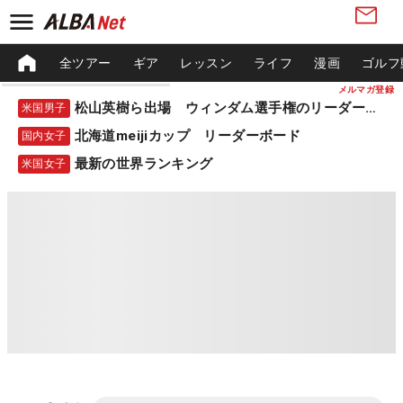
全ツアー
ギア
レッスン
ライフ
漫画
ゴルフ
メルマガ登録
松山英樹ら出場 ウィンダム選手権のリーダーボード
米国男子
北海道meijiカップ リーダーボード
国内女子
最新の世界ランキング
米国女子