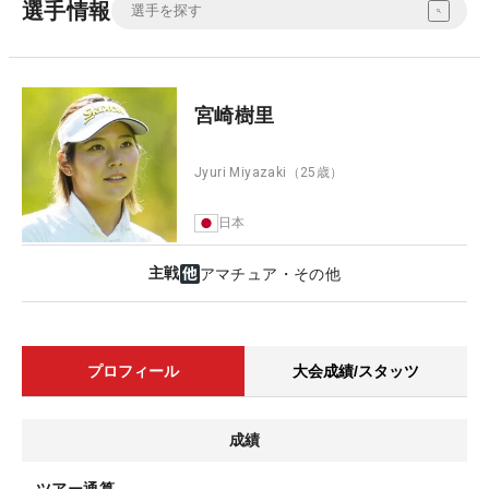
選手情報
宮崎樹里
Jyuri Miyazaki
（25歳）
日本
主戦
アマチュア・その他
プロフィール
大会成績/スタッツ
成績