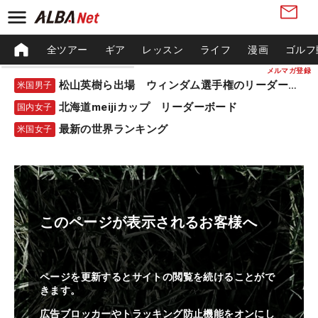
全ツアー
ギア
レッスン
ライフ
漫画
ゴルフ
メルマガ登録
松山英樹ら出場 ウィンダム選手権のリーダーボード
米国男子
北海道meijiカップ リーダーボード
国内女子
最新の世界ランキング
米国女子
このページが表示されるお客様へ
ページを更新するとサイトの閲覧を続けることがで
きます。
広告ブロッカーやトラッキング防止機能をオンにし