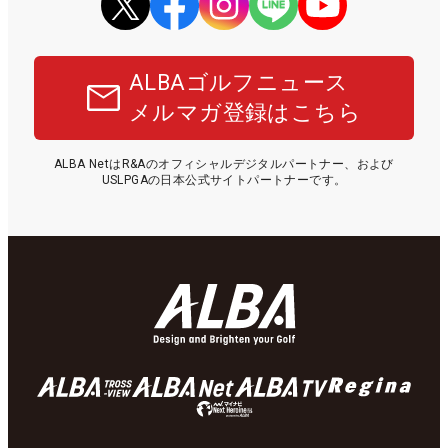
ALBAゴルフニュース
メルマガ登録はこちら
ALBA NetはR&Aのオフィシャルデジタルパートナー、および
USLPGAの日本公式サイトパートナーです。