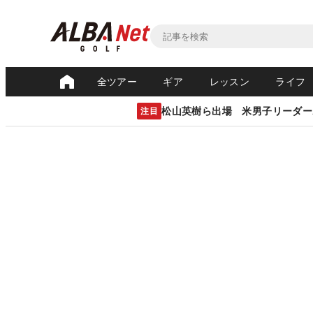
全ツアー
ギア
レッスン
ライフ
松山英樹ら出場 米男子リーダー
注目