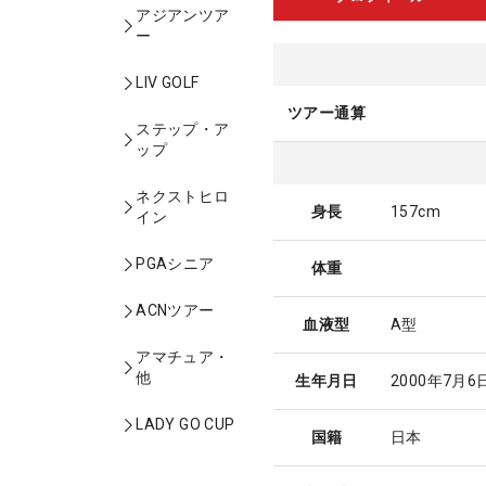
アジアンツア
ー
LIV GOLF
ツアー通算
ステップ・ア
ップ
ネクストヒロ
身長
157cm
イン
PGAシニア
体重
ACNツアー
血液型
A型
アマチュア・
他
生年月日
2000年7月6
LADY GO CUP
国籍
日本