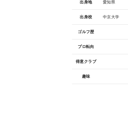
出身地
愛知県
出身校
中京大学
ゴルフ歴
プロ転向
得意クラブ
趣味