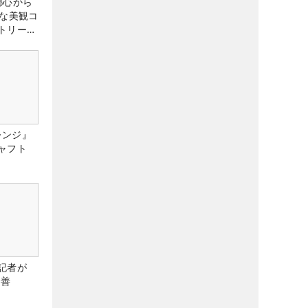
都心から
トな美観コ
トリー俱
レンジ』
ャフト
記者が
改善