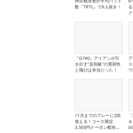
仲宗根澄香が平均パット
8
数『TRTL』で6人抜き！
る
ク
『G740』アイアンが引
ア
き出す“反則級”の寛容性
ス
と飛びは本当だった！
ワ
11月までのプレーに2回
「
使える！コース限定
＆
3,500円クーポン配布
G