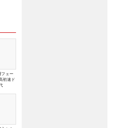
層フェー
高初速ド
代