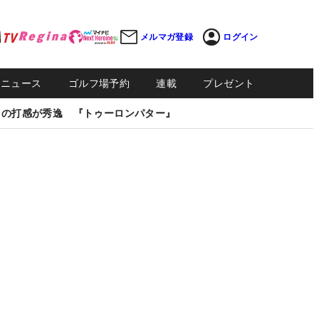
メルマガ登録
ログイン
Sニュース
ゴルフ場予約
連載
プレゼント
しの打感が秀逸 『トゥーロンパター』