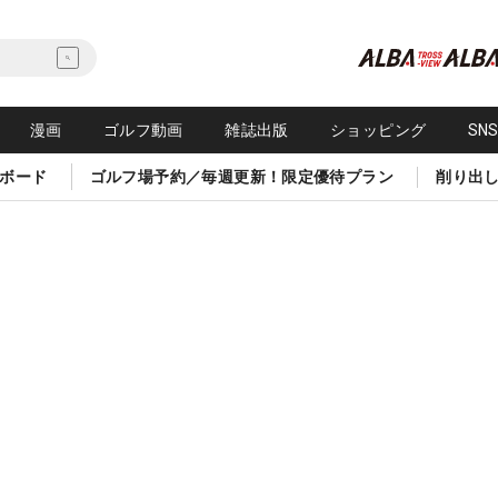
漫画
ゴルフ動画
雑誌出版
ショッピング
SN
ボード
ゴルフ場予約／毎週更新！限定優待プラン
削り出