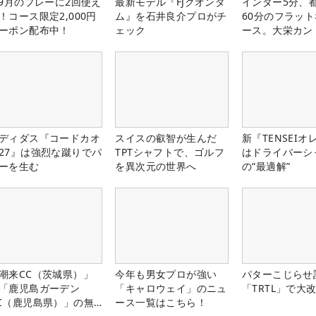
-9月のプレーに2回使え
最新モデル『FJクオンタ
インター5分、
！コース限定2,000円
ム』を石井良介プロがチ
60分のフラッ
ーポン配布中！
ェック
ース。大栄カン
楽部（千葉県）
ディダス『コードカオ
スイスの叡智が生んだ
新『TENSEIオ
27』は強烈な蹴りでパ
TPTシャフトで、ゴルフ
はドライバーシ
ーを生む
を異次元の世界へ
の“最適解”
潮来CC（茨城県）」
今年も男女プロが強い
パターこじらせ
「鹿児島ガーデン
「キャロウェイ」のニュ
「TRTL」で大
C（鹿児島県）」の無
ース一覧はこちら！