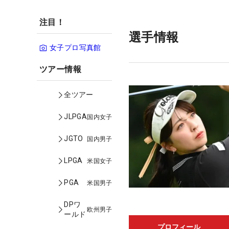
注目！
選手情報
女子プロ写真館
ツアー情報
全ツアー
JLPGA
国内女子
JGTO
国内男子
LPGA
米国女子
PGA
米国男子
DPワ
欧州男子
ールド
プロフィール