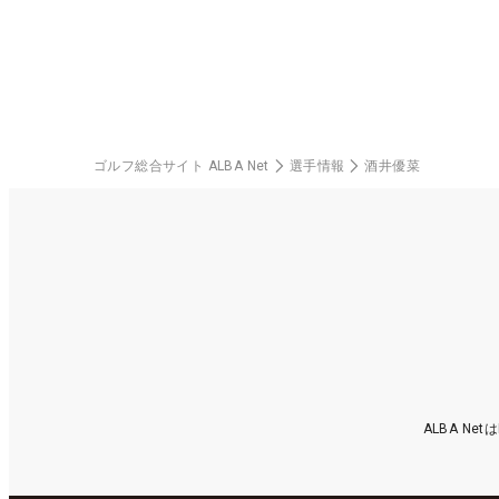
中！
料
ゴルフ総合サイト ALBA Net
選手情報
酒井優菜
ALBA N