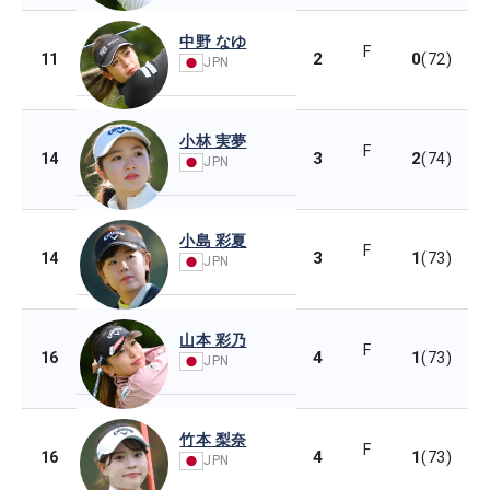
中野 なゆ
F
2
0
11
(72)
JPN
小林 実夢
F
3
2
14
(74)
JPN
小島 彩夏
F
3
1
14
(73)
JPN
山本 彩乃
F
4
1
16
(73)
JPN
竹本 梨奈
F
4
1
16
(73)
JPN