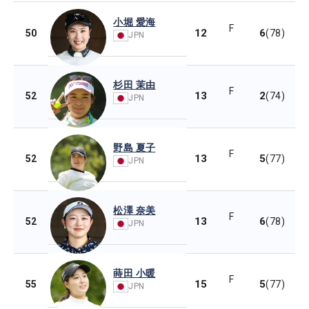
小堀 愛海
F
12
6
50
(78)
JPN
杉田 茉由
F
13
2
52
(74)
JPN
野島 夏子
F
13
5
52
(77)
JPN
松澤 奈美
F
13
6
52
(78)
JPN
蒔田 小暖
F
15
5
55
(77)
JPN