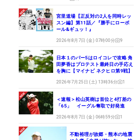
宮里道場【正反対の2人を同時レッ
スン編】第11話／『勝手にローボ
ール&ギュッ！』
2026年8月7日 (金) 07時00分
9
日本１のパー5はロイコレで攻略 角
田夢香はプロテスト最終日の手応え
を胸に【マイナビ ネクヒロ第9戦】
2026年7月25日 (土) 13時36分
1
＜速報＞松山英樹は首位と4打差の
「65」 イーグル奪取で好発進
2026年8月7日 (金) 06時59分
1
不動裕理が故郷・熊本の地震