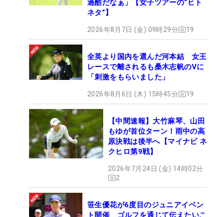
過酷だなぁ」【女子ツアーの“ヒト
ネタ”】
2026年8月7日 (金) 09時29分
19
全英より国内を選んだ河本結 女王
レースで離されるも桑木志帆のVに
「刺激をもらいました」
2026年8月6日 (木) 15時45分
19
【中間速報】大竹麻琴、山田
もゆが首位ターン！雨中の高
原決戦は後半へ【マイナビ ネ
クヒロ第9戦】
2026年7月24日 (金) 14時02分
2
笹生優花が6度目のジュニアイベン
ト開催 ゴルフを通じて伝えたいこ