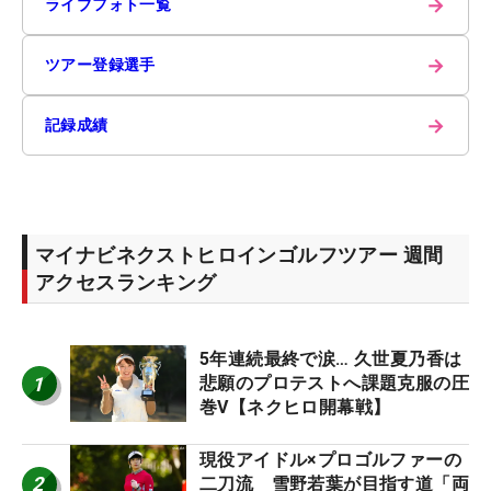
→
ライブフォト一覧
→
ツアー登録選手
→
記録成績
マイナビネクストヒロインゴルフツアー 週間
アクセスランキング
5年連続最終で涙… 久世夏乃香は
1
悲願のプロテストへ課題克服の圧
巻V【ネクヒロ開幕戦】
現役アイドル×プロゴルファーの
2
二刀流 雪野若葉が目指す道「両