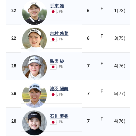
手束 雅
F
6
1
22
(73)
JPN
吉村 悠菜
F
6
3
22
(75)
JPN
島田 紗
F
7
4
28
(76)
JPN
池羽 陽向
F
7
5
28
(77)
JPN
石川 夢香
F
7
4
28
(76)
JPN