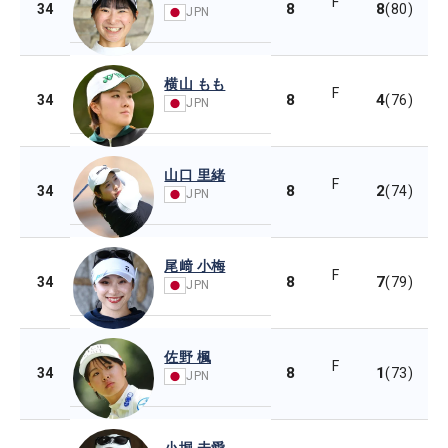
F
8
8
34
(80)
JPN
横山 もも
F
8
4
34
(76)
JPN
山口 里緒
F
8
2
34
(74)
JPN
尾﨑 小梅
F
8
7
34
(79)
JPN
佐野 楓
F
8
1
34
(73)
JPN
小堀 未愛