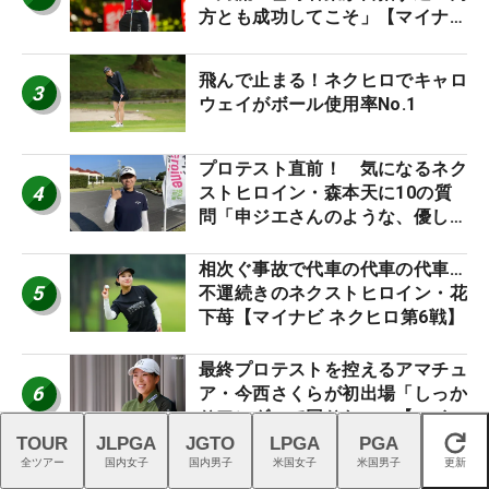
方とも成功してこそ」【マイナビ
ネクストヒロインツアー】
飛んで止まる！ネクヒロでキャロ
3
ウェイがボール使用率No.1
プロテスト直前！ 気になるネク
4
ストヒロイン・森本天に10の質
問「申ジエさんのような、優しく
て、人柄がよくて、そういうプロ
になりたいです」
相次ぐ事故で代車の代車の代車…
5
不運続きのネクストヒロイン・花
下苺【マイナビ ネクヒロ第6戦】
最終プロテストを控えるアマチュ
6
ア・今西さくらが初出場「しっか
りアンダーで回りたい」【マイナ
ビ ネクストヒロインツアー】
TOUR
JLPGA
JGTO
LPGA
PGA
閉じる
全ツアー
国内女子
国内男子
米国女子
米国男子
更新