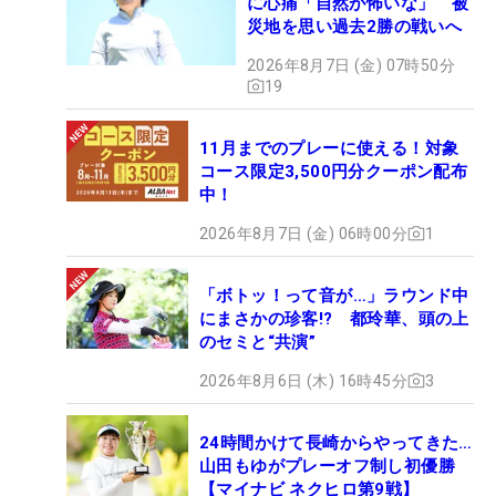
に心痛「自然が怖いな」 被
災地を思い過去2勝の戦いへ
2026年8月7日 (金) 07時50分
19
11月までのプレーに使える！対象
コース限定3,500円分クーポン配布
中！
2026年8月7日 (金) 06時00分
1
「ボトッ！って音が…」ラウンド中
にまさかの珍客!? 都玲華、頭の上
のセミと“共演”
2026年8月6日 (木) 16時45分
3
24時間かけて長崎からやってきた…
山田もゆがプレーオフ制し初優勝
【マイナビ ネクヒロ第9戦】