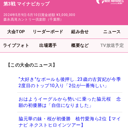
第3戦 マイナビカップ
2024年5月9日-5月10日
賞金総額
¥3,000,000
森永高滝カントリー倶楽部（千葉県）
大会TOP
リーダーボード
組み合せ
ニュース
ライブフォト
出場選手
概要など
TV放送予定
【この大会のニュース】
“大好き”なボールも後押し…23歳の古賀妃が今季
2度目のトップ10入り「2位が一番悔しい」
おはようイーグルから勢いに乗った脇元桜 念
願の初優勝は「自信になりました」
脇元華の妹・桜が初優勝 植竹愛海ら2位【マイ
ナビ ネクストヒロインツアー】