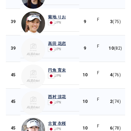
菊地 りお
F
9
3
39
(75)
JPN
高田 花恋
F
9
10
39
(82)
JPN
円角 育未
F
10
4
45
(76)
JPN
西村 涼花
F
10
2
45
(74)
JPN
古賀 衣桜
F
10
6
45
(78)
JPN