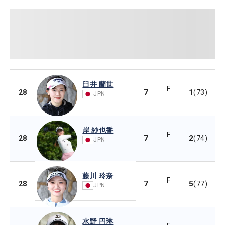
臼井 蘭世
F
7
1
28
(73)
JPN
岸 紗也香
F
7
2
28
(74)
JPN
藤川 玲奈
F
7
5
28
(77)
JPN
水野 円琳