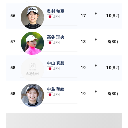
奥村 穂夏
F
17
10
56
(82)
JPN
高谷 理央
F
18
8
57
(80)
JPN
中山 真碧
F
19
10
58
(82)
JPN
中島 萌絵
F
19
8
58
(80)
JPN