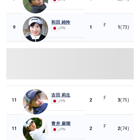
和田 純怜
F
1
1
9
(73)
JPN
吉田 莉生
F
2
3
11
(75)
JPN
青井 麻瑚
F
2
2
11
(74)
JPN