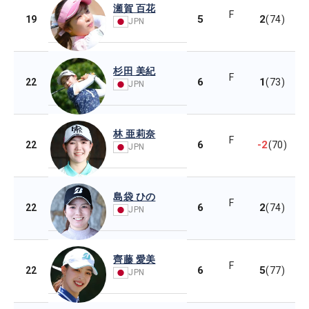
瀬賀 百花
F
5
2
19
(74)
JPN
杉田 美紀
F
6
1
22
(73)
JPN
林 亜莉奈
F
6
-2
22
(70)
JPN
島袋 ひの
F
6
2
22
(74)
JPN
齊藤 愛美
F
6
5
22
(77)
JPN