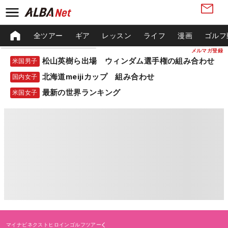
全ツアー
ギア
レッスン
ライフ
漫画
ゴルフ
メルマガ登録
松山英樹ら出場 ウィンダム選手権の組み合わせ
米国男子
北海道meijiカップ 組み合わせ
国内女子
最新の世界ランキング
米国女子
マイナビネクストヒロインゴルフツアー