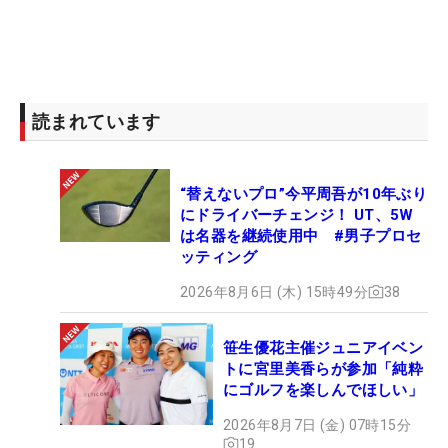
読まれています
“替えないプロ”今平周吾が10年ぶり
にドライバーチェンジ！ UT、5W
は名器を継続使用中 #男子プロセ
ッティング
2026年8月6日 (木) 15時49分
38
笹生優花主催ジュニアイベン
トに宮里美香らが参加「純粋
にゴルフを楽しんでほしい」
2026年8月7日 (金) 07時15分
19