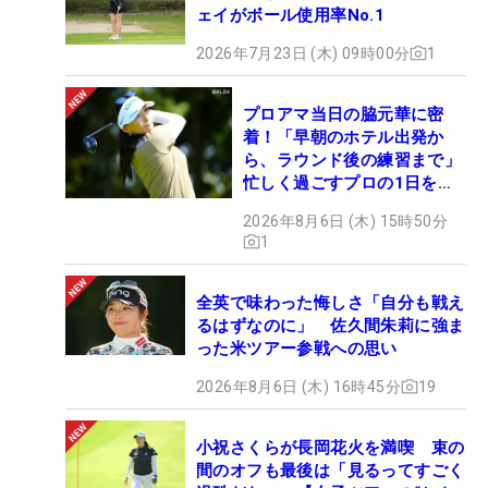
ェイがボール使用率No.1
2026年7月23日 (木) 09時00分
1
プロアマ当日の脇元華に密
着！「早朝のホテル出発か
ら、ラウンド後の練習まで」
忙しく過ごすプロの1日を公
開
2026年8月6日 (木) 15時50分
1
全英で味わった悔しさ「自分も戦え
るはずなのに」 佐久間朱莉に強ま
った米ツアー参戦への思い
2026年8月6日 (木) 16時45分
19
小祝さくらが長岡花火を満喫 束の
間のオフも最後は「見るってすごく