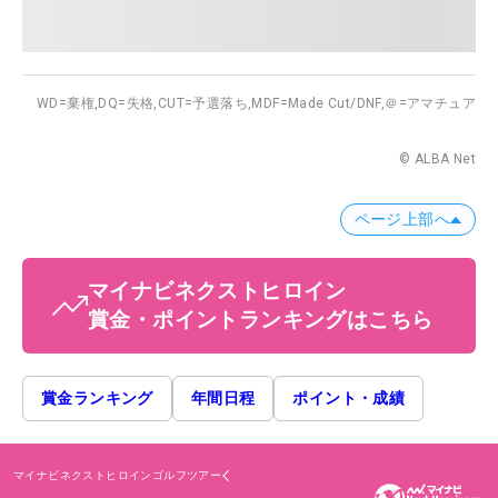
WD=棄権,
DQ=失格,
CUT=予選落ち,
MDF=Made Cut/DNF,
＠=アマチュア
© ALBA Net
ページ上部へ
マイナビネクストヒロイン
賞金・ポイントランキングはこちら
賞金ランキング
年間日程
ポイント・成績
マイナビネクストヒロインゴルフツアー