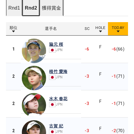
Rnd1
Rnd2
獲得賞金
順位
HOLE
TODAY
選手名
SC
脇元 桜
F
-6
-6
1
(66)
JPN
植竹 愛海
F
-3
-1
2
(71)
JPN
水木 春花
F
-3
-1
2
(71)
JPN
古賀 妃
F
-3
-2
2
(70)
JPN