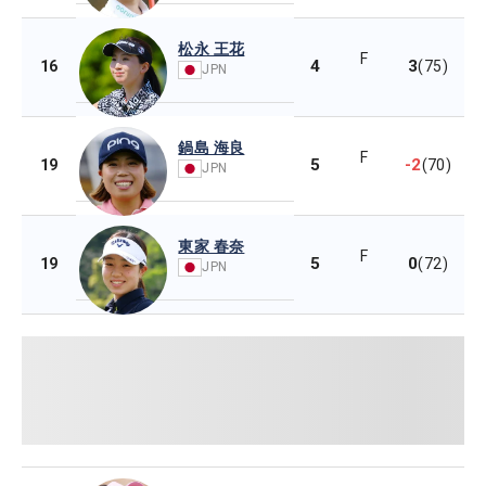
松永 王花
F
4
3
16
(75)
JPN
鍋島 海良
F
5
-2
19
(70)
JPN
東家 春奈
F
5
0
19
(72)
JPN