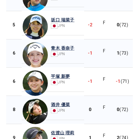
坂口 瑞菜子
F
-2
0
5
(72)
JPN
青木 香奈子
F
-1
1
6
(73)
JPN
平塚 新夢
F
-1
-1
6
(71)
JPN
酒井 優菜
F
0
0
8
(72)
JPN
佐渡山 理莉
F
1
2
9
(74)
JPN