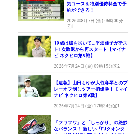
気コースを特別優待料金で予
約ができる！
2026年8月7日 (金) 06時00分
1
19歳は涙を拭いて…平畑佳子がテス
ト1次敗退から再スタート【マイナ
ビ ネクヒロ第9戦】
2026年7月24日 (金) 09時15分
2
【速報】山田もゆが大竹麻琴とのプ
レーオフ制しツアー初優勝！【マイ
ナビ ネクヒロ第9戦】
2026年7月24日 (金) 17時34分
1
「フワフワ」と「しっかり」の絶妙
なバランス！ 新しい『FJクオンタ