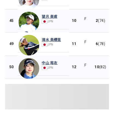
望月 美甫
F
10
2
45
(74)
JPN
清水 美櫻里
F
11
6
49
(78)
JPN
中山 苺衣
F
12
10
50
(82)
JPN