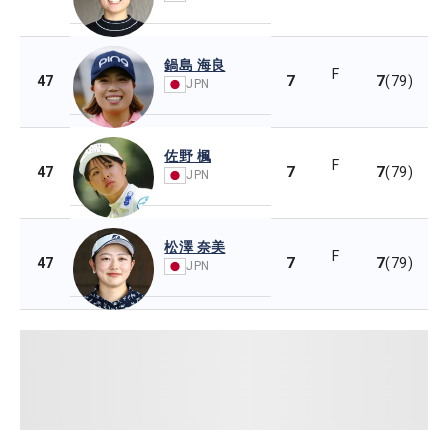
鍋島 海良
F
7
7
47
(79)
JPN
佐野 楓
F
7
7
47
(79)
JPN
松澤 奈美
F
7
7
47
(79)
JPN