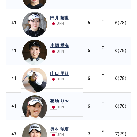
臼井 蘭世
F
6
6
41
(78)
JPN
小堀 愛海
F
6
6
41
(78)
JPN
山口 里緒
F
6
6
41
(78)
JPN
菊地 りお
F
6
6
41
(78)
JPN
奥村 穂夏
F
7
7
47
(79)
JPN