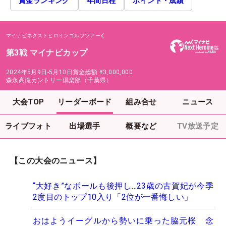
賞金ランキング
年間日程
ポイント・成績
マイナビネクストヒロインゴルフツアー
第3戦 マイナビカップ
2024年5月9日-5月10日
賞金総額
¥3,000,000
森永高滝カントリー倶楽部（千葉県）
大会TOP
リーダーボード
組み合せ
ニュース
ライブフォト
出場選手
概要など
TV放送予定
【この大会のニュース】
“大好き”なボールも後押し…23歳の古賀妃が今季
2度目のトップ10入り「2位が一番悔しい」
おはようイーグルから勢いに乗った脇元桜 念