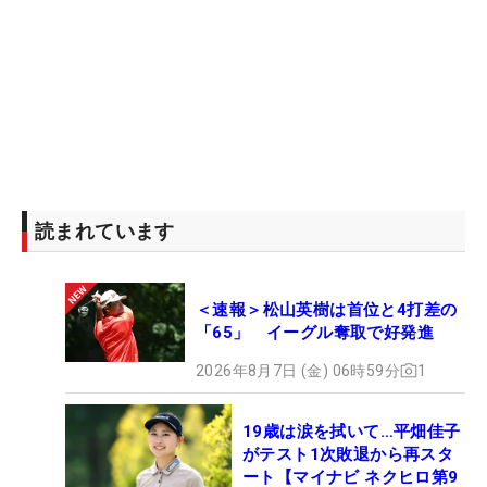
読まれています
＜速報＞松山英樹は首位と4打差の
「65」 イーグル奪取で好発進
2026年8月7日 (金) 06時59分
1
19歳は涙を拭いて…平畑佳子
がテスト1次敗退から再スタ
ート【マイナビ ネクヒロ第9