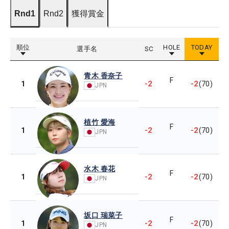
Rnd1
Rnd2
獲得賞金
順位
HOLE
TODAY
選手名
SC
青木 香奈子
F
-2
-2
1
(70)
JPN
植竹 愛海
F
-2
-2
1
(70)
JPN
水木 春花
F
-2
-2
1
(70)
JPN
坂口 瑞菜子
F
-2
-2
1
(70)
JPN