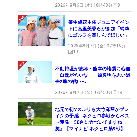
2026年8月6日 (木) 18時43分
8
笹生優花主催ジュニアイベン
トに宮里美香らが参加「純粋
にゴルフを楽しんでほしい」
2026年8月7日 (金) 07時15分
19
不動裕理が故郷・熊本の地震に心痛
「自然が怖いな」 被災地を思い過
去2勝の戦いへ
2026年8月7日 (金) 07時50分
19
地元で初Vスルリも大竹麻琴がブレ
イクの予感…ネクヒロ参戦からベス
ト連発「50台に近づいてますね
笑」【マイナビ ネクヒロ第9戦】