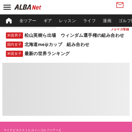
全ツアー
ギア
レッスン
ライフ
漫画
ゴルフ
メルマガ登録
松山英樹ら出場 ウィンダム選手権の組み合わせ
米国男子
北海道meijiカップ 組み合わせ
国内女子
最新の世界ランキング
米国女子
マイナビネクストヒロインゴルフツアー