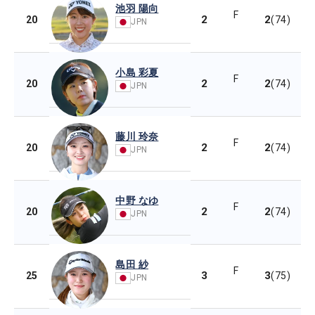
池羽 陽向
F
2
2
20
(74)
JPN
小島 彩夏
F
2
2
20
(74)
JPN
藤川 玲奈
F
2
2
20
(74)
JPN
中野 なゆ
F
2
2
20
(74)
JPN
島田 紗
F
3
3
25
(75)
JPN