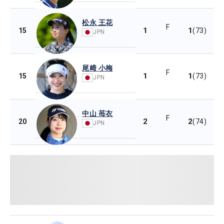
松永 王花
F
1
1
15
(73)
JPN
尾﨑 小梅
F
1
1
15
(73)
JPN
中山 苺衣
F
2
2
20
(74)
JPN