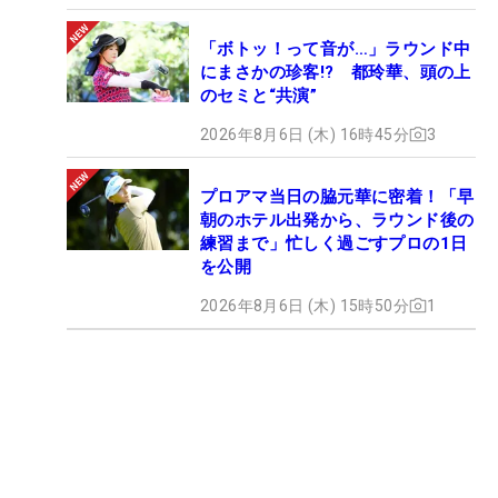
「ボトッ！って音が…」ラウンド中
にまさかの珍客!? 都玲華、頭の上
のセミと“共演”
2026年8月6日 (木) 16時45分
3
プロアマ当日の脇元華に密着！「早
朝のホテル出発から、ラウンド後の
練習まで」忙しく過ごすプロの1日
を公開
2026年8月6日 (木) 15時50分
1