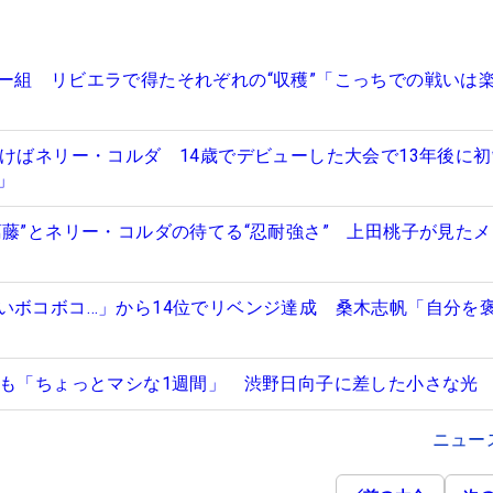
ー組 リビエラで得たそれぞれの“収穫”「こっちでの戦いは
つけばネリー・コルダ 14歳でデビューした大会で13年後に
分」
葛藤”とネリー・コルダの待てる“忍耐強さ” 上田桃子が見た
いボコボコ…」から14位でリベンジ達成 桑木志帆「自分を
すも「ちょっとマシな1週間」 渋野日向子に差した小さな光
ニュー