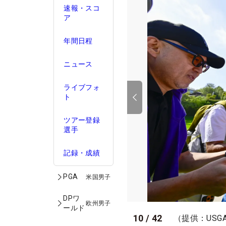
速報・スコ
ア
年間日程
ニュース
ライブフォ
ト
ツアー登録
選手
記録・成績
PGA
米国男子
DPワ
欧州男子
ールド
10
/
42
（提供：USG