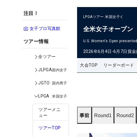
注目！
LPGAツアー
米国女子
全米女子オープン
女子プロ写真館
ツアー情報
U.S. Women's Open presented 
2026年6月4日-6月7日
賞金
全ツアー
大会TOP
リーダーボード
JLPGA
国内女子
JGTO
国内男子
LPGA
米国女子
ツアーメニ
事前
Round1
Round2
ュー
ツアーTOP