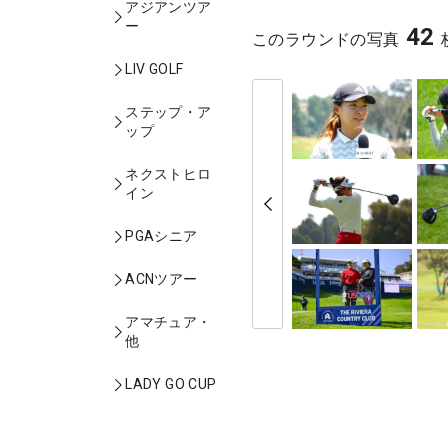
アジアンツア
ー
42
このラウンドの写真
LIV GOLF
ステップ・ア
ップ
ネクストヒロ
イン
PGAシニア
ACNツアー
アマチュア・
他
LADY GO CUP