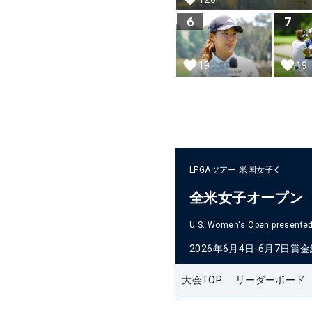
6
7
19
19
LPGAツアー
米国女子
全米女子オープン
U.S. Women's Open presented 
2026年6月4日-6月7日
賞金
大会TOP
リーダーボード