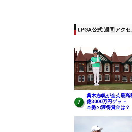
LPGA公式 週間アク
桑木志帆が全英最高
億3000万円ゲット
1
本勢の獲得賞金は？