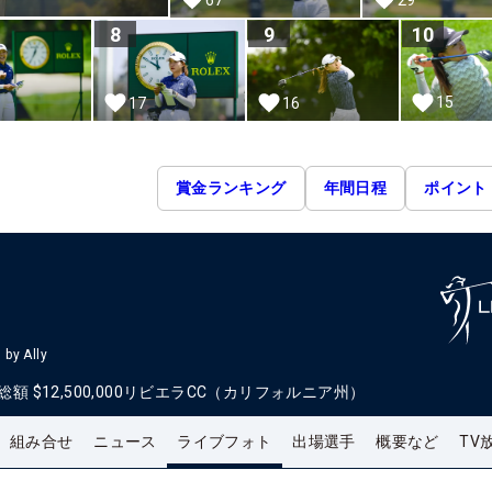
8
9
10
15
17
16
賞金ランキング
年間日程
ポイント
by Ally
総額
$12,500,000
リビエラCC（カリフォルニア州）
組み合せ
ニュース
ライブフォト
出場選手
概要など
TV