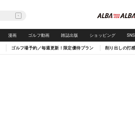
漫画
ゴルフ動画
雑誌出版
ショッピング
SN
ゴルフ場予約／毎週更新！限定優待プラン
削り出しの打