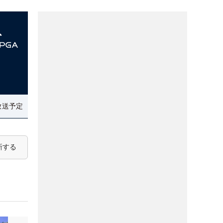
放送予定
新する