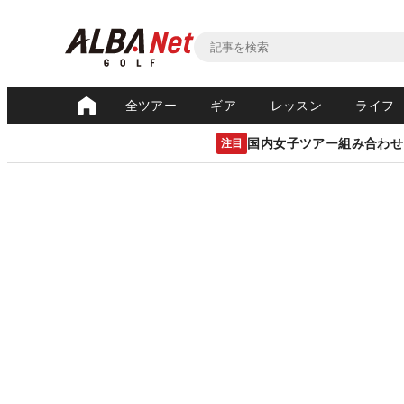
全ツアー
ギア
レッスン
ライフ
国内女子ツアー組み合わせ
注目