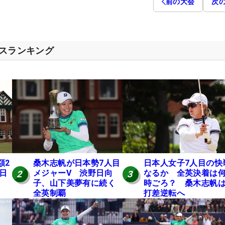
前の大会
次
セスランキング
額2
桑木志帆が日本勢7人目
日本人女子7人目の快
 日
メジャーV 渋野日向
なるか 全英決着は
2
3
子、山下美夢有に続く
時ごろ？ 桑木志帆は
全英制覇
打差逆転へ