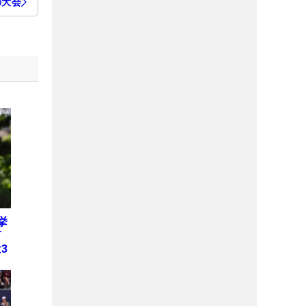
の大会
挙
何
3