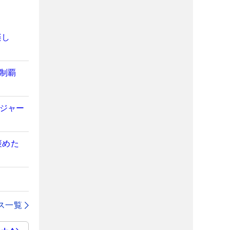
楽し
初制覇
メジャー
褒めた
ス一覧