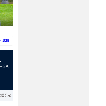
・成績
放送予定