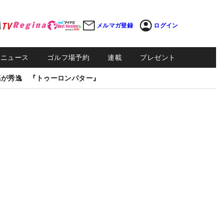
メルマガ登録
ログイン
Sニュース
ゴルフ場予約
連載
プレゼント
感が秀逸 『トゥーロンパター』