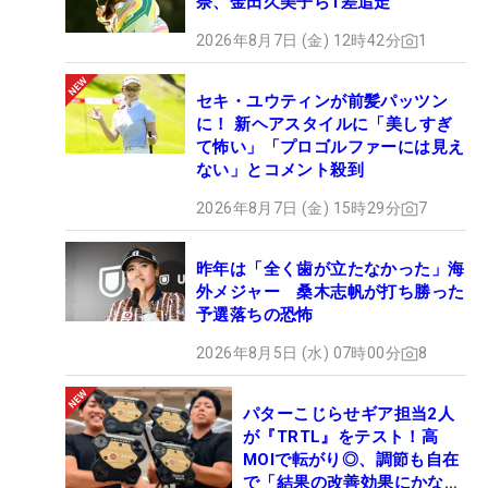
奈、金田久美子ら1差追走
2026年8月7日 (金) 12時42分
1
セキ・ユウティンが前髪パッツン
に！ 新ヘアスタイルに「美しすぎ
て怖い」「プロゴルファーには見え
ない」とコメント殺到
2026年8月7日 (金) 15時29分
7
昨年は「全く歯が立たなかった」海
外メジャー 桑木志帆が打ち勝った
予選落ちの恐怖
2026年8月5日 (水) 07時00分
8
パターこじらせギア担当2人
が『TRTL』をテスト！高
MOIで転がり◎、調節も自在
で「結果の改善効果にかなり