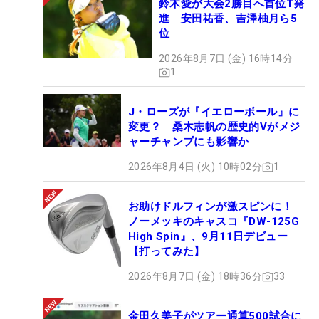
鈴木愛が大会2勝目へ首位T発
進 安田祐香、吉澤柚月ら5
位
2026年8月7日 (金) 16時14分
1
J・ローズが『イエローボール』に
変更？ 桑木志帆の歴史的Vがメジ
ャーチャンプにも影響か
2026年8月4日 (火) 10時02分
1
お助けドルフィンが激スピンに！
ノーメッキのキャスコ『DW-125G
High Spin』、9月11日デビュー
【打ってみた】
2026年8月7日 (金) 18時36分
33
金田久美子がツアー通算500試合に