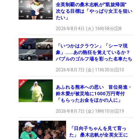
全英制覇の桑木志帆が“凱旋帰国”
次なる目標は「やっぱり女王を狙い
たい」
2026年8月4日 (火) 16時58分
8
「いつかはクラウン」「シーマ現
象」……あの熱狂を覚えているか？
バブルのゴルフ場を彩った名車たち
2026年8月7日 (金) 11時30分
10
あふれる熊本への思い 首位発進・
鈴木愛が被災地に1000万円寄付
「もらったお金をほかの人に」
2026年8月7日 (金) 18時10分
19
「日向子ちゃんを見て育っ
た」 桑木志帆が全英女王に