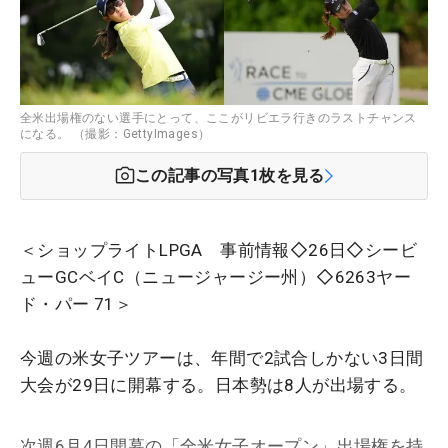
全米出場権のない選手にとって、ここがリビエラ行きのラストチャンス
になる。 （撮影：GettyImages）
この記事の写真
1
枚を見る
＜ショップライトLPGA 事前情報◇26日◇シービ
ューGCベイC（ニュージャージー州）◇6263ヤー
ド・パー 71＞
今週の米女子ツアーは、年間で2試合しかない3日間
大会が29日に開幕する。日本勢は8人が出場する。
次週6月4日開幕の「全米女子オープン」出場権を持