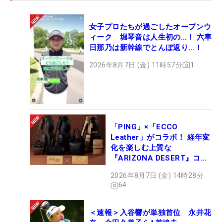
女子プロたちが過ごしたオープンウ
ィーク 堀琴音は人生初の…！ 六車
日那乃は新幹線でとんぼ返り…！
2026年8月7日 (金) 11時57分
1
「PING」×「ECCO
Leather」がコラボ！ 経年変
化を楽しむ上質な
『ARIZONA DESERT』コレ
クション、9月15日限定デビ
2026年8月7日 (金) 14時28分
ュー
64
＜速報＞入谷響が単独首位 永井花