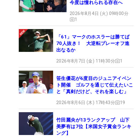
今度は憧れられる存在へ
2026年8月4日 (火) 09時00分
1
「61」マークのホスラーは勝てば
70人抜き！ 大逆転プレーオフ進
出なるか
2026年8月7日 (金) 11時30分
1
笹生優花が6度目のジュニアイベン
ト開催 ゴルフを通じて伝えたいこ
と「真剣だけど、それを楽しむ」
2026年8月6日 (木) 17時43分
19
竹田麗央が13ランクアップ 山下
美夢有は7位【米国女子賞金ランキ
ング】