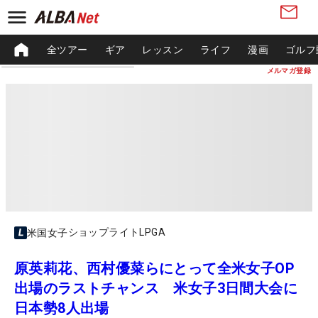
全ツアー
ギア
レッスン
ライフ
漫画
ゴルフ
メルマガ登録
ショップライトLPGA
米国女子
原英莉花、西村優菜らにとって全米女子OP
出場のラストチャンス 米女子3日間大会に
日本勢8人出場