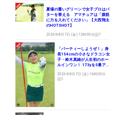
夏場の重いグリーンで女子プロはパ
ターを替える アマチュアは「腹筋
に力を入れてください」【大西翔太
のHOTSHOT】
2026年8月7日 (金) 12時00分
7
「パーティーしようぜ！」身
長154cmの小さなドラコン女
子・鈴木真緒が人生初のホー
ルインワン！ 173yを5番アイ
アンで会心のショット
2026年8月7日 (金) 16時00分
1