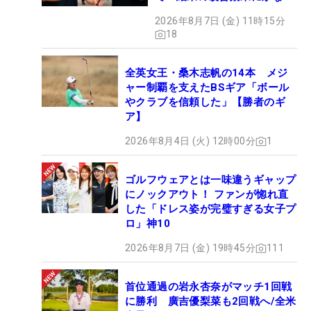
の意外性」
2026年8月7日 (金) 11時15分
18
全英女王・桑木志帆の14本 メジ
ャー制覇を支えたBSギア「ボール
やクラブを信頼した」【勝者のギ
ア】
2026年8月4日 (火) 12時00分
1
ゴルフウェアとは一味違うギャップ
にノックアウト！ ファンが惚れ直
した「ドレス姿が完璧すぎる女子プ
ロ」神10
2026年8月7日 (金) 19時45分
111
首位通過の岩永杏奈がマッチ1回戦
に勝利 廣吉優梨菜も2回戦へ/全米