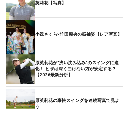
英莉花【写真】
このほか、渋野日向子、吉田優利が出場。渋野は昨
年の全米女子オープントップ10による資格で、吉田
は予選会を通過してリビエラ行きを決めている。今
季は苦しいシーズンが続いているが、この“前哨
小祝さくら×竹田麗央の振袖姿【レア写真】
戦”で弾みをつけたい。
賞金総額は200万ドル（3億1600万円）がかけら
原英莉花が“浅い沈み込み”のスイングに進
れ、優勝で得られるポイントは4日間の平場大会と
化！ ヒザは深く曲げない方が安定する？
同じ500ptとなる。
【2026最新分析】
原英莉花の豪快スイングを連続写真で見よ
う