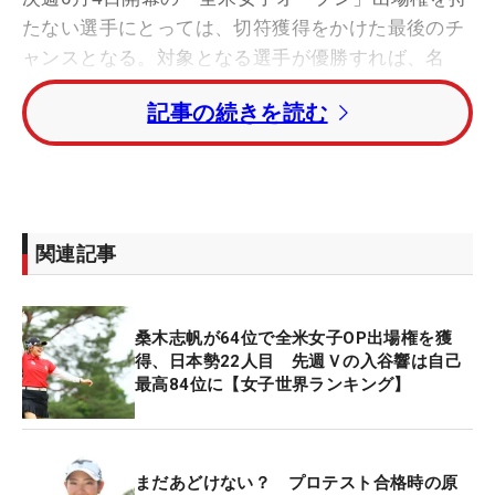
たない選手にとっては、切符獲得をかけた最後のチ
ャンスとなる。対象となる選手が優勝すれば、名
門・リビエラCC（カリフォルニア州）で開催される
記事の続きを読む
本戦出場が決定する。
日本勢では原英莉花、馬場咲希、西村優菜、櫻井心
那がその対象者。今大会は世界ランク1位のネリ
ー・コルダ（米国）、同2位のジーノ・ティティク
関連記事
ル（タイ）ら好調のトップ勢が不在というのも追い
風だ。
桑木志帆が64位で全米女子OP出場権を獲
世界トップ20でエントリーしているのは、7位のチ
得、日本勢22人目 先週Ｖの入谷響は自己
ャーリー・ハル（イングランド）、15位のチェ・ヘ
最高84位に【女子世界ランキング】
ジン（韓国）、18位の岩井明愛、20位の岩井千怜の
4人のみ。山下美夢有（8位）、西郷真央（16位）ら
も欠場という状況で、チャンスは広がる。
まだあどけない？ プロテスト合格時の原