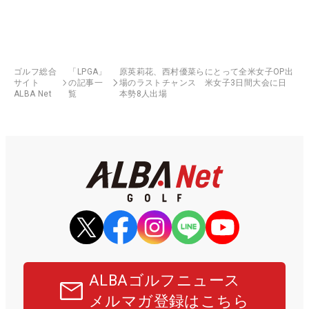
ゴルフ総合
「LPGA」
原英莉花、西村優菜らにとって全米女子OP出
サイト
の記事一
場のラストチャンス 米女子3日間大会に日
ALBA Net
覧
本勢8人出場
ALBAゴルフニュース
メルマガ登録はこちら