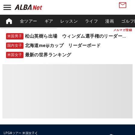
全ツアー
ギア
レッスン
ライフ
漫画
ゴルフ
メルマガ登録
松山英樹ら出場 ウィンダム選手権のリーダーボード
米国男子
北海道meijiカップ リーダーボード
国内女子
最新の世界ランキング
米国女子
LPGAツアー
米国女子