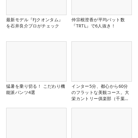
最新モデル『FJクオンタム』
仲宗根澄香が平均パット数
を石井良介プロがチェック
『TRTL』で6人抜き！
猛暑を乗り切る！ こだわり機
インター5分、都心から60分
能派パンツ4選
のフラットな美観コース。大
栄カントリー俱楽部（千葉
県）