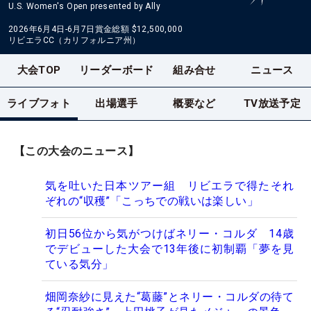
U.S. Women's Open presented by Ally
2026年6月4日-6月7日
賞金総額
$12,500,000
リビエラCC（カリフォルニア州）
大会TOP
リーダーボード
組み合せ
ニュース
ライブフォト
出場選手
概要など
TV放送予定
【この大会のニュース】
気を吐いた日本ツアー組 リビエラで得たそれ
ぞれの“収穫”「こっちでの戦いは楽しい」
初日56位から気がつけばネリー・コルダ 14歳
でデビューした大会で13年後に初制覇「夢を見
ている気分」
畑岡奈紗に見えた“葛藤”とネリー・コルダの待て