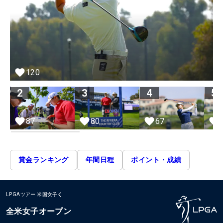
120
2
3
4
5
67
87
80
賞金ランキング
年間日程
ポイント・成績
LPGAツアー
米国女子
全米女子オープン