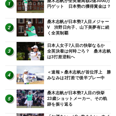
桑木志帆が全英最高額2億3000万
1
円ゲット 日本勢の獲得賞金は？
桑木志帆が日本勢7人目メジャー
2
V 渋野日向子、山下美夢有に続
く全英制覇
日本人女子7人目の快挙なるか
3
全英決着は何時ごろ？ 桑木志帆
は3打差逆転へ
＜速報＞桑木志帆が首位浮上 勝
4
みなみは2打差で後半プレー中
桑木志帆が日本勢7人目の快挙
5
23歳ショットメーカー、その軌
跡を振り返る