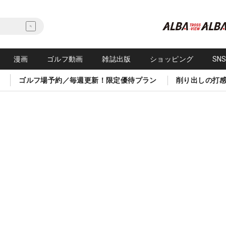
漫画
ゴルフ動画
雑誌出版
ショッピング
SN
ゴルフ場予約／毎週更新！限定優待プラン
削り出しの打