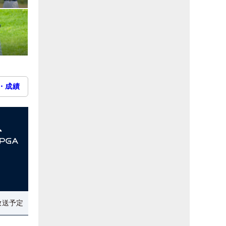
・成績
放送予定