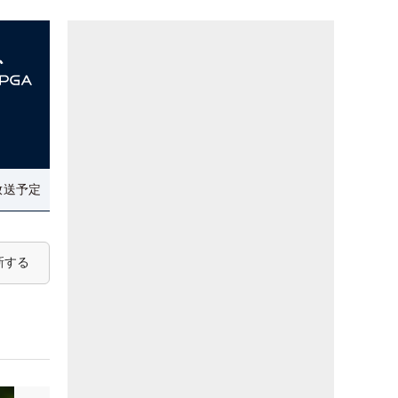
放送予定
新する