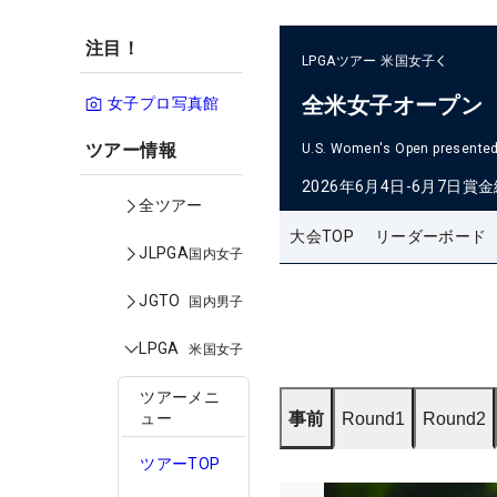
注目！
LPGAツアー
米国女子
全米女子オープン
女子プロ写真館
ツアー情報
U.S. Women's Open presented 
2026年6月4日-6月7日
賞金
全ツアー
大会TOP
リーダーボード
JLPGA
国内女子
JGTO
国内男子
LPGA
米国女子
ツアーメニ
事前
Round1
Round2
ュー
ツアーTOP