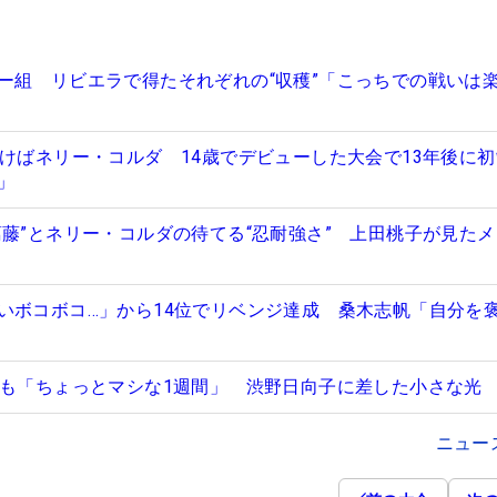
ー組 リビエラで得たそれぞれの“収穫”「こっちでの戦いは
つけばネリー・コルダ 14歳でデビューした大会で13年後に
分」
葛藤”とネリー・コルダの待てる“忍耐強さ” 上田桃子が見た
いボコボコ…」から14位でリベンジ達成 桑木志帆「自分を
すも「ちょっとマシな1週間」 渋野日向子に差した小さな光
ニュー