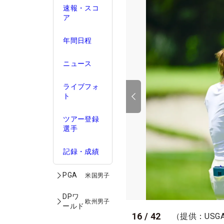
速報・スコ
ア
年間日程
ニュース
ライブフォ
ト
ツアー登録
選手
記録・成績
PGA
米国男子
DPワ
欧州男子
ールド
16
/
42
（提供：USG