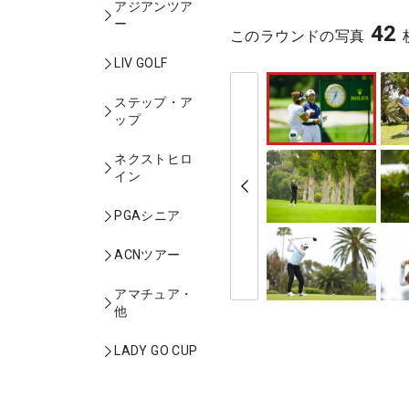
アジアンツア
ー
42
このラウンドの写真
LIV GOLF
ステップ・ア
ップ
ネクストヒロ
イン
PGAシニア
ACNツアー
アマチュア・
他
LADY GO CUP