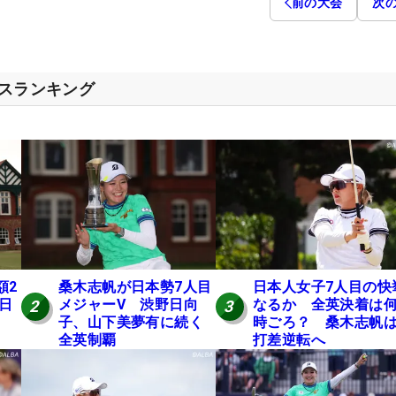
前の大会
次
セスランキング
額2
桑木志帆が日本勢7人目
日本人女子7人目の快
 日
メジャーV 渋野日向
なるか 全英決着は
2
3
子、山下美夢有に続く
時ごろ？ 桑木志帆は
全英制覇
打差逆転へ