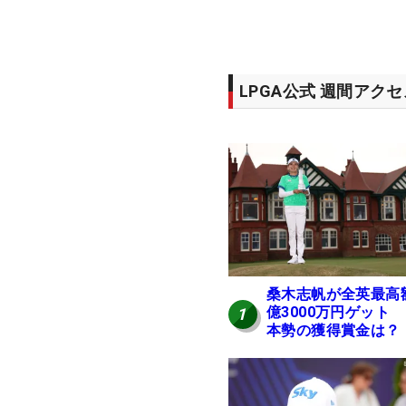
LPGA公式 週間アク
桑木志帆が全英最高
億3000万円ゲット
1
本勢の獲得賞金は？