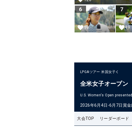
6
7
19
19
LPGAツアー
米国女子
全米女子オープン
U.S. Women's Open presented 
2026年6月4日-6月7日
賞金
大会TOP
リーダーボード