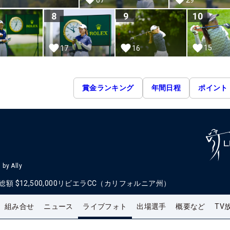
8
9
10
15
17
16
賞金ランキング
年間日程
ポイント
by Ally
総額
$12,500,000
リビエラCC（カリフォルニア州）
組み合せ
ニュース
ライブフォト
出場選手
概要など
TV