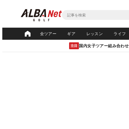
全ツアー
ギア
レッスン
ライフ
国内女子ツアー組み合わせ
注目