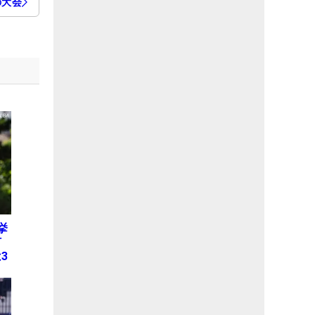
の大会
挙
何
3