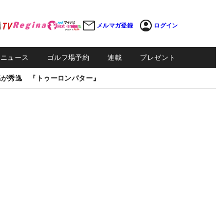
メルマガ登録
ログイン
Sニュース
ゴルフ場予約
連載
プレゼント
感が秀逸 『トゥーロンパター』