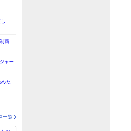
楽し
初制覇
メジャー
褒めた
ス一覧