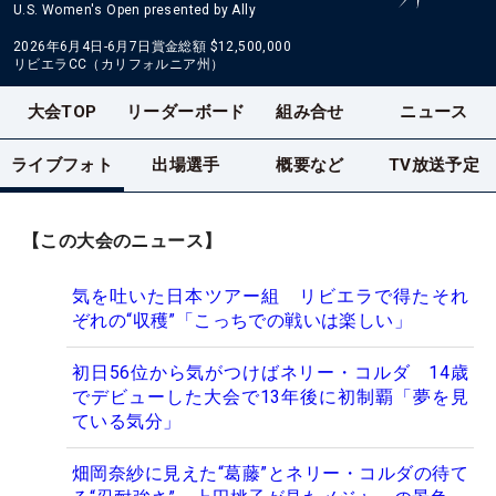
U.S. Women's Open presented by Ally
2026年6月4日-6月7日
賞金総額
$12,500,000
リビエラCC（カリフォルニア州）
大会TOP
リーダーボード
組み合せ
ニュース
ライブフォト
出場選手
概要など
TV放送予定
【この大会のニュース】
気を吐いた日本ツアー組 リビエラで得たそれ
ぞれの“収穫”「こっちでの戦いは楽しい」
初日56位から気がつけばネリー・コルダ 14歳
でデビューした大会で13年後に初制覇「夢を見
ている気分」
畑岡奈紗に見えた“葛藤”とネリー・コルダの待て