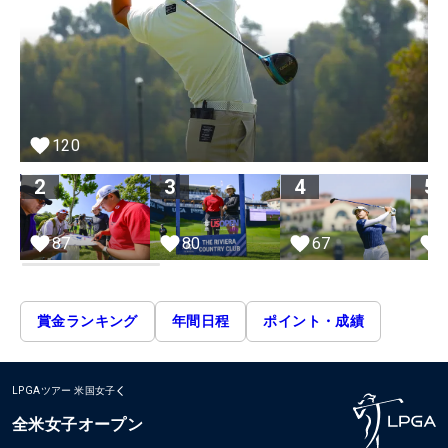
120
2
3
4
5
87
80
67
賞金ランキング
年間日程
ポイント・成績
LPGAツアー
米国女子
全米女子オープン