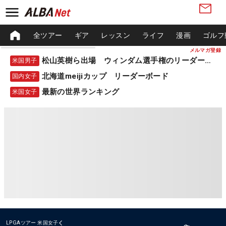
全ツアー
ギア
レッスン
ライフ
漫画
ゴルフ
メルマガ登録
松山英樹ら出場 ウィンダム選手権のリーダーボード
米国男子
北海道meijiカップ リーダーボード
国内女子
最新の世界ランキング
米国女子
LPGAツアー
米国女子