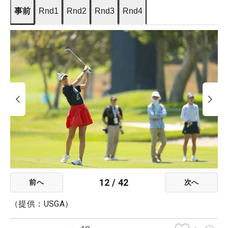
事前
Rnd1
Rnd2
Rnd3
Rnd4
12
/
42
前へ
次へ
（提供：USGA）