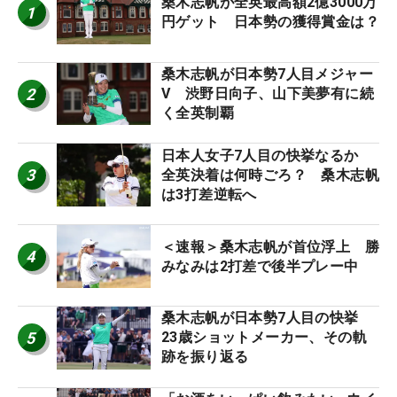
桑木志帆が全英最高額2億3000万
1
円ゲット 日本勢の獲得賞金は？
桑木志帆が日本勢7人目メジャー
2
V 渋野日向子、山下美夢有に続
く全英制覇
日本人女子7人目の快挙なるか
3
全英決着は何時ごろ？ 桑木志帆
は3打差逆転へ
＜速報＞桑木志帆が首位浮上 勝
4
みなみは2打差で後半プレー中
桑木志帆が日本勢7人目の快挙
5
23歳ショットメーカー、その軌
跡を振り返る