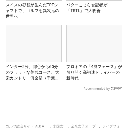
スイスの叡智が生んだTPTシ
パターこじらせ記者が
ャフトで、ゴルフを異次元の
「TRTL」で大改善
世界へ
インター5分、都心から60分
プロギアの「4層フェース」が
のフラットな美観コース。大
切り開く高初速ドライバーの
栄カントリー俱楽部（千葉
新時代
県）
Recommended by
ゴルフ総合サイト ALBA
米国女
全米女子オープ
ライブフォ