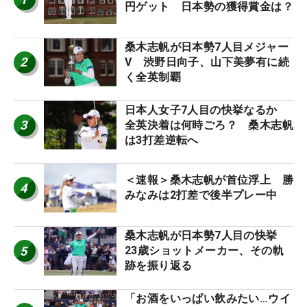
円ゲット 日本勢の獲得賞金は？
桑木志帆が日本勢7人目メジャー
2
V 渋野日向子、山下美夢有に続
く全英制覇
日本人女子7人目の快挙なるか
3
全英決着は何時ごろ？ 桑木志帆
は3打差逆転へ
＜速報＞桑木志帆が首位浮上 勝
4
みなみは2打差で後半プレー中
桑木志帆が日本勢7人目の快挙
5
23歳ショットメーカー、その軌
跡を振り返る
「お酒をいっぱい飲みたい…ウイ