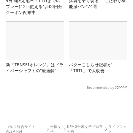
4日間限定配布！11月までの
猛暑を乗り切る！ こだわり機
プレーに2回使える1,500円分
能派パンツ4選
クーポン配布中！
新『TENSEIオレンジ』はドラ
パターこじらせ記者が
イバーシャフトの“最適解”
「TRTL」で大改善
Recommended by
ゴルフ総合サイト
米国女
KPMG全米女子プロ選
ライブフォ
ALBA Net
子
手権
ト