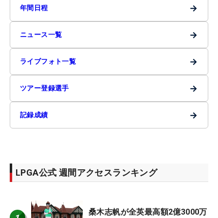
→
年間日程
→
ニュース一覧
→
ライブフォト一覧
→
ツアー登録選手
→
記録成績
LPGA公式 週間アクセスランキング
桑木志帆が全英最高額2億3000万
1