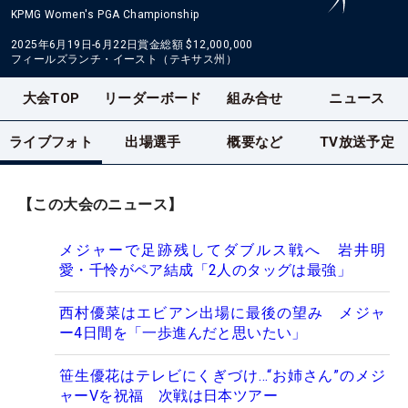
KPMG Women's PGA Championship
2025年6月19日-6月22日
賞金総額
$12,000,000
フィールズランチ・イースト（テキサス州）
大会TOP
リーダーボード
組み合せ
ニュース
ライブフォト
出場選手
概要など
TV放送予定
【この大会のニュース】
メジャーで足跡残してダブルス戦へ 岩井明
愛・千怜がペア結成「2人のタッグは最強」
西村優菜はエビアン出場に最後の望み メジャ
ー4日間を「一歩進んだと思いたい」
笹生優花はテレビにくぎづけ…“お姉さん”のメジ
ャーVを祝福 次戦は日本ツアー