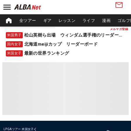
全ツアー
ギア
レッスン
ライフ
漫画
ゴルフ
メルマガ登録
松山英樹ら出場 ウィンダム選手権のリーダーボード
米国男子
北海道meijiカップ リーダーボード
国内女子
最新の世界ランキング
米国女子
LPGAツアー
米国女子