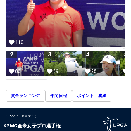
110
2
3
4
5
39
80
28
賞金ランキング
年間日程
ポイント・成績
LPGAツアー
米国女子
KPMG全米女子プロ選手権