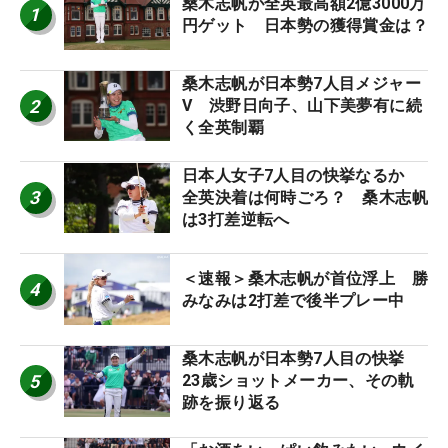
桑木志帆が全英最高額2億3000万
1
円ゲット 日本勢の獲得賞金は？
桑木志帆が日本勢7人目メジャー
2
V 渋野日向子、山下美夢有に続
く全英制覇
日本人女子7人目の快挙なるか
3
全英決着は何時ごろ？ 桑木志帆
は3打差逆転へ
＜速報＞桑木志帆が首位浮上 勝
4
みなみは2打差で後半プレー中
桑木志帆が日本勢7人目の快挙
5
23歳ショットメーカー、その軌
跡を振り返る