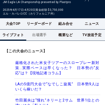
JM Eagle LA Championship presented by Plastpro
2025年4月17日-4月20日
賞金総額
$3,750,000
エル・カバレロCC（カリフォルニア州）
大会TOP
リーダーボード
組み合せ
ニュース
ライブフォト
出場選手
概要など
TV放送予定
【この大会のニュース】
厳格化された米女子ツアーのスロープレー新対
策…実際ペースは早くなった？ 日本勢の“反
応”は？【現地記者コラム】
LAの5億円大会で“なでしこ旋風” 日本勢9人は
いくら稼いだ？
竹田麗央は“憧れ”ネリーと2サム 世界1位との