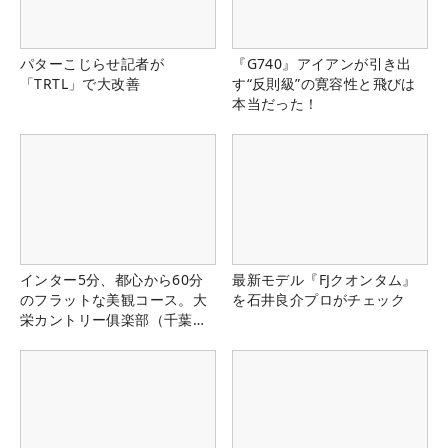
パターこじらせ記者が
『G740』アイアンが引き出
「TRTL」で大改善
す“反則級”の寛容性と飛びは
本当だった！
インター5分、都心から60分
最新モデル『FJクオンタム』
のフラットな美観コース。大
を石井良介プロがチェック
栄カントリー俱楽部（千葉
県）