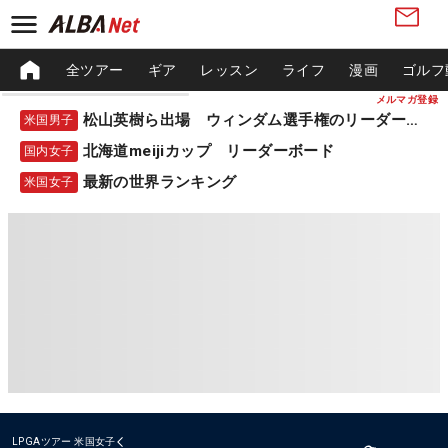
全ツアー
ギア
レッスン
ライフ
漫画
ゴルフ
メルマガ登録
松山英樹ら出場 ウィンダム選手権のリーダーボード
米国男子
北海道meijiカップ リーダーボード
国内女子
最新の世界ランキング
米国女子
LPGAツアー
米国女子