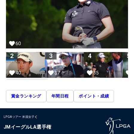
60
2
3
4
5
40
37
35
賞金ランキング
年間日程
ポイント・成績
LPGAツアー
米国女子
JMイーグルLA選手権