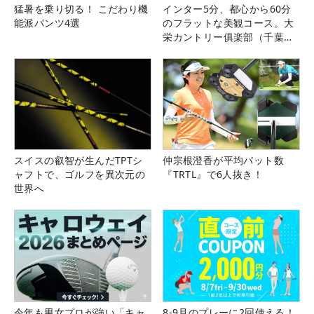
猛暑を乗り切る！ こだわり機
インター5分、都心から60分
能派パンツ4選
のフラットな美観コース。大
栄カントリー俱楽部（千葉
県）
スイスの叡智が生んだTPTシ
仲宗根澄香が平均パット数
ャフトで、ゴルフを異次元の
『TRTL』で6人抜き！
世界へ
今年も男女プロが強い「キャ
8-9月のプレーに2回使える！