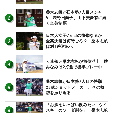
桑木志帆が日本勢7人目メジャー
2
V 渋野日向子、山下美夢有に続
く全英制覇
日本人女子7人目の快挙なるか
3
全英決着は何時ごろ？ 桑木志帆
は3打差逆転へ
＜速報＞桑木志帆が首位浮上 勝
4
みなみは2打差で後半プレー中
桑木志帆が日本勢7人目の快挙
5
23歳ショットメーカー、その軌
跡を振り返る
「お酒をいっぱい飲みたい…ウイ
6
スキーのソーダ割を」 桑木志帆