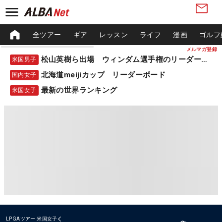
全ツアー
ギア
レッスン
ライフ
漫画
ゴルフ
メルマガ登録
松山英樹ら出場 ウィンダム選手権のリーダーボード
米国男子
北海道meijiカップ リーダーボード
国内女子
最新の世界ランキング
米国女子
LPGAツアー
米国女子