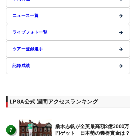
→
ニュース一覧
→
ライブフォト一覧
→
ツアー登録選手
→
記録成績
LPGA公式 週間アクセスランキング
桑木志帆が全英最高額2億3000万
1
円ゲット 日本勢の獲得賞金は？