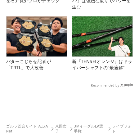
を石井良介プロがチェック
27』は強烈な蹴りでパワーを
生む
パターこじらせ記者が
新『TENSEIオレンジ』はドラ
「TRTL」で大改善
イバーシャフトの“最適解”
Recommended by
ゴルフ総合サイト ALBA
米国女
JMイーグルLA選
ライブフォ
Net
子
手権
ト