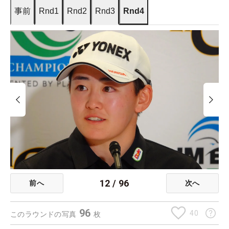
事前
Rnd1
Rnd2
Rnd3
Rnd4
12
/
96
前へ
次へ
96
40
このラウンドの写真
枚