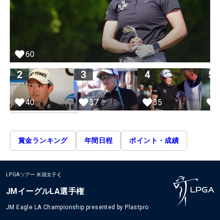
60
2
3
4
5
40
37
35
賞金ランキング
年間日程
ポイント・成績
LPGAツアー
米国女子
JMイーグルLA選手権
JM Eagle LA Championship presented by Plastpro