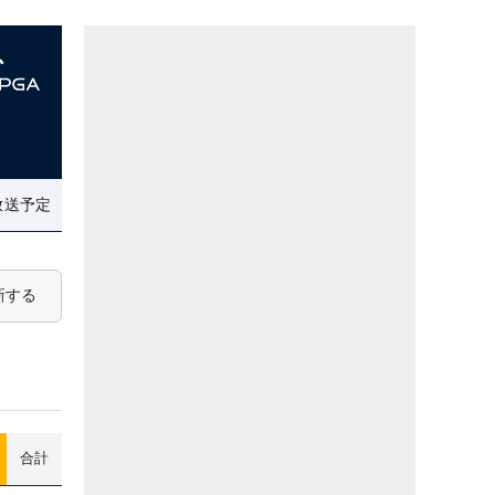
放送予定
新する
合計