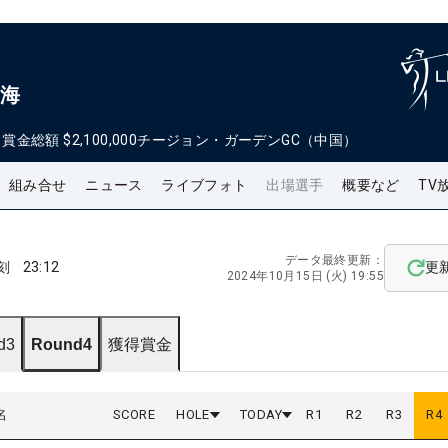
上海
日
賞金総額
$2,100,000
チージョン・ガーデンGC（中国）
組み合せ
ニュース
ライブフォト
出場選手
概要など
TV
データ最終更新：
刻
23:12
更
2024年10月15日 (火) 19:55
d3
Round4
獲得賞金
名
SCORE
HOLE
TODAY
R
1
R
2
R
3
R
4