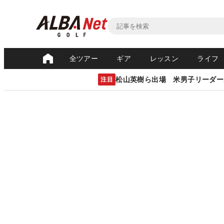
全ツアー
ギア
レッスン
ライフ
松山英樹ら出場 米男子リーダー
注目