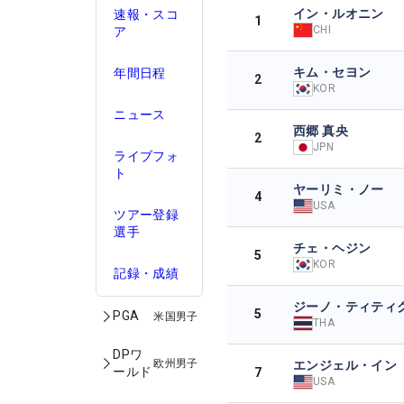
イン・ルオニン
速報・スコ
1
CHI
ア
キム・セヨン
年間日程
2
KOR
ニュース
西郷 真央
2
JPN
ライブフォ
ト
ヤーリミ・ノー
4
USA
ツアー登録
選手
チェ・ヘジン
5
KOR
記録・成績
ジーノ・ティティ
5
PGA
米国男子
THA
DPワ
欧州男子
エンジェル・イン
ールド
7
USA