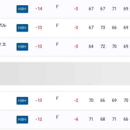
F
-14
-3
67
67
71
69
HBH
ボル
F
-13
-3
67
73
66
69
HBH
ィエ
F
-13
-3
64
72
70
69
HBH
F
-13
-2
70
66
69
70
HBH
F
-12
-6
71
68
71
66
HBH