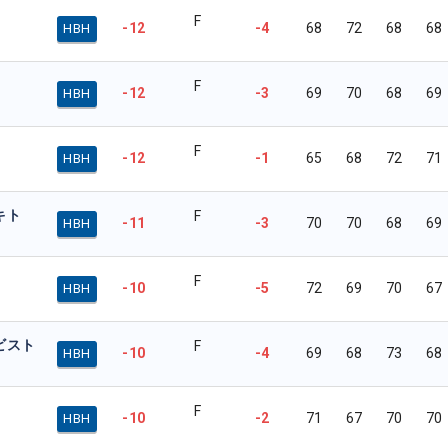
F
-12
-4
68
72
68
68
HBH
F
-12
-3
69
70
68
69
HBH
F
-12
-1
65
68
72
71
HBH
キト
F
-11
-3
70
70
68
69
HBH
F
-10
-5
72
69
70
67
HBH
ビスト
F
-10
-4
69
68
73
68
HBH
F
-10
-2
71
67
70
70
HBH