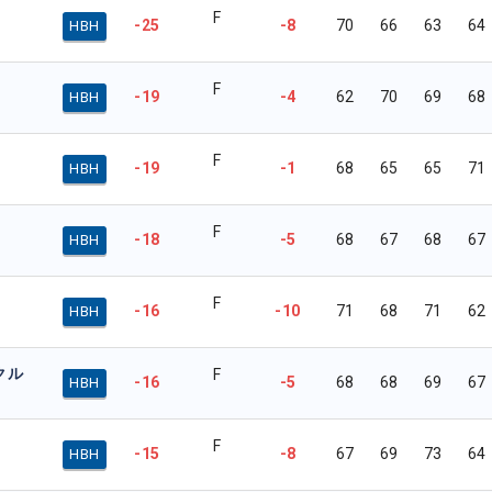
F
-25
-8
70
66
63
64
HBH
F
-19
-4
62
70
69
68
HBH
F
-19
-1
68
65
65
71
HBH
F
-18
-5
68
67
68
67
HBH
F
-16
-10
71
68
71
62
HBH
クル
F
-16
-5
68
68
69
67
HBH
F
-15
-8
67
69
73
64
HBH