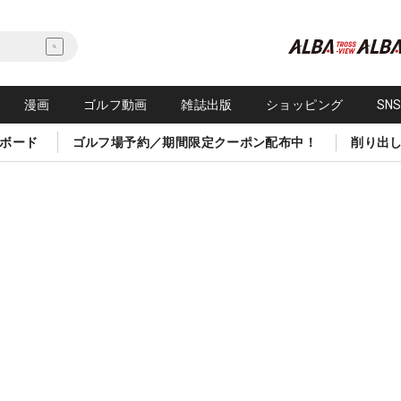
漫画
ゴルフ動画
雑誌出版
ショッピング
SN
ボード
ゴルフ場予約／期間限定クーポン配布中！
削り出