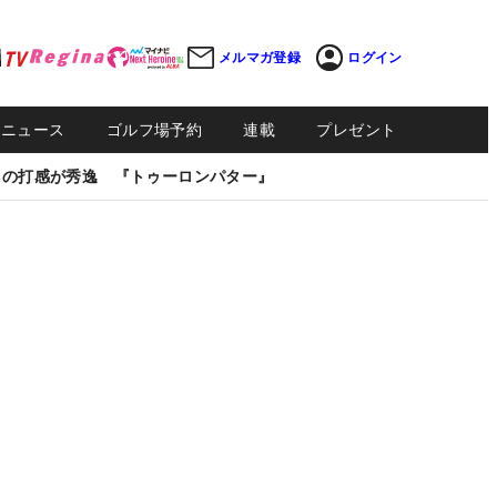
メルマガ登録
ログイン
Sニュース
ゴルフ場予約
連載
プレゼント
しの打感が秀逸 『トゥーロンパター』