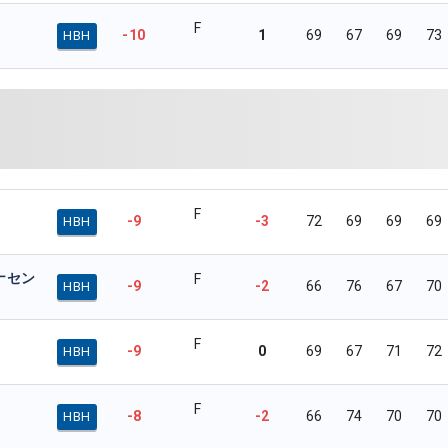
F
-10
1
69
67
69
73
HBH
F
-9
-3
72
69
69
69
HBH
ナセン
F
-9
-2
66
76
67
70
HBH
F
-9
0
69
67
71
72
HBH
F
-8
-2
66
74
70
70
HBH