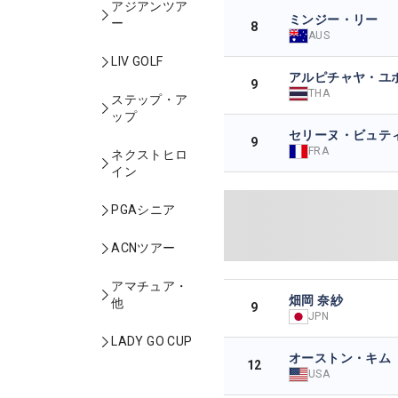
アジアンツア
ミンジー・リー
ー
8
AUS
LIV GOLF
アルピチャヤ・ユ
9
THA
ステップ・ア
ップ
セリーヌ・ビュテ
9
FRA
ネクストヒロ
イン
PGAシニア
ACNツアー
アマチュア・
畑岡 奈紗
他
9
JPN
LADY GO CUP
オーストン・キム
12
USA