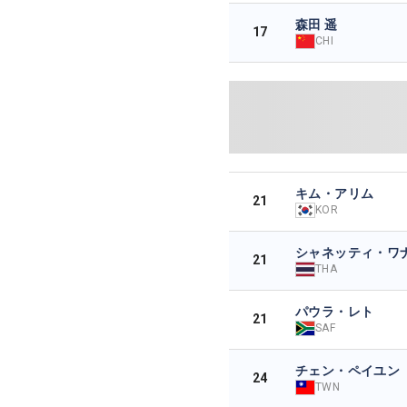
森田 遥
17
CHI
キム・アリム
21
KOR
シャネッティ・ワ
21
THA
パウラ・レト
21
SAF
チェン・ペイユン
24
TWN