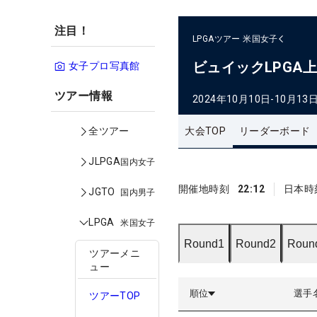
注目！
LPGAツアー
米国女子
ビュイックLPGA
女子プロ写真館
ツアー情報
2024年10月10日-10月13
大会TOP
リーダーボード
全ツアー
JLPGA
国内女子
開催地時刻
22:12
日本時
JGTO
国内男子
LPGA
米国女子
Round1
Round2
Roun
ツアーメニ
ュー
順位
選手
ツアーTOP