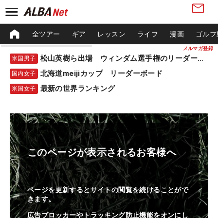
全ツアー
ギア
レッスン
ライフ
漫画
ゴルフ
メルマガ登録
松山英樹ら出場 ウィンダム選手権のリーダーボード
米国男子
北海道meijiカップ リーダーボード
国内女子
最新の世界ランキング
米国女子
このページが表示されるお客様へ
ページを更新するとサイトの閲覧を続けることがで
きます。
広告ブロッカーやトラッキング防止機能をオンにし