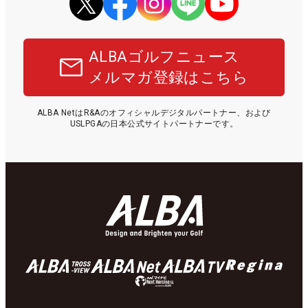
ALBAゴルフニュース
メルマガ登録はこちら
ALBA NetはR&Aのオフィシャルデジタルパートナー、および
USLPGAの日本公式サイトパートナーです。