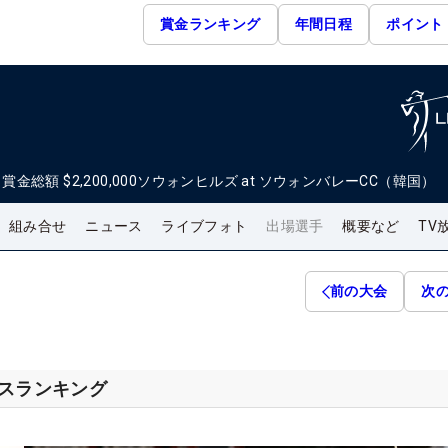
賞金ランキング
年間日程
ポイント
日
賞金総額
$2,200,000
ソウォンヒルズ at ソウォンバレーCC（韓国）
組み合せ
ニュース
ライブフォト
出場選手
概要など
TV
前の大会
次
セスランキング