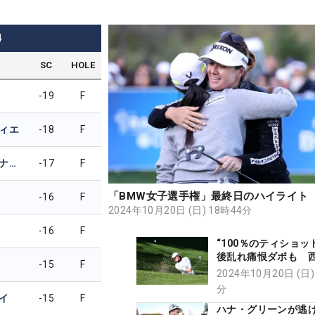
4
SC
HOLE
-19
F
ィエ
-18
F
シャネッティ・ワナセン
-17
F
「BMW女子選手権」最終日のハイライト
-16
F
2024年10月20日 (日) 18時44分
-16
F
“100％のティショッ
後乱れ痛恨ダボも 
-15
F
はグリーン上に悔い
2024年10月20日 (日)
トレーションが…」
分
イ
-15
F
ハナ・グリーンが逃