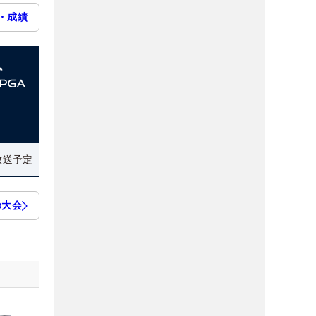
・成績
放送予定
の大会