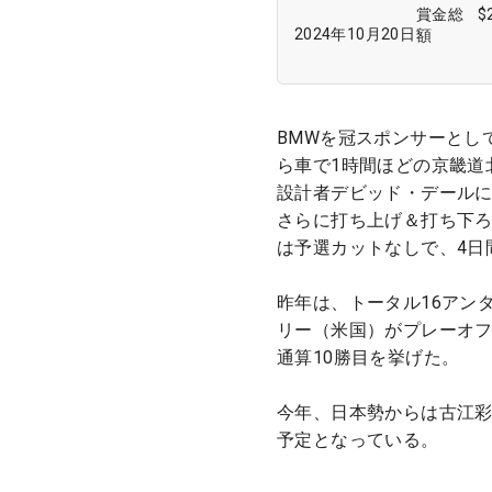
賞金総
$
2024年10月20日
額
BMWを冠スポンサーとし
ら車で1時間ほどの京畿道
設計者デビッド・デールに
さらに打ち上げ＆打ち下
は予選カットなしで、4日
昨年は、トータル16アン
リー（米国）がプレーオフ
通算10勝目を挙げた。
今年、日本勢からは古江
予定となっている。