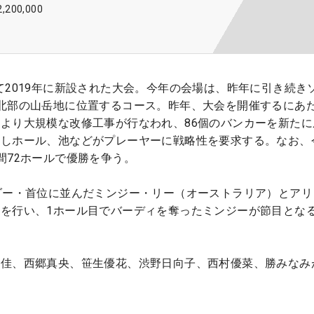
2,200,000
て2019年に新設された大会。今年の会場は、昨年に引き続き
北部の山岳地に位置するコース。昨年、大会を開催するにあ
より大規模な改修工事が行なわれ、86個のバンカーを新たに
ろしホール、池などがプレーヤーに戦略性を要求する。なお、
間72ホールで優勝を争う。
ダー・首位に並んだミンジー・リー（オーストラリア）とアリ
を行い、1ホール目でバーディを奪ったミンジーが節目とな
彩佳、西郷真央、笹生優花、渋野日向子、西村優菜、勝みなみ