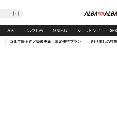
漫画
ゴルフ動画
雑誌出版
ショッピング
SN
ゴルフ場予約／毎週更新！限定優待プラン
削り出しの打