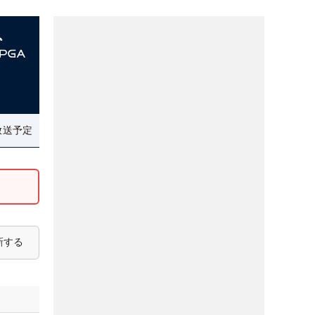
放送予定
新する