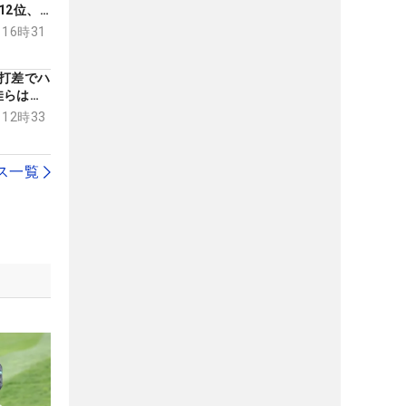
12位、
 16時31
打差でハ
佳らはス
 12時33
ス一覧