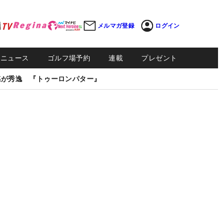
メルマガ登録
ログイン
Sニュース
ゴルフ場予約
連載
プレゼント
感が秀逸 『トゥーロンパター』