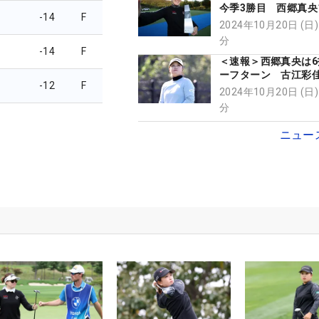
今季3勝目 西郷真央
-14
F
古江彩佳41位
2024年10月20日 (日)
分
-14
F
＜速報＞西郷真央は6
ーフターン 古江彩
-12
F
コアを落とし終盤へ
2024年10月20日 (日)
分
ニュー