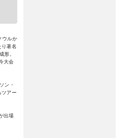
ソウルか
たり著名
成形。
今大会
ソン・
るツアー
が出場