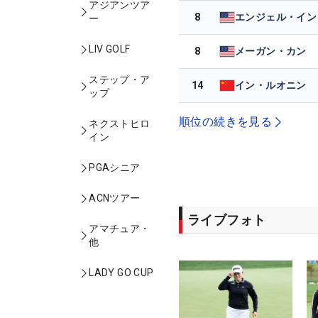
アジアンツア
8
エンジェル・イン
ー
LIV GOLF
8
メーガン・カン
ステップ・ア
14
イン・ルオニン
ップ
順位の続きを見る
ネクストヒロ
イン
PGAシニア
ACNツアー
ライブフォト
アマチュア・
他
LADY GO CUP