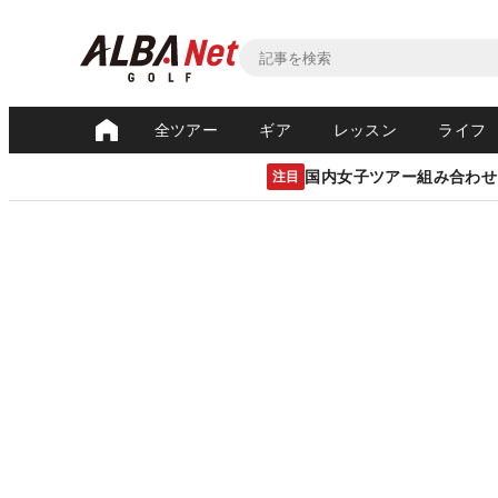
全ツアー
ギア
レッスン
ライフ
国内女子ツアー組み合わせ
注目