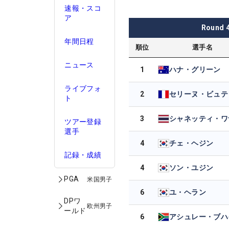
速報・スコ
ア
Round
年間日程
順位
選手名
ニュース
1
ハナ・グリーン
ライブフォ
2
セリーヌ・ビュテ
ト
3
ツアー登録
選手
4
チェ・ヘジン
記録・成績
4
ソン・ユジン
PGA
米国男子
6
ユ・ヘラン
DPワ
欧州男子
ールド
6
アシュレー・ブハ