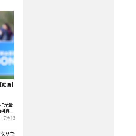
【動画】
ト”が最
西郷真央
「フラス
 17時13
げ切りで