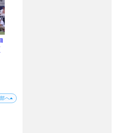
目
ト
を
上部へ