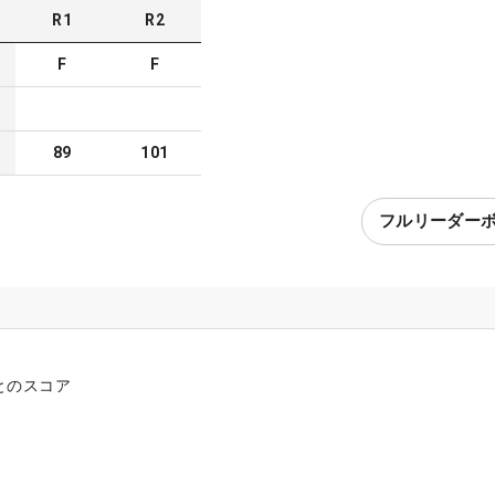
R
1
R
2
F
F
89
101
フルリーダー
とのスコア