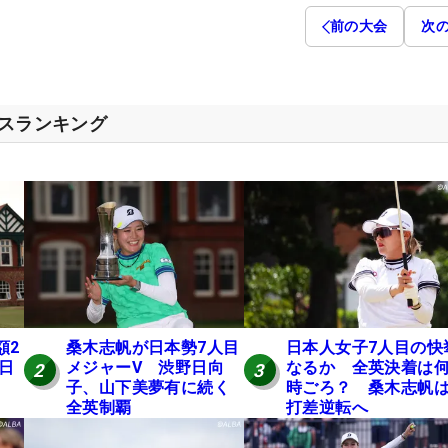
前の大会
次
セスランキング
額2
桑木志帆が日本勢7人目
日本人女子7人目の快
 日
メジャーV 渋野日向
なるか 全英決着は
2
3
子、山下美夢有に続く
時ごろ？ 桑木志帆は
全英制覇
打差逆転へ