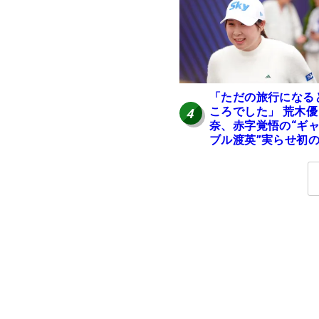
「ただの旅行になる
ころでした」 荒木優
4
奈、赤字覚悟の“ギ
ブル渡英”実らせ初
英へ