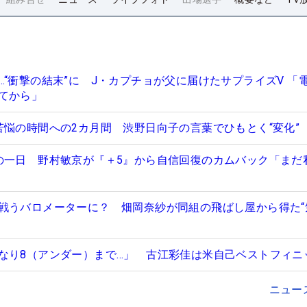
…“衝撃の結末”に J・カプチョが父に届けたサプライズV 「
てから」
苦悩の時間への2カ月間 渋野日向子の言葉でひもとく“変化”
の一日 野村敏京が『＋5』から自信回復のカムバック「まだ
戦うバロメーターに？ 畑岡奈紗が同組の飛ばし屋から得た“
なり8（アンダー）まで…」 古江彩佳は米自己ベストフィニ
ニュー