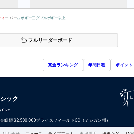
ティ
ー パー
ボギー
ダブルボギー以上
フルリーダーボード
賞金ランキング
年間日程
ポイント
ラシック
y Give
金総額
$2,500,000
ブライズフィールドCC（ミシガン州）
組み合せ
ニュース
ライブフォト
出場選手
概要など
TV