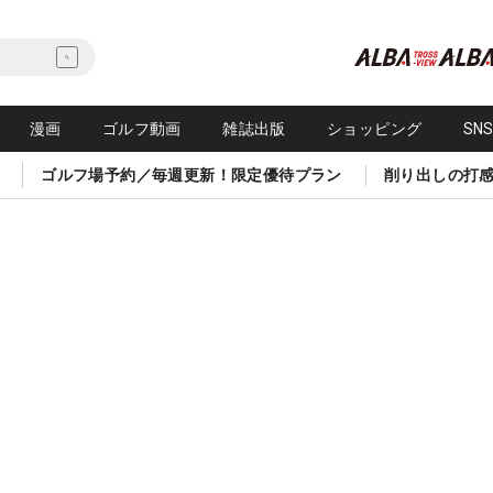
漫画
ゴルフ動画
雑誌出版
ショッピング
SN
ゴルフ場予約／毎週更新！限定優待プラン
削り出しの打