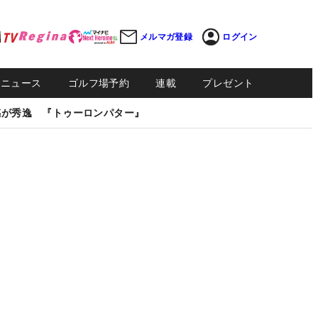
メルマガ登録
ログイン
Sニュース
ゴルフ場予約
連載
プレゼント
感が秀逸 『トゥーロンパター』