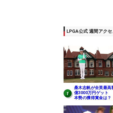
LPGA公式 週間アク
桑木志帆が全英最高
億3000万円ゲット
1
本勢の獲得賞金は？