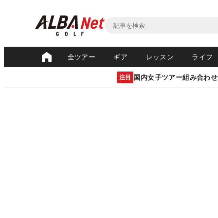
全ツアー
ギア
レッスン
ライフ
国内女子ツアー組み合わせ
注目