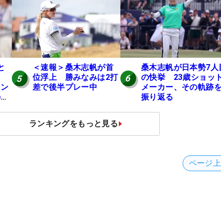
桑木志帆が日本勢7人
と
＜速報＞桑木志帆が首
の快挙 23歳ショッ
位浮上 勝みなみは2打
6
5
メーカー、その軌跡
ャン
差で後半プレー中
振り返る
の全
ランキングをもっと見る
ページ