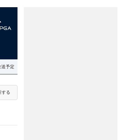
放送予定
新する