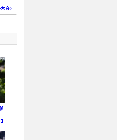
の大会
挙
何
3