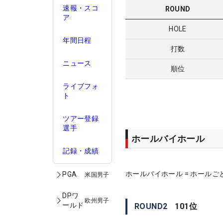
速報・スコ
ROUND
ア
HOLE
年間日程
打数
ニュース
順位
ライブフォ
ト
ツアー登録
選手
ホールバイホール
記録・成績
ホールバイホール = ホールご
PGA
米国男子
DPワ
欧州男子
ールド
ROUND
2
101
位