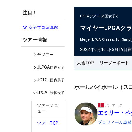
注目！
LPGAツアー
米国女子
マイヤーLPGAク
女子プロ写真館
ツアー情報
Meijer LPGA Classic for Simpl
2022年6月16日-6月19日
賞
全ツアー
大会TOP
リーダーボード
JLPGA
国内女子
JGTO
国内男子
ホールバイホール（ス
LPGA
米国女子
デンマーク
ツアーメニ
ュー
エミリー・ペ
プロフィール
成績
ツアーTOP