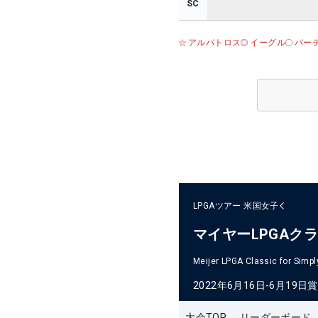
SC
アルバトロス
イーグル
バー
LPGAツアー
米国女子
マイヤーLPGAク
Meijer LPGA Classic for Simpl
2022年6月16日-6月19日
賞
大会TOP
リーダーボード