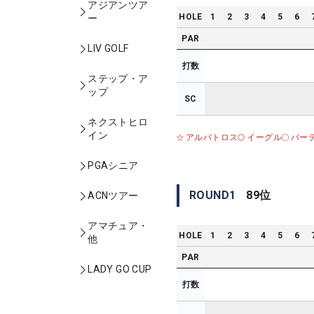
アジアンツア
HOLE
1
2
3
4
5
6
ー
PAR
LIV GOLF
打数
ステップ・ア
ップ
SC
ネクストヒロ
イン
アルバトロス
イーグル
バー
PGAシニア
ROUND
1
89
位
ACNツアー
アマチュア・
HOLE
1
2
3
4
5
6
他
PAR
LADY GO CUP
打数