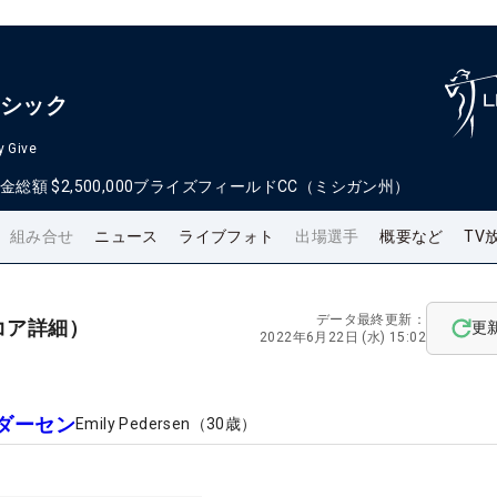
ラシック
y Give
金総額
$2,500,000
ブライズフィールドCC（ミシガン州）
組み合せ
ニュース
ライブフォト
出場選手
概要など
TV
データ最終更新：
コア詳細）
更
2022年6月22日 (水) 15:02
ダーセン
Emily Pedersen
（
30
歳）