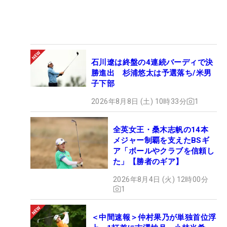
石川遼は終盤の4連続バーディで決
勝進出 杉浦悠太は予選落ち/米男
子下部
2026年8月8日 (土) 10時33分
1
全英女王・桑木志帆の14本
メジャー制覇を支えたBSギ
ア「ボールやクラブを信頼し
た」【勝者のギア】
2026年8月4日 (火) 12時00分
1
＜中間速報＞仲村果乃が単独首位浮