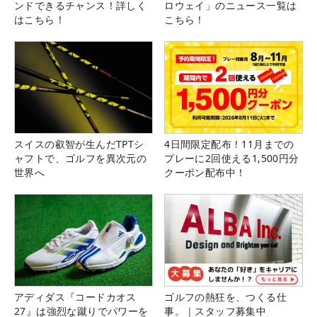
ンドできるチャンス！詳しく
ロウェイ」のニュース一覧は
はこちら！
こちら！
スイスの叡智が生んだTPTシ
4日間限定配布！11月までの
ャフトで、ゴルフを異次元の
プレーに2回使える1,500円分
世界へ
クーポン配布中！
アディダス『コードカオス
ゴルフの熱狂を、つくる仕
27』は強烈な蹴りでパワーを
事。｜スタッフ募集中