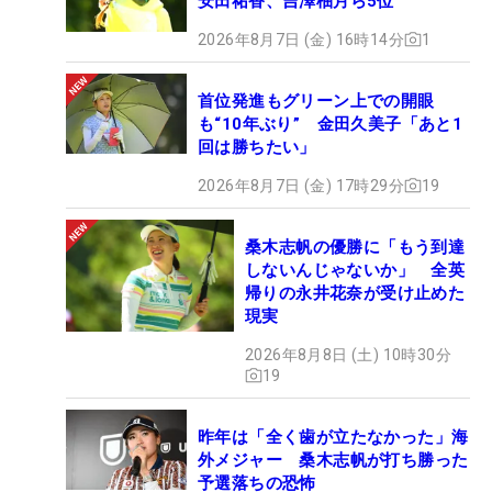
安田祐香、吉澤柚月ら5位
2026年8月7日 (金) 16時14分
1
首位発進もグリーン上での開眼
も“10年ぶり” 金田久美子「あと1
回は勝ちたい」
2026年8月7日 (金) 17時29分
19
桑木志帆の優勝に「もう到達
しないんじゃないか」 全英
帰りの永井花奈が受け止めた
現実
2026年8月8日 (土) 10時30分
19
昨年は「全く歯が立たなかった」海
外メジャー 桑木志帆が打ち勝った
予選落ちの恐怖