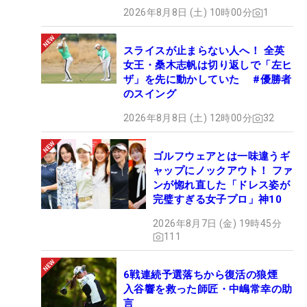
2026年8月8日 (土) 10時00分
1
スライスが止まらない人へ！ 全英
女王・桑木志帆は切り返しで「左ヒ
ザ」を先に動かしていた #優勝者
のスイング
2026年8月8日 (土) 12時00分
32
ゴルフウェアとは一味違うギ
ャップにノックアウト！ ファ
ンが惚れ直した「ドレス姿が
完璧すぎる女子プロ」神10
2026年8月7日 (金) 19時45分
111
6戦連続予選落ちから復活の狼煙
入谷響を救った師匠・中嶋常幸の助
言