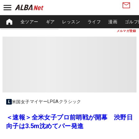
全ツアー
ギア
レッスン
ライフ
漫画
ゴルフ
メルマガ登録
マイヤーLPGAクラシック
米国女子
＜速報＞全米女子プロ前哨戦が開幕 渋野日
向子は3.5m沈めてパー発進