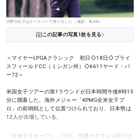
渋野日向子はナイスパーで滑り出した （撮影：ALBA）
この記事の写真
1
枚を見る
＜マイヤーLPGAクラシック 初日◇18日◇ブライ
スフィールドCC（ミシガン州）◇6611ヤード・パ
ー72＞
米国女子ツアーの第1ラウンドが日本時間午後8時15
分に開幕した。海外メジャー「KPMG全米女子プ
ロ」の前哨戦として位置づけられており、日本勢は
12人が出場している。
「全米女子オープン」17位、先週のダブルス戦では