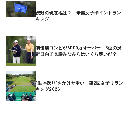
渋野の現在地は？ 米国女子ポイントラン
賞金総額は325万ドル（約5億2300万円）。優勝者
キング
には48万7500ドル（約7800万円）が贈られる。
初優勝コンビが6000万オーバー 5位の渋
野日向子＆勝みなみらはいくら稼いだ？
“生き残り”をかけた争い 第2回女子リラン
キング2026