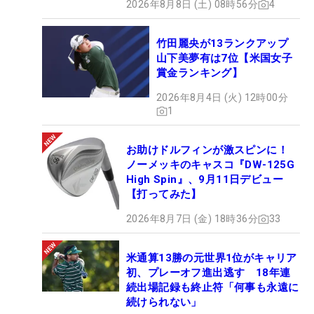
2026年8月8日 (土) 08時56分
4
竹田麗央が13ランクアップ
山下美夢有は7位【米国女子
賞金ランキング】
2026年8月4日 (火) 12時00分
1
お助けドルフィンが激スピンに！
ノーメッキのキャスコ『DW-125G
High Spin』、9月11日デビュー
【打ってみた】
2026年8月7日 (金) 18時36分
33
米通算13勝の元世界1位がキャリア
初、プレーオフ進出逃す 18年連
続出場記録も終止符「何事も永遠に
続けられない」