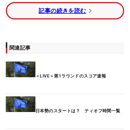
5位と上り調子の渋野日向子は、アウトコースの第1
記事の続きを読む
組でティオフを迎えた。
スタートホールは1番パー4。ティショットはフェア
ウェイ右サイドへ。2打目はグリーン奥のラフにつ
かまった。アプローチを約3.5メートルにつけると、
関連記事
続くパットを沈めてパー発進を決めた。
櫻井心那は現在、10番パー5をプレーしている。こ
の後は岩井明愛、原英莉花、吉田優利、西村優菜が
＜LIVE＞第1ラウンドのスコア速報
午前組でスタート。岩井千怜、勝みなみ、竹田麗
央、山下美夢有、笹生優花、馬場咲希は午後からラ
ウンドを開始する。
日本勢のスタートは？ ティオフ時間一覧
今大会終了後のCMEグローブポイントランキング上
位者は、来週の全米女子プロと「エビアン選手権」
の出場権が与えられる。