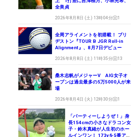
上 1打差に吉澤柚月、小林光希、
全美貞
2026年8月8日 (土) 13時04分
1
全周アライメントを初搭載！ ブリ
ヂストン『TOUR B JGR Roll-in
Alignment』、8月7日デビュー
2026年8月8日 (土) 11時35分
13
桑木志帆がメジャーV AIG女子オ
ープンは過去最多の5万5000人が来
場
2026年8月4日 (火) 12時30分
1
「パーティーしようぜ！」身
長154cmの小さなドラコン女
子・鈴木真緒が人生初のホー
ルインワン！ 173yを5番アイ