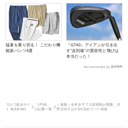
猛暑を乗り切る！ こだわり機
『G740』アイアンが引き出
能派パンツ4選
す“反則級”の寛容性と飛びは
本当だった！
Recommended by
ゴルフ総合サイ
「LPGA」
＜速報＞全米女子プロ前哨戦が開幕 渋
ト ALBA Net
の記事一覧
野日向子は3.5m沈めてパー発進