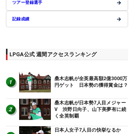
→
ツアー登録選手
→
記録成績
LPGA公式 週間アクセスランキング
桑木志帆が全英最高額2億3000万
1
円ゲット 日本勢の獲得賞金は？
桑木志帆が日本勢7人目メジャー
2
V 渋野日向子、山下美夢有に続
く全英制覇
日本人女子7人目の快挙なるか