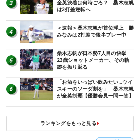
3
全英決着は何時ごろ？ 桑木志帆
は3打差逆転へ
＜速報＞桑木志帆が首位浮上 勝
4
みなみは2打差で後半プレー中
桑木志帆が日本勢7人目の快挙
5
23歳ショットメーカー、その軌
跡を振り返る
「お酒をいっぱい飲みたい…ウイ
6
スキーのソーダ割を」 桑木志帆
が全英制覇【優勝会見一問一答】
ランキングをもっと見る