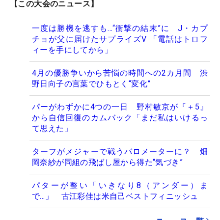
【この大会のニュース】
一度は勝機を逃すも…“衝撃の結末”に J・カプ
チョが父に届けたサプライズV 「電話はトロフ
ィーを手にしてから」
4月の優勝争いから苦悩の時間への2カ月間 渋
野日向子の言葉でひもとく“変化”
パーがわずかに4つの一日 野村敏京が『＋5』
から自信回復のカムバック「まだ私はいけるっ
て思えた」
ターフがメジャーで戦うバロメーターに？ 畑
岡奈紗が同組の飛ばし屋から得た“気づき”
パターが整い「いきなり8（アンダー）ま
で…」 古江彩佳は米自己ベストフィニッシュ