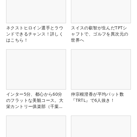
ネクストヒロイン選手とラウ
スイスの叡智が生んだTPTシ
ンドできるチャンス！詳しく
ャフトで、ゴルフを異次元の
はこちら！
世界へ
インター5分、都心から60分
仲宗根澄香が平均パット数
のフラットな美観コース。大
『TRTL』で6人抜き！
栄カントリー俱楽部（千葉
県）