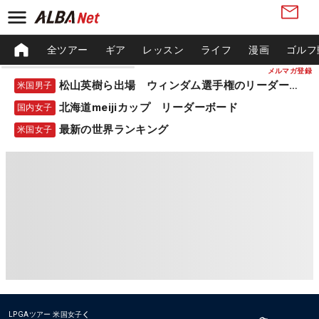
全ツアー
ギア
レッスン
ライフ
漫画
ゴルフ
メルマガ登録
松山英樹ら出場 ウィンダム選手権のリーダーボード
米国男子
北海道meijiカップ リーダーボード
国内女子
最新の世界ランキング
米国女子
LPGAツアー
米国女子