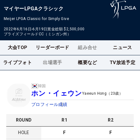
マイヤーLPGAクラシック
Meijer LPGA Classic for Simply Give
2022年6月16日-6月19日
賞金総額
$2,500,000
ブライズフィールドCC（ミシガン州）
大会TOP
リーダーボード
組み合せ
ニュース
ライブフォト
出場選手
概要など
TV放送予定
韓国
ホン・イェウン
Yaeeun Hong
（
23
歳）
プロフィール
成績
ROUND
R
1
R
2
HOLE
F
F