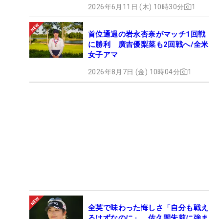
2026年6月11日 (木) 10時30分
1
首位通過の岩永杏奈がマッチ1回戦
に勝利 廣吉優梨菜も2回戦へ/全米
女子アマ
2026年8月7日 (金) 10時04分
1
全英で味わった悔しさ「自分も戦え
るはずなのに」 佐久間朱莉に強ま