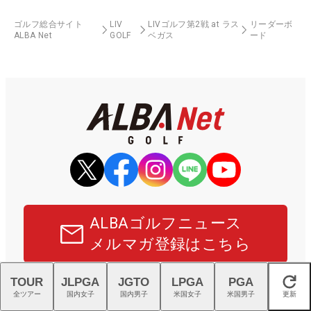
ゴルフ総合サイト
LIV
LIVゴルフ第2戦 at ラス
リーダーボ
ALBA Net
GOLF
ベガス
ード
ALBAゴルフニュース
メルマガ登録はこちら
ALBA NetはR&Aのオフィシャルデジタルパートナー、および
TOUR
JLPGA
JGTO
LPGA
PGA
閉じる
USLPGAの日本公式サイトパートナーです。
全ツアー
国内女子
国内男子
米国女子
米国男子
更新