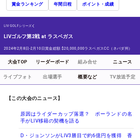
賞金ランキング
年間日程
ポイント・成績
LIV GOLFシリーズ
LIVゴルフ第2戦 at ラスベガス
2024年2月8日-2月10日
賞金総額
$20,000,000
ラスベガスCC（ネバダ州）
大会TOP
リーダーボード
組み合せ
ニュース
ライブフォト
出場選手
概要など
TV放送予定
【この大会のニュース】
原因はライダーカップ落選？ ポーランドの名
手がLIV移籍の契機を語る
D・ジョンソンがLIV3勝目で約6億円を獲得 香