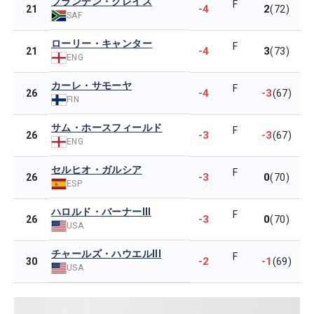
ブランデン・グレイス
F
-4
2
21
(72)
SAF
ローリー・キャンター
F
-4
3
21
(73)
ENG
カーレ・サモーヤ
F
-4
-3
26
(67)
FIN
サム・ホースフィールド
F
-3
-3
26
(67)
ENG
セルヒオ・ガルシア
F
-3
0
26
(70)
ESP
ハロルド・バーナーIII
F
-3
0
26
(70)
USA
チャールズ・ハウエルIII
F
-2
-1
30
(69)
USA