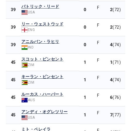
パトリック・リード
F
0
2
39
(72)
USA
リー・ウェストウッド
F
0
2
39
(72)
ENG
アニルバン・ラヒリ
F
0
4
39
(74)
IND
スコット・ビンセント
F
1
1
45
(71)
ZIM
キーラン・ビンセント
F
1
4
45
(74)
ZIM
ルーカス・ハーバート
F
1
6
45
(76)
AUS
アンディ・オグレツリー
F
1
7
45
(77)
USA
ミト・ペレイラ
F