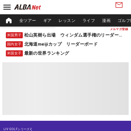
全ツアー
ギア
レッスン
ライフ
漫画
ゴルフ
メルマガ登録
松山英樹ら出場 ウィンダム選手権のリーダーボード
米国男子
北海道meijiカップ リーダーボード
国内女子
最新の世界ランキング
米国女子
LIV GOLFシリーズ