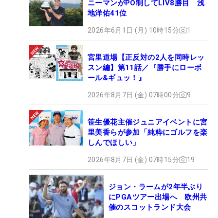
ニーマンがPO制してLIV8勝目 浅
地洋佑41位
2026年6月1日 (月) 10時15分
1
宮里道場【正反対の2人を同時レッ
スン編】第11話／『勝手にローボ
ール&ギュッ！』
2026年8月7日 (金) 07時00分
9
笹生優花主催ジュニアイベントに宮
里美香らが参加「純粋にゴルフを楽
しんでほしい」
2026年8月7日 (金) 07時15分
19
ジョン・ラームが2年半ぶり
にPGAツアー出場へ 欧州共
催のスコットランド大会