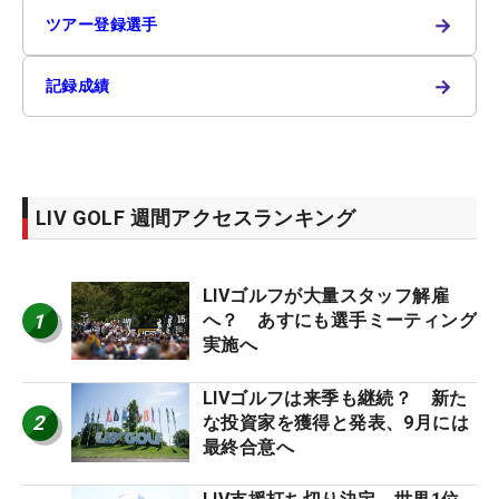
→
ツアー登録選手
→
記録成績
LIV GOLF 週間アクセスランキング
LIVゴルフが大量スタッフ解雇
1
へ？ あすにも選手ミーティング
実施へ
LIVゴルフは来季も継続？ 新た
2
な投資家を獲得と発表、9月には
最終合意へ