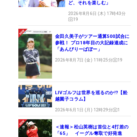
ど、それを楽しむ」
2026年8月6日 (木) 17時43分
19
金田久美子がツアー通算500試合に
参戦！ プロ18年目の大記録達成に
「あんびりーばぼー」
2026年8月7日 (金) 11時25分
19
LIVゴルフは世界を巡るのか!?【舩
越園子コラム】
2026年6月1日 (月) 12時29分
1
＜速報＞松山英樹は首位と4打差の
「65」 イーグル奪取で好発進