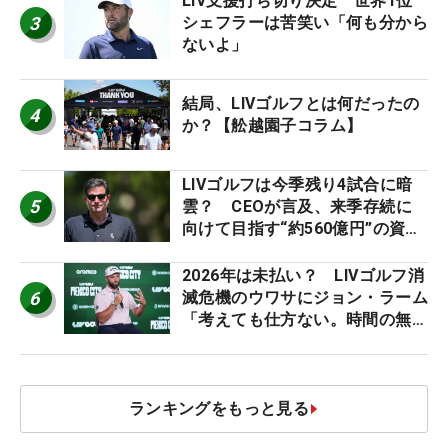
LIV支援打ち切り決定 世界1位
3
シェフラーは苦笑い「何も分から
ないよ」
結局、LIVゴルフとは何だったの
4
か？【舩越園子コラム】
LIVゴルフは今季残り4試合に暗
5
雲？ CEOが言及、来季存続に
向けて目指す“約560億円”の資金
調達
2026年は未払い？ LIVゴルフ消
6
滅危機のウワサにジョン・ラーム
「考えても仕方ない。時間の無
駄」
ランキングをもっと見る