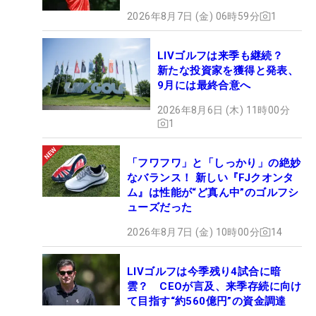
2026年8月7日 (金) 06時59分
1
LIVゴルフは来季も継続？
新たな投資家を獲得と発表、
9月には最終合意へ
2026年8月6日 (木) 11時00分
1
「フワフワ」と「しっかり」の絶妙
なバランス！ 新しい『FJクオンタ
ム』は性能が“ど真ん中”のゴルフシ
ューズだった
2026年8月7日 (金) 10時00分
14
LIVゴルフは今季残り4試合に暗
雲？ CEOが言及、来季存続に向け
て目指す“約560億円”の資金調達