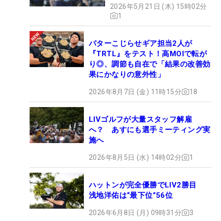
2026年5月21日 (木) 15時02分
1
パターこじらせギア担当2人が
『TRTL』をテスト！高MOIで転が
り◎、調節も自在で「結果の改善効
果にかなりの意外性」
2026年8月7日 (金) 11時15分
18
LIVゴルフが大量スタッフ解雇
へ？ あすにも選手ミーティング実
施へ
2026年8月5日 (水) 14時02分
1
ハットンが完全優勝でLIV2勝目
浅地洋佑は“最下位”56位
2026年6月8日 (月) 09時31分
3