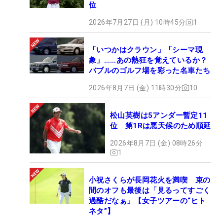
位
2026年7月27日 (月) 10時45分
1
「いつかはクラウン」「シーマ現
象」……あの熱狂を覚えているか？
バブルのゴルフ場を彩った名車たち
2026年8月7日 (金) 11時30分
10
松山英樹は5アンダー暫定11
位 第1Rは悪天候のため順延
2026年8月7日 (金) 08時26分
1
小祝さくらが長岡花火を満喫 束の
間のオフも最後は「見るってすごく
過酷だなぁ」【女子ツアーの“ヒト
ネタ”】