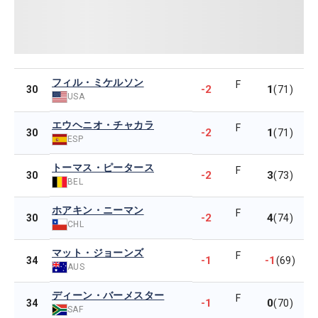
フィル・ミケルソン
F
-2
1
30
(71)
USA
エウヘニオ・チャカラ
F
-2
1
30
(71)
ESP
トーマス・ピータース
F
-2
3
30
(73)
BEL
ホアキン・ニーマン
F
-2
4
30
(74)
CHL
マット・ジョーンズ
F
-1
-1
34
(69)
AUS
ディーン・バーメスター
F
-1
0
34
(70)
SAF