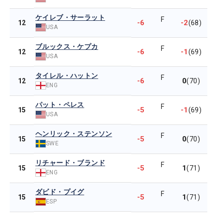
ケイレブ・サーラット
F
-6
-2
12
(68)
USA
ブルックス・ケプカ
F
-6
-1
12
(69)
USA
タイレル・ハットン
F
-6
0
12
(70)
ENG
パット・ペレス
F
-5
-1
15
(69)
USA
ヘンリック・ステンソン
F
-5
0
15
(70)
SWE
リチャード・ブランド
F
-5
1
15
(71)
ENG
ダビド・プイグ
F
-5
1
15
(71)
ESP