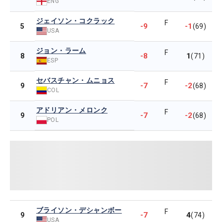
ENG
ジェイソン・コクラック
F
-9
-1
5
(69)
USA
ジョン・ラーム
F
-8
1
8
(71)
ESP
セバスチャン・ムニョス
F
-7
-2
9
(68)
COL
アドリアン・メロンク
F
-7
-2
9
(68)
POL
ブライソン・デシャンボー
F
-7
4
9
(74)
USA