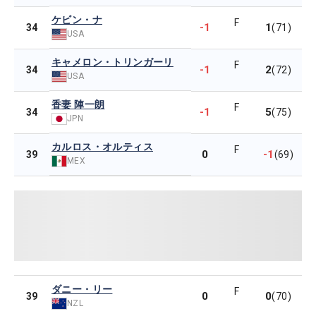
ケビン・ナ
F
-1
1
34
(71)
USA
キャメロン・トリンガーリ
F
-1
2
34
(72)
USA
香妻 陣一朗
F
-1
5
34
(75)
JPN
カルロス・オルティス
F
0
-1
39
(69)
MEX
ダニー・リー
F
0
0
39
(70)
NZL