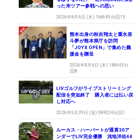
った米ツアー参戦への思い
2026年8月6日 (木) 16時45分
19
熊本出身の秋吉翔太と重永亜
斗夢が熊本県庁を訪問
「JOYX OPEN」で集めた義
援金を贈呈
2026年8月6日 (木) 18時43分
8
LIVゴルフがライブストリーミング
配信を突如終了 購入者には払い戻
し対応へ
2026年5月29日 (金) 08時24分
1
ルーカス・ハーバートが通算30ア
ンダーでLIV完全優勝 浅地洋佑44