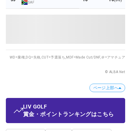
SAF
WD=棄権,
DQ=失格,
CUT=予選落ち,
MDF=Made Cut/DNF,
＠=アマチュア
© ALBA Net
ページ上部へ
LIV GOLF
賞金・ポイントランキングはこちら